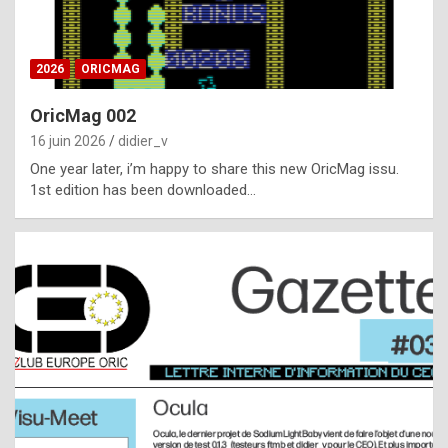
i
ff
2026
ORICMAG
i
c
OricMag 002
u
16 juin 2026
didier_v
l
One year later, i’m happy to share this new OricMag issu.
1st edition has been downloaded…
t
t
o
s
p
o
t
,
a