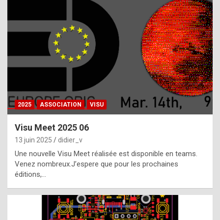
t
h
e
f
a
c
t
2025
ASSOCIATION
VISU
t
h
Visu Meet 2025 06
a
13 juin 2025
didier_v
t
Une nouvelle Visu Meet réalisée est disponible en teams.
t
Venez nombreux.J’espere que pour les prochaines
éditions,…
h
e
b