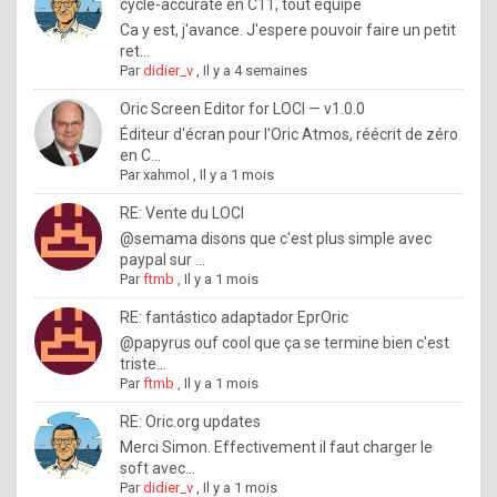
I
cycle-accurate en C11, tout équipé
Ca y est, j'avance. J'espere pouvoir faire un petit
f
ret...
y
Par
didier_v
,
Il y a 4 semaines
o
Oric Screen Editor for LOCI — v1.0.0
u
Éditeur d'écran pour l'Oric Atmos, réécrit de zéro
en C...
w
Par
xahmol
,
Il y a 1 mois
a
RE: Vente du LOCI
n
@semama disons que c'est plus simple avec
paypal sur ...
t
Par
ftmb
,
Il y a 1 mois
t
RE: fantástico adaptador EprOric
o
@papyrus ouf cool que ça se termine bien c'est
k
triste...
Par
ftmb
,
Il y a 1 mois
n
o
RE: Oric.org updates
Merci Simon. Effectivement il faut charger le
w
soft avec...
h
Par
didier_v
,
Il y a 1 mois