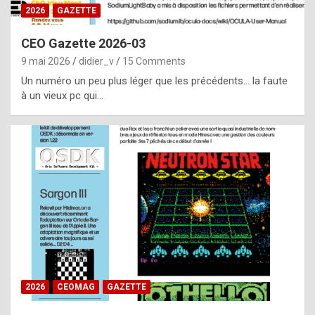
s
2026
GAZETTE
i
CEO Gazette 2026-03
d
9 mai 2026
didier_v
15 Comments
e
Un numéro un peu plus léger que les précédents… la faute
f
à un vieux pc qui…
r
o
m
m
a
y
b
e
b
2026
CEOMAG
GAZETTE
y
a