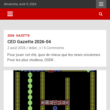
Skip
dimanche, août 9, 2026
to
content
i
2026
GAZETTE
t
CEO Gazette 2026-04
r
2 août 2026
didier_v
6 Comments
e
Pour jouer cet été, quoi de mieux que les news oriciennes.
g
Pour les plus studieux, OSDK…
u
l
a
r
l
y
d