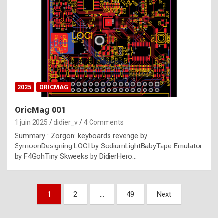
e
s
t
p
h
o
n
2025
ORICMAG
y
OricMag 001
R
1 juin 2025
didier_v
4 Comments
o
Summary : Zorgon: keyboards revenge by
l
SymoonDesigning LOCI by SodiumLightBabyTape Emulator
e
by F4GohTiny Skweeks by DidierHero…
x
a
Pagination
1
2
…
49
Next
r
des
e