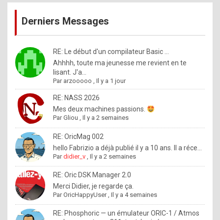
publications
9
Derniers Messages
5
%
m
RE: Le début d'un compilateur Basic ...
Ahhhh, toute ma jeunesse me revient en te
a
lisant. J'a...
d
Par
arzooooo
,
Il y a 1 jour
e
RE: NASS 2026
b
Mes deux machines passions.
Par
Gliou
,
Il y a 2 semaines
y
R
RE: OricMag 002
hello Fabrizio a déjà publié il y a 10 ans. Il a réce...
o
Par
didier_v
,
Il y a 2 semaines
l
RE: Oric DSK Manager 2.0
e
Merci Didier, je regarde ça.
x
Par
OricHappyUser
,
Il y a 4 semaines
.
RE: Phosphoric — un émulateur ORIC-1 / Atmos