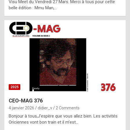
Visu Meet du Vendredi 27 Mars. Merci à tous pour cette
l
belle édition : Mmu Man,…
i
c
a
h
i
s
t
o
r
y
2025
s
CEO-MAG 376
p
4 janvier 2026
didier_v
2 Comments
e
Bonjour à tous,J’espère que vous allez bien. Les activités
c
Oriciennes vont bon train et il m’est…