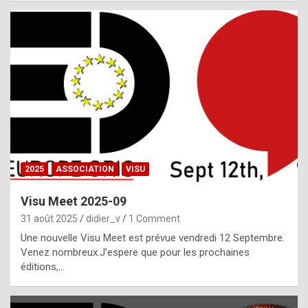
i
a
l
i
s
t
,
i
n
2025
ASSOCIATION
VISU
l
i
Visu Meet 2025-09
g
31 août 2025
didier_v
1 Comment
h
Une nouvelle Visu Meet est prévue vendredi 12 Septembre.
Venez nombreux.J’espere que pour les prochaines
t
éditions,…
o
f