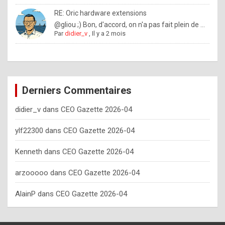
o
RE: Oric hardware extensions
w
@gliou ;) Bon, d'accord, on n'a pas fait plein de ...
Par
didier_v
,
Il y a 2 mois
o
f
t
e
Derniers Commentaires
n
didier_v
dans
CEO Gazette 2026-04
y
o
ylf22300
dans
CEO Gazette 2026-04
u
Kenneth
dans
CEO Gazette 2026-04
s
h
arzooooo
dans
CEO Gazette 2026-04
o
AlainP
dans
CEO Gazette 2026-04
u
l