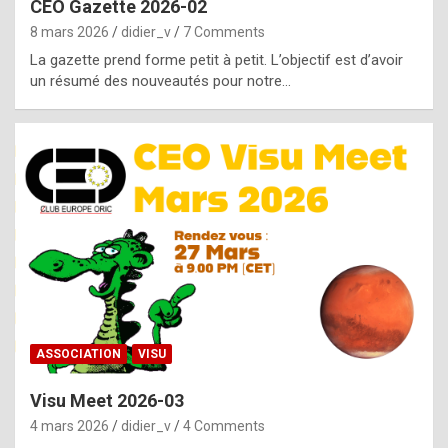
CEO Gazette 2026-02
g
8 mars 2026
didier_v
7 Comments
e
La gazette prend forme petit à petit. L’objectif est d’avoir
n
un résumé des nouveautés pour notre…
u
i
n
e
R
o
l
e
x
ASSOCIATION
VISU
r
Visu Meet 2026-03
e
4 mars 2026
didier_v
4 Comments
p