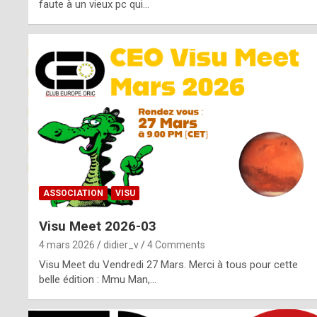
o
faute à un vieux pc qui…
s
p
o
t
,
a
s
ASSOCIATION
VISU
i
Visu Meet 2026-03
d
4 mars 2026
didier_v
4 Comments
e
Visu Meet du Vendredi 27 Mars. Merci à tous pour cette
belle édition : Mmu Man,…
f
r