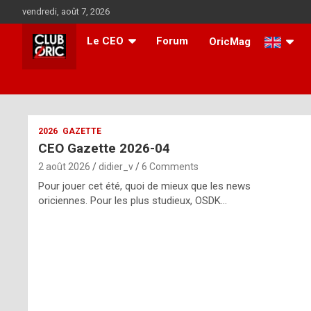
Skip
vendredi, août 7, 2026
to
content
Le CEO
Forum
OricMag
i
2026
GAZETTE
CEO Gazette 2026-04
t
2 août 2026
didier_v
6 Comments
r
Pour jouer cet été, quoi de mieux que les news
e
oriciennes. Pour les plus studieux, OSDK…
g
u
l
a