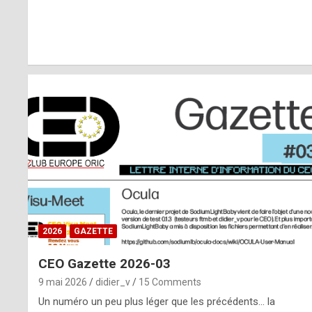
r
l
y
d
i
ff
i
c
u
2026
GAZETTE
l
CEO Gazette 2026-03
t
9 mai 2026
didier_v
15 Comments
t
Un numéro un peu plus léger que les précédents… la