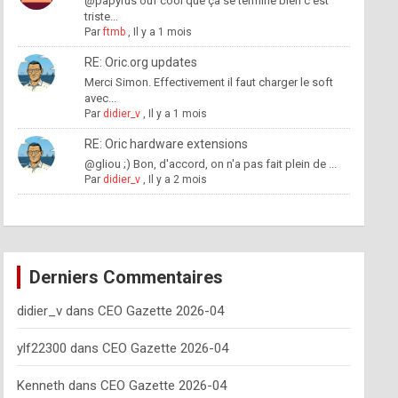
@papyrus ouf cool que ça se termine bien c'est
triste...
Par
ftmb
,
Il y a 1 mois
RE: Oric.org updates
Merci Simon. Effectivement il faut charger le soft
avec...
Par
didier_v
,
Il y a 1 mois
RE: Oric hardware extensions
@gliou ;) Bon, d'accord, on n'a pas fait plein de ...
Par
didier_v
,
Il y a 2 mois
Derniers Commentaires
didier_v
dans
CEO Gazette 2026-04
ylf22300
dans
CEO Gazette 2026-04
Kenneth
dans
CEO Gazette 2026-04