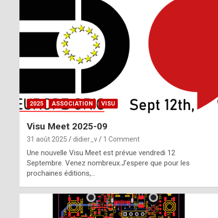
o
m
m
a
y
b
2025
ASSOCIATION
VISU
e
Visu Meet 2025-09
b
31 août 2025
didier_v
1 Comment
y
Une nouvelle Visu Meet est prévue vendredi 12
Septembre. Venez nombreux.J’espere que pour les
a
prochaines éditions,…
g
e