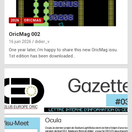
i
ff
2026
ORICMAG
i
c
OricMag 002
u
16 juin 2026
didier_v
l
One year later, i’m happy to share this new OricMag issu.
1st edition has been downloaded…
t
t
o
s
p
o
t
,
a