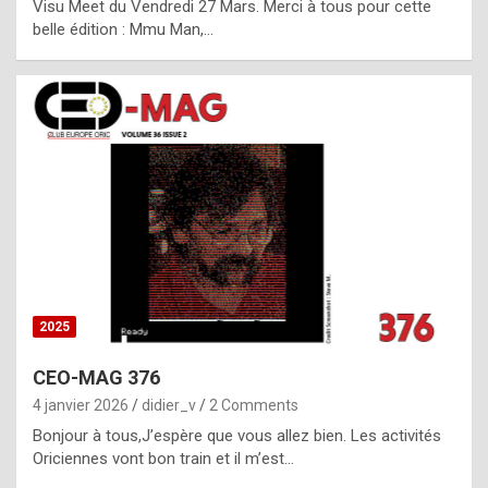
Visu Meet du Vendredi 27 Mars. Merci à tous pour cette
l
belle édition : Mmu Man,…
i
c
a
h
i
s
t
o
r
y
2025
s
CEO-MAG 376
p
4 janvier 2026
didier_v
2 Comments
e
Bonjour à tous,J’espère que vous allez bien. Les activités
c
Oriciennes vont bon train et il m’est…