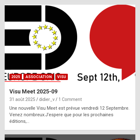
i
a
l
i
s
t
,
i
n
2025
ASSOCIATION
VISU
l
i
Visu Meet 2025-09
g
31 août 2025
didier_v
1 Comment
h
Une nouvelle Visu Meet est prévue vendredi 12 Septembre.
Venez nombreux.J’espere que pour les prochaines
t
éditions,…
o
f