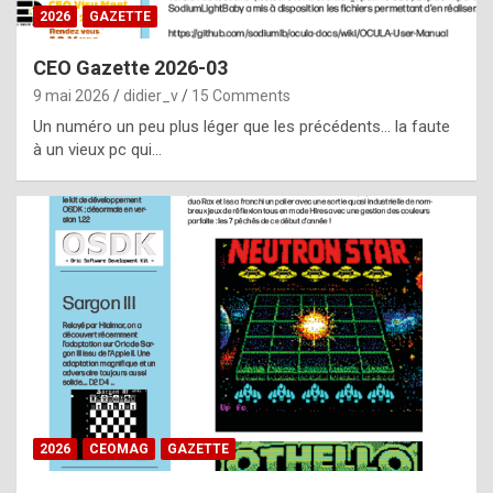
s
2026
GAZETTE
i
CEO Gazette 2026-03
d
9 mai 2026
didier_v
15 Comments
e
Un numéro un peu plus léger que les précédents… la faute
f
à un vieux pc qui…
r
o
m
m
a
y
b
e
b
2026
CEOMAG
GAZETTE
y
a