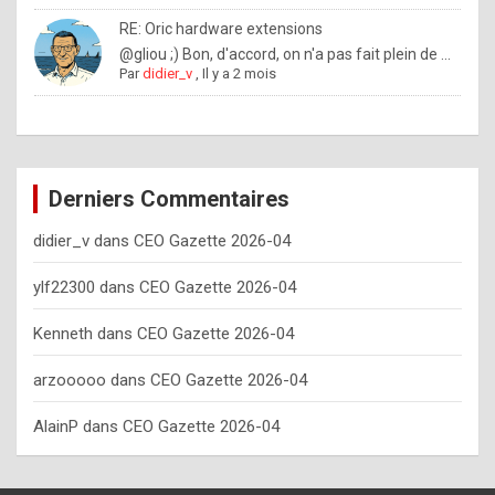
o
RE: Oric hardware extensions
w
@gliou ;) Bon, d'accord, on n'a pas fait plein de ...
Par
didier_v
,
Il y a 2 mois
o
f
t
e
Derniers Commentaires
n
didier_v
dans
CEO Gazette 2026-04
y
o
ylf22300
dans
CEO Gazette 2026-04
u
Kenneth
dans
CEO Gazette 2026-04
s
h
arzooooo
dans
CEO Gazette 2026-04
o
AlainP
dans
CEO Gazette 2026-04
u
l