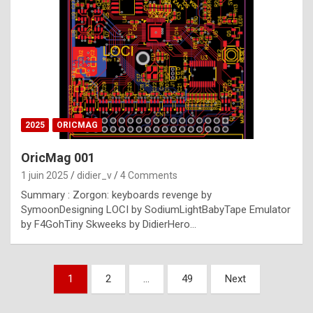
e
s
t
p
h
o
n
2025
ORICMAG
y
OricMag 001
R
1 juin 2025
didier_v
4 Comments
o
Summary : Zorgon: keyboards revenge by
l
SymoonDesigning LOCI by SodiumLightBabyTape Emulator
e
by F4GohTiny Skweeks by DidierHero…
x
a
Pagination
1
2
…
49
Next
r
des
e