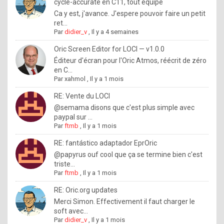
I
cycle-accurate en C11, tout équipé
Ca y est, j'avance. J'espere pouvoir faire un petit
f
ret...
y
Par
didier_v
,
Il y a 4 semaines
o
Oric Screen Editor for LOCI — v1.0.0
u
Éditeur d'écran pour l'Oric Atmos, réécrit de zéro
en C...
w
Par
xahmol
,
Il y a 1 mois
a
RE: Vente du LOCI
n
@semama disons que c'est plus simple avec
paypal sur ...
t
Par
ftmb
,
Il y a 1 mois
t
RE: fantástico adaptador EprOric
o
@papyrus ouf cool que ça se termine bien c'est
k
triste...
Par
ftmb
,
Il y a 1 mois
n
o
RE: Oric.org updates
Merci Simon. Effectivement il faut charger le
w
soft avec...
h
Par
didier_v
,
Il y a 1 mois