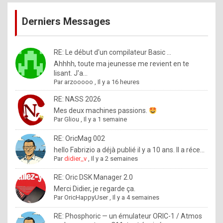
publications
9
Derniers Messages
5
%
m
RE: Le début d'un compilateur Basic ...
Ahhhh, toute ma jeunesse me revient en te
a
lisant. J'a...
d
Par
arzooooo
,
Il y a 16 heures
e
RE: NASS 2026
b
Mes deux machines passions.
Par
Gliou
,
Il y a 1 semaine
y
R
RE: OricMag 002
hello Fabrizio a déjà publié il y a 10 ans. Il a réce...
o
Par
didier_v
,
Il y a 2 semaines
l
RE: Oric DSK Manager 2.0
e
Merci Didier, je regarde ça.
x
Par
OricHappyUser
,
Il y a 4 semaines
.
RE: Phosphoric — un émulateur ORIC-1 / Atmos