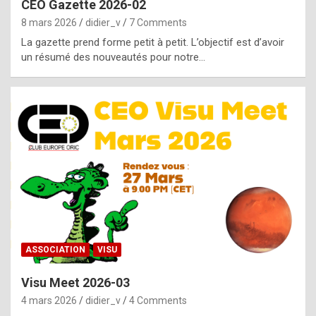
CEO Gazette 2026-02
g
8 mars 2026
didier_v
7 Comments
e
La gazette prend forme petit à petit. L’objectif est d’avoir
n
un résumé des nouveautés pour notre…
u
i
n
e
R
o
l
e
x
ASSOCIATION
VISU
r
Visu Meet 2026-03
e
4 mars 2026
didier_v
4 Comments
p