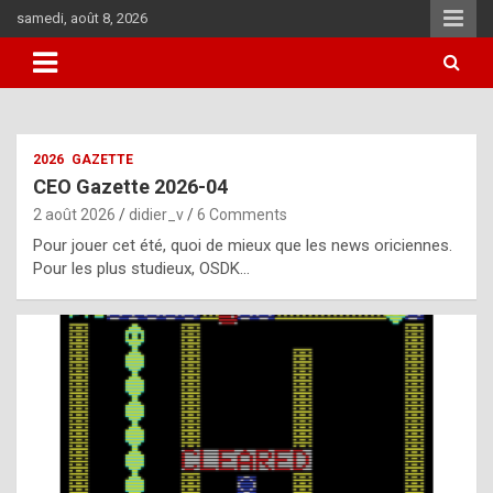
Skip
samedi, août 8, 2026
to
content
i
2026
GAZETTE
t
CEO Gazette 2026-04
r
2 août 2026
didier_v
6 Comments
e
Pour jouer cet été, quoi de mieux que les news oriciennes.
g
Pour les plus studieux, OSDK…
u
l
a
r
l
y
d