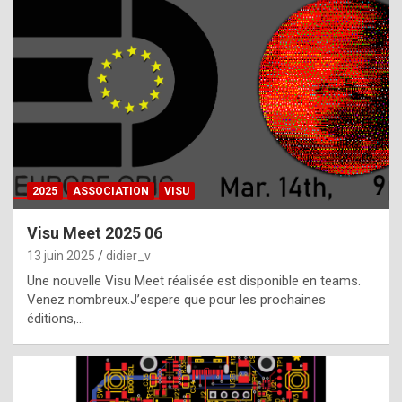
t
h
e
f
a
c
t
2025
ASSOCIATION
VISU
t
h
Visu Meet 2025 06
a
13 juin 2025
didier_v
t
Une nouvelle Visu Meet réalisée est disponible en teams.
t
Venez nombreux.J’espere que pour les prochaines
éditions,…
h
e
b