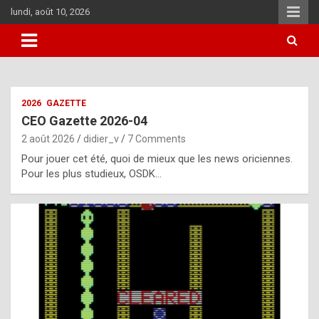
Skip
lundi, août 10, 2026
to
content
i
2026
GAZETTE
t
CEO Gazette 2026-04
r
2 août 2026
didier_v
7 Comments
e
Pour jouer cet été, quoi de mieux que les news oriciennes.
g
Pour les plus studieux, OSDK…
u
l
a
r
l
y
d