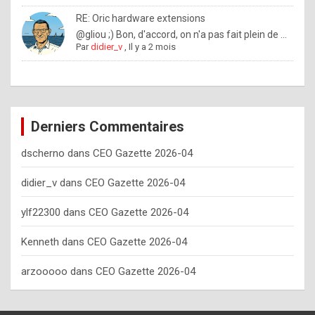
o
RE: Oric hardware extensions
w
@gliou ;) Bon, d'accord, on n'a pas fait plein de ...
Par
didier_v
,
Il y a 2 mois
o
f
t
e
Derniers Commentaires
n
dscherno
dans
CEO Gazette 2026-04
y
o
didier_v
dans
CEO Gazette 2026-04
u
ylf22300
dans
CEO Gazette 2026-04
s
h
Kenneth
dans
CEO Gazette 2026-04
o
arzooooo
dans
CEO Gazette 2026-04
u
l