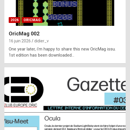
i
ff
2026
ORICMAG
i
c
OricMag 002
u
16 juin 2026
didier_v
l
One year later, i’m happy to share this new OricMag issu.
1st edition has been downloaded…
t
t
o
s
p
o
t
,
a