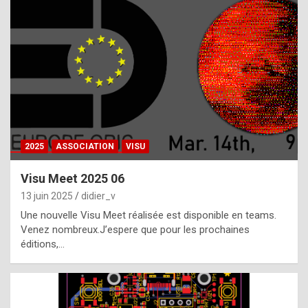
t
h
e
f
a
c
t
2025
ASSOCIATION
VISU
t
h
Visu Meet 2025 06
a
13 juin 2025
didier_v
t
Une nouvelle Visu Meet réalisée est disponible en teams.
t
Venez nombreux.J’espere que pour les prochaines
éditions,…
h
e
b