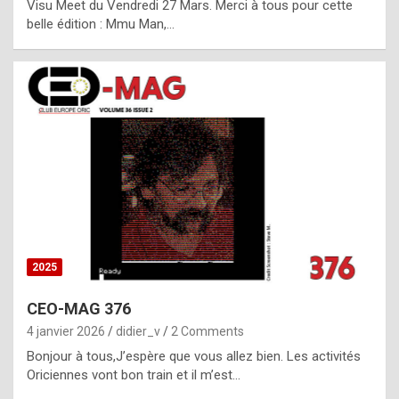
Visu Meet du Vendredi 27 Mars. Merci à tous pour cette
l
belle édition : Mmu Man,…
i
c
a
h
i
s
t
o
r
y
2025
s
CEO-MAG 376
p
4 janvier 2026
didier_v
2 Comments
e
Bonjour à tous,J’espère que vous allez bien. Les activités
c
Oriciennes vont bon train et il m’est…