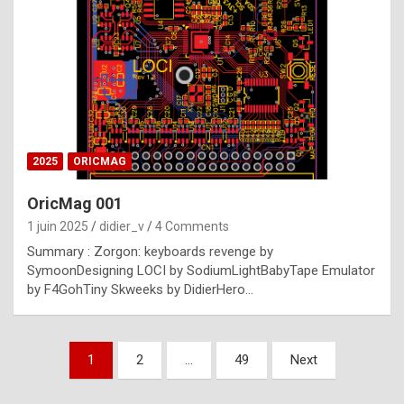
e
s
t
p
h
o
n
2025
ORICMAG
y
OricMag 001
R
1 juin 2025
didier_v
4 Comments
o
Summary : Zorgon: keyboards revenge by
l
SymoonDesigning LOCI by SodiumLightBabyTape Emulator
e
by F4GohTiny Skweeks by DidierHero…
x
a
Pagination
1
2
…
49
Next
r
des
e