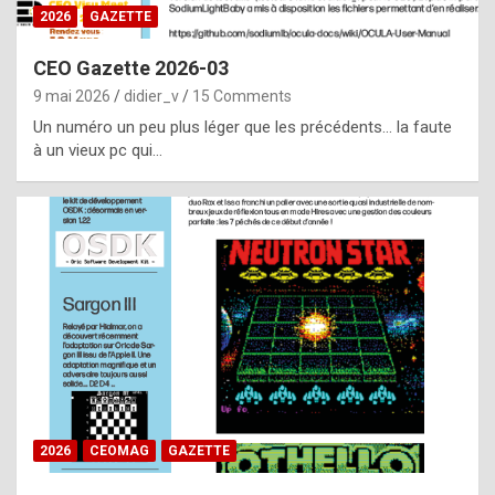
s
2026
GAZETTE
i
CEO Gazette 2026-03
d
9 mai 2026
didier_v
15 Comments
e
Un numéro un peu plus léger que les précédents… la faute
f
à un vieux pc qui…
r
o
m
m
a
y
b
e
b
2026
CEOMAG
GAZETTE
y
a