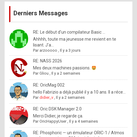
publications
9
Derniers Messages
5
%
m
RE: Le début d'un compilateur Basic ...
Ahhhh, toute ma jeunesse me revient en te
a
lisant. J'a...
d
Par
arzooooo
,
Il y a 3 jours
e
RE: NASS 2026
b
Mes deux machines passions.
Par
Gliou
,
Il y a 2 semaines
y
R
RE: OricMag 002
hello Fabrizio a déjà publié il y a 10 ans. Il a réce...
o
Par
didier_v
,
Il y a 2 semaines
l
RE: Oric DSK Manager 2.0
e
Merci Didier, je regarde ça.
x
Par
OricHappyUser
,
Il y a 4 semaines
.
RE: Phosphoric — un émulateur ORIC-1 / Atmos