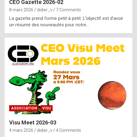
CEO Gazette 2026-02
g
8 mars 2026
didier_v
7 Comments
e
La gazette prend forme petit à petit. L’objectif est d’avoir
n
un résumé des nouveautés pour notre…
u
i
n
e
R
o
l
e
x
ASSOCIATION
VISU
r
Visu Meet 2026-03
e
4 mars 2026
didier_v
4 Comments
p