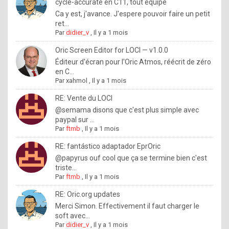
I
cycle-accurate en C11, tout équipé
Ca y est, j'avance. J'espere pouvoir faire un petit
f
ret...
y
Par
didier_v
,
Il y a 1 mois
o
Oric Screen Editor for LOCI — v1.0.0
u
Éditeur d'écran pour l'Oric Atmos, réécrit de zéro
en C...
w
Par
xahmol
,
Il y a 1 mois
a
RE: Vente du LOCI
n
@semama disons que c'est plus simple avec
paypal sur ...
t
Par
ftmb
,
Il y a 1 mois
t
RE: fantástico adaptador EprOric
o
@papyrus ouf cool que ça se termine bien c'est
k
triste...
Par
ftmb
,
Il y a 1 mois
n
o
RE: Oric.org updates
Merci Simon. Effectivement il faut charger le
w
soft avec...
h
Par
didier_v
,
Il y a 1 mois