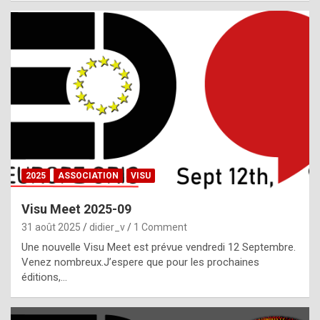
i
a
l
i
s
t
,
i
n
2025
ASSOCIATION
VISU
l
i
Visu Meet 2025-09
g
31 août 2025
didier_v
1 Comment
h
Une nouvelle Visu Meet est prévue vendredi 12 Septembre.
Venez nombreux.J’espere que pour les prochaines
t
éditions,…
o
f