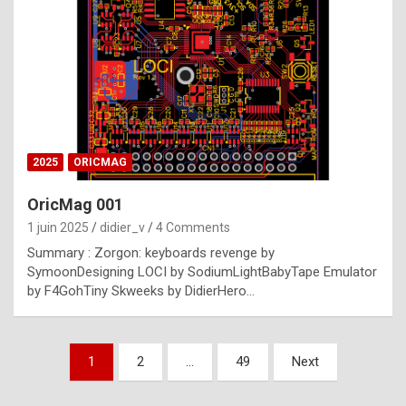
e
s
t
p
h
o
n
2025
ORICMAG
y
OricMag 001
R
1 juin 2025
didier_v
4 Comments
o
Summary : Zorgon: keyboards revenge by
l
SymoonDesigning LOCI by SodiumLightBabyTape Emulator
e
by F4GohTiny Skweeks by DidierHero…
x
a
Pagination
1
2
…
49
Next
r
des
e