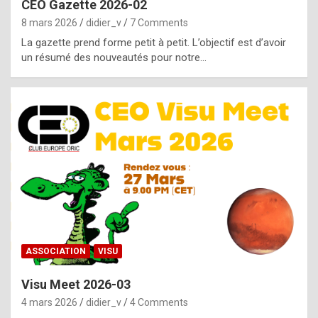
CEO Gazette 2026-02
g
8 mars 2026
didier_v
7 Comments
e
La gazette prend forme petit à petit. L’objectif est d’avoir
n
un résumé des nouveautés pour notre…
u
i
n
e
R
o
l
e
x
ASSOCIATION
VISU
r
Visu Meet 2026-03
e
4 mars 2026
didier_v
4 Comments
p