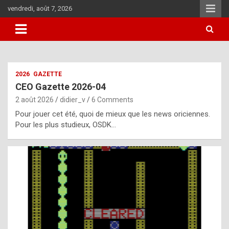
Skip
vendredi, août 7, 2026
to
content
i
2026
GAZETTE
t
CEO Gazette 2026-04
r
2 août 2026
didier_v
6 Comments
e
Pour jouer cet été, quoi de mieux que les news oriciennes.
g
Pour les plus studieux, OSDK…
u
l
a
r
l
y
d