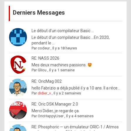
publications
9
Derniers Messages
5
%
m
Le début d'un compilateur Basic ...
Le début d'un compilateur Basic ...En 2020,
a
pendant le ...
d
Par
codeur
,
Il y a 18 heures
e
RE: NASS 2026
b
Mes deux machines passions.
Par
Gliou
,
Il y a 1 semaine
y
R
RE: OricMag 002
hello Fabrizio a déjà publié il y a 10 ans. Il a réce...
o
Par
didier_v
,
Il y a 2 semaines
l
RE: Oric DSK Manager 2.0
e
Merci Didier, je regarde ça.
x
Par
OricHappyUser
,
Il y a 4 semaines
.
RE: Phosphoric — un émulateur ORIC-1 / Atmos