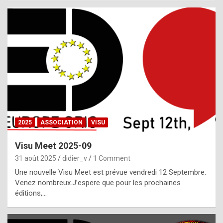
i
a
l
i
s
t
,
i
n
2025
ASSOCIATION
VISU
l
i
Visu Meet 2025-09
g
31 août 2025
didier_v
1 Comment
h
Une nouvelle Visu Meet est prévue vendredi 12 Septembre.
Venez nombreux.J’espere que pour les prochaines
t
éditions,…
o
f