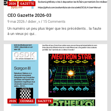
s
2026
GAZETTE
i
CEO Gazette 2026-03
d
9 mai 2026
didier_v
15 Comments
e
Un numéro un peu plus léger que les précédents… la faute
f
à un vieux pc qui…
r
o
m
m
a
y
b
e
b
2026
CEOMAG
GAZETTE
y
a