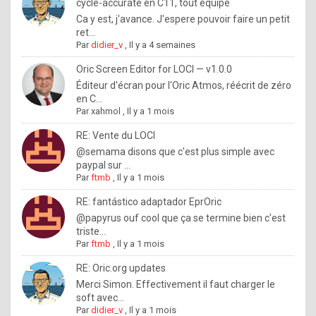
I
cycle-accurate en C11, tout équipé
Ca y est, j'avance. J'espere pouvoir faire un petit
f
ret...
y
Par
didier_v
,
Il y a 4 semaines
o
Oric Screen Editor for LOCI — v1.0.0
u
Éditeur d'écran pour l'Oric Atmos, réécrit de zéro
en C...
w
Par
xahmol
,
Il y a 1 mois
a
RE: Vente du LOCI
n
@semama disons que c'est plus simple avec
paypal sur ...
t
Par
ftmb
,
Il y a 1 mois
t
RE: fantástico adaptador EprOric
o
@papyrus ouf cool que ça se termine bien c'est
k
triste...
Par
ftmb
,
Il y a 1 mois
n
o
RE: Oric.org updates
Merci Simon. Effectivement il faut charger le
w
soft avec...
h
Par
didier_v
,
Il y a 1 mois