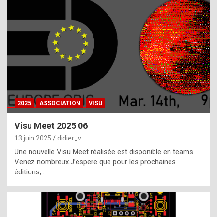
t
h
e
f
a
c
t
2025
ASSOCIATION
VISU
t
h
Visu Meet 2025 06
a
13 juin 2025
didier_v
t
Une nouvelle Visu Meet réalisée est disponible en teams.
t
Venez nombreux.J’espere que pour les prochaines
éditions,…
h
e
b