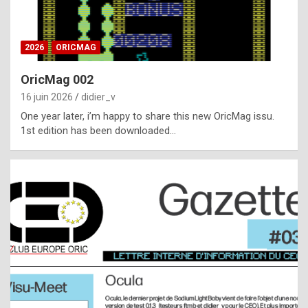
i
ff
2026
ORICMAG
i
c
OricMag 002
u
16 juin 2026
didier_v
l
One year later, i’m happy to share this new OricMag issu.
1st edition has been downloaded…
t
t
o
s
p
o
t
,
a