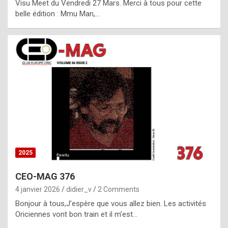
Visu Meet du Vendredi 27 Mars. Merci à tous pour cette
l
belle édition : Mmu Man,…
i
c
a
h
i
s
t
o
r
y
2025
s
CEO-MAG 376
p
4 janvier 2026
didier_v
2 Comments
e
Bonjour à tous,J’espère que vous allez bien. Les activités
c
Oriciennes vont bon train et il m’est…