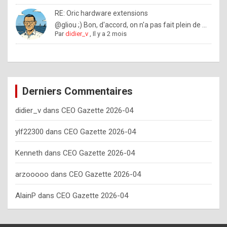
o
RE: Oric hardware extensions
w
@gliou ;) Bon, d'accord, on n'a pas fait plein de ...
Par
didier_v
,
Il y a 2 mois
o
f
t
e
Derniers Commentaires
n
didier_v
dans
CEO Gazette 2026-04
y
o
ylf22300
dans
CEO Gazette 2026-04
u
Kenneth
dans
CEO Gazette 2026-04
s
h
arzooooo
dans
CEO Gazette 2026-04
o
AlainP
dans
CEO Gazette 2026-04
u
l