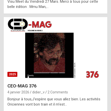
Visu Meet du Vendredi 27 Mars. Merci à tous pour cette
l
belle édition : Mmu Man,…
i
c
a
h
i
s
t
o
r
y
2025
s
CEO-MAG 376
p
4 janvier 2026
didier_v
2 Comments
e
Bonjour à tous,J’espère que vous allez bien. Les activités
c
Oriciennes vont bon train et il m’est…