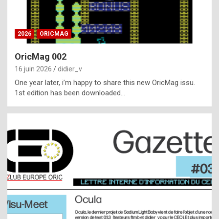
i
ff
2026
ORICMAG
i
c
OricMag 002
u
16 juin 2026
didier_v
l
One year later, i’m happy to share this new OricMag issu.
1st edition has been downloaded…
t
t
o
s
p
o
t
,
a