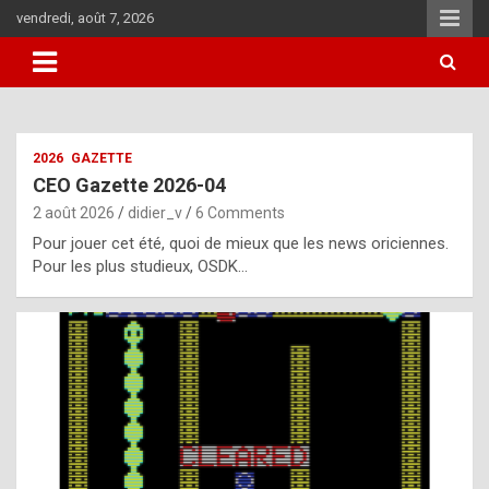
Skip
vendredi, août 7, 2026
to
content
i
2026
GAZETTE
t
CEO Gazette 2026-04
r
2 août 2026
didier_v
6 Comments
e
Pour jouer cet été, quoi de mieux que les news oriciennes.
g
Pour les plus studieux, OSDK…
u
l
a
r
l
y
d