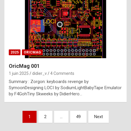
e
s
t
p
h
o
n
2025
ORICMAG
y
OricMag 001
R
1 juin 2025
didier_v
4 Comments
o
Summary : Zorgon: keyboards revenge by
l
SymoonDesigning LOCI by SodiumLightBabyTape Emulator
e
by F4GohTiny Skweeks by DidierHero…
x
a
Pagination
1
2
…
49
Next
r
des
e