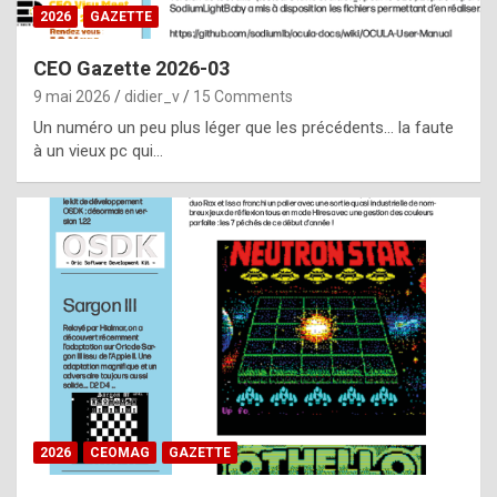
s
2026
GAZETTE
i
CEO Gazette 2026-03
d
9 mai 2026
didier_v
15 Comments
e
Un numéro un peu plus léger que les précédents… la faute
f
à un vieux pc qui…
r
o
m
m
a
y
b
e
b
2026
CEOMAG
GAZETTE
y
a