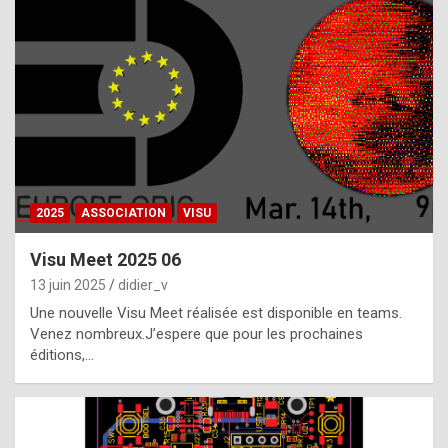
t
h
e
f
a
c
t
2025
ASSOCIATION
VISU
t
h
Visu Meet 2025 06
a
13 juin 2025
didier_v
t
Une nouvelle Visu Meet réalisée est disponible en teams.
t
Venez nombreux.J’espere que pour les prochaines
éditions,…
h
e
b