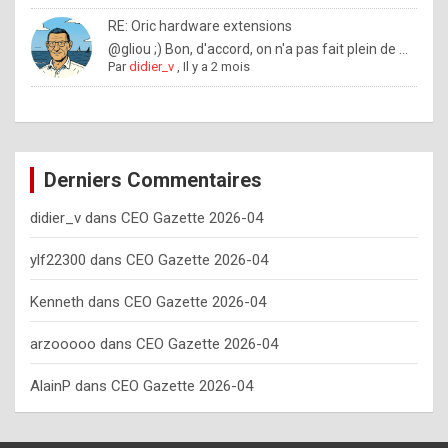
o
RE: Oric hardware extensions
w
@gliou ;) Bon, d'accord, on n'a pas fait plein de ...
Par
didier_v
,
Il y a 2 mois
o
f
t
e
Derniers Commentaires
n
didier_v
dans
CEO Gazette 2026-04
y
o
ylf22300
dans
CEO Gazette 2026-04
u
Kenneth
dans
CEO Gazette 2026-04
s
h
arzooooo
dans
CEO Gazette 2026-04
o
AlainP
dans
CEO Gazette 2026-04
u
l