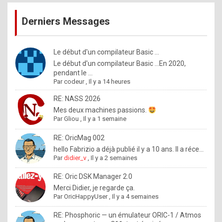
publications
9
Derniers Messages
5
%
m
Le début d'un compilateur Basic ...
Le début d'un compilateur Basic ...En 2020,
a
pendant le ...
d
Par
codeur
,
Il y a 14 heures
e
RE: NASS 2026
b
Mes deux machines passions.
Par
Gliou
,
Il y a 1 semaine
y
R
RE: OricMag 002
hello Fabrizio a déjà publié il y a 10 ans. Il a réce...
o
Par
didier_v
,
Il y a 2 semaines
l
RE: Oric DSK Manager 2.0
e
Merci Didier, je regarde ça.
x
Par
OricHappyUser
,
Il y a 4 semaines
.
RE: Phosphoric — un émulateur ORIC-1 / Atmos