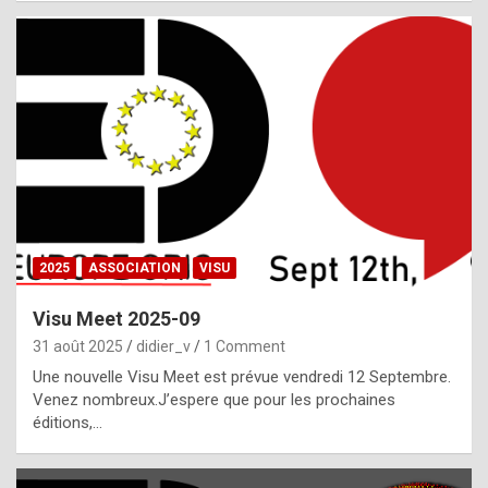
i
a
l
i
s
t
,
i
n
2025
ASSOCIATION
VISU
l
i
Visu Meet 2025-09
g
31 août 2025
didier_v
1 Comment
h
Une nouvelle Visu Meet est prévue vendredi 12 Septembre.
Venez nombreux.J’espere que pour les prochaines
t
éditions,…
o
f