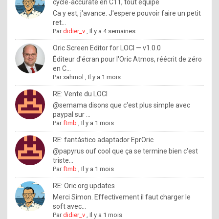
I
cycle-accurate en C11, tout équipé
Ca y est, j'avance. J'espere pouvoir faire un petit
f
ret...
y
Par
didier_v
,
Il y a 4 semaines
o
Oric Screen Editor for LOCI — v1.0.0
u
Éditeur d'écran pour l'Oric Atmos, réécrit de zéro
en C...
w
Par
xahmol
,
Il y a 1 mois
a
RE: Vente du LOCI
n
@semama disons que c'est plus simple avec
paypal sur ...
t
Par
ftmb
,
Il y a 1 mois
t
RE: fantástico adaptador EprOric
o
@papyrus ouf cool que ça se termine bien c'est
k
triste...
Par
ftmb
,
Il y a 1 mois
n
o
RE: Oric.org updates
Merci Simon. Effectivement il faut charger le
w
soft avec...
h
Par
didier_v
,
Il y a 1 mois