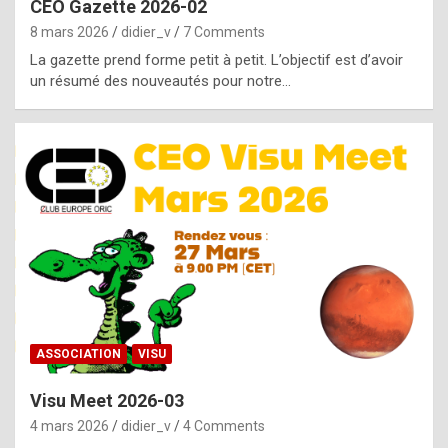
CEO Gazette 2026-02
g
8 mars 2026
didier_v
7 Comments
e
La gazette prend forme petit à petit. L’objectif est d’avoir
n
un résumé des nouveautés pour notre…
u
i
n
e
R
o
l
e
x
ASSOCIATION
VISU
r
Visu Meet 2026-03
e
4 mars 2026
didier_v
4 Comments
p