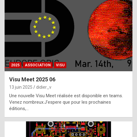
t
h
e
f
a
c
t
2025
ASSOCIATION
VISU
t
h
Visu Meet 2025 06
a
13 juin 2025
didier_v
t
Une nouvelle Visu Meet réalisée est disponible en teams.
t
Venez nombreux.J’espere que pour les prochaines
éditions,…
h
e
b