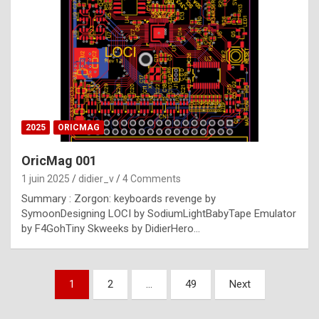
e
s
t
p
h
o
n
2025
ORICMAG
y
OricMag 001
R
1 juin 2025
didier_v
4 Comments
o
Summary : Zorgon: keyboards revenge by
l
SymoonDesigning LOCI by SodiumLightBabyTape Emulator
e
by F4GohTiny Skweeks by DidierHero…
x
a
Pagination
1
2
…
49
Next
r
des
e