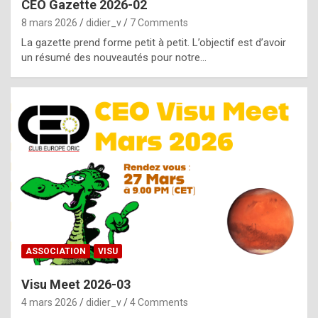
CEO Gazette 2026-02
g
8 mars 2026
didier_v
7 Comments
e
La gazette prend forme petit à petit. L’objectif est d’avoir
n
un résumé des nouveautés pour notre…
u
i
n
e
R
o
l
e
x
ASSOCIATION
VISU
r
Visu Meet 2026-03
e
4 mars 2026
didier_v
4 Comments
p