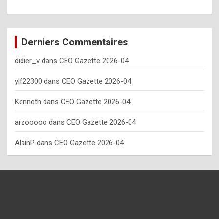
o
w
o
Derniers Commentaires
f
didier_v
dans
CEO Gazette 2026-04
t
e
ylf22300
dans
CEO Gazette 2026-04
n
Kenneth
dans
CEO Gazette 2026-04
y
arzooooo
dans
CEO Gazette 2026-04
o
u
AlainP
dans
CEO Gazette 2026-04
s
h
o
u
l