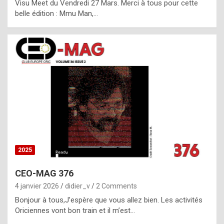
Visu Meet du Vendredi 27 Mars. Merci à tous pour cette
l
belle édition : Mmu Man,…
i
c
a
h
i
s
t
o
r
y
2025
s
CEO-MAG 376
p
4 janvier 2026
didier_v
2 Comments
e
Bonjour à tous,J’espère que vous allez bien. Les activités
c
Oriciennes vont bon train et il m’est…