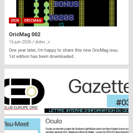
i
ff
2026
ORICMAG
i
c
OricMag 002
u
16 juin 2026
didier_v
l
One year later, i’m happy to share this new OricMag issu.
1st edition has been downloaded…
t
t
o
s
p
o
t
,
a