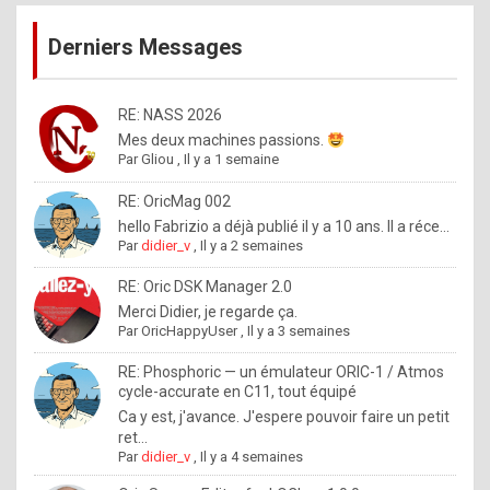
publications
9
Derniers Messages
5
%
m
RE: NASS 2026
Mes deux machines passions.
a
Par
Gliou
,
Il y a 1 semaine
d
RE: OricMag 002
e
hello Fabrizio a déjà publié il y a 10 ans. Il a réce...
b
Par
didier_v
,
Il y a 2 semaines
y
RE: Oric DSK Manager 2.0
R
Merci Didier, je regarde ça.
Par
OricHappyUser
,
Il y a 3 semaines
o
l
RE: Phosphoric — un émulateur ORIC-1 / Atmos
cycle-accurate en C11, tout équipé
e
Ca y est, j'avance. J'espere pouvoir faire un petit
x
ret...
Par
didier_v
,
Il y a 4 semaines
.