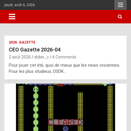
Skip
jeudi, août 6, 2026
to
content
i
2026
GAZETTE
t
CEO Gazette 2026-04
r
2 août 2026
didier_v
6 Comments
e
Pour jouer cet été, quoi de mieux que les news oriciennes.
g
Pour les plus studieux, OSDK…
u
l
a
r
l
y
d