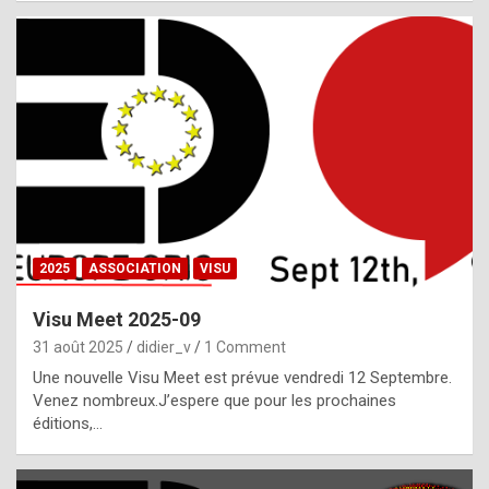
i
a
l
i
s
t
,
i
n
2025
ASSOCIATION
VISU
l
i
Visu Meet 2025-09
g
31 août 2025
didier_v
1 Comment
h
Une nouvelle Visu Meet est prévue vendredi 12 Septembre.
Venez nombreux.J’espere que pour les prochaines
t
éditions,…
o
f