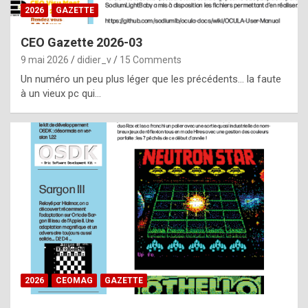
s
2026
GAZETTE
i
CEO Gazette 2026-03
d
9 mai 2026
didier_v
15 Comments
e
Un numéro un peu plus léger que les précédents… la faute
f
à un vieux pc qui…
r
o
m
m
a
y
b
e
b
2026
CEOMAG
GAZETTE
y
a