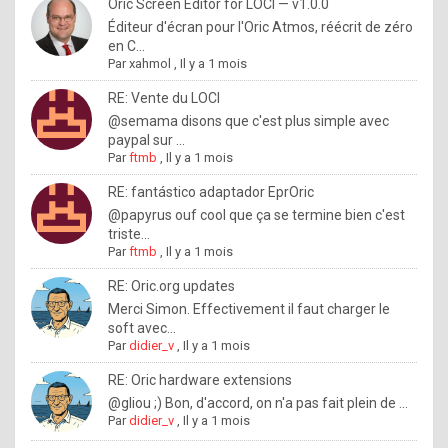
I
Oric Screen Editor for LOCI — v1.0.0
Éditeur d'écran pour l'Oric Atmos, réécrit de zéro
f
en C...
y
Par
xahmol
,
Il y a 1 mois
o
RE: Vente du LOCI
u
@semama disons que c'est plus simple avec
paypal sur ...
w
Par
ftmb
,
Il y a 1 mois
a
RE: fantástico adaptador EprOric
n
@papyrus ouf cool que ça se termine bien c'est
triste...
t
Par
ftmb
,
Il y a 1 mois
t
RE: Oric.org updates
o
Merci Simon. Effectivement il faut charger le
k
soft avec...
Par
didier_v
,
Il y a 1 mois
n
o
RE: Oric hardware extensions
@gliou ;) Bon, d'accord, on n'a pas fait plein de ...
w
Par
didier_v
,
Il y a 1 mois
h