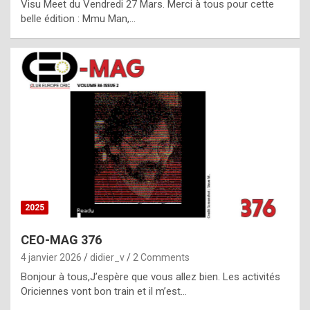
Visu Meet du Vendredi 27 Mars. Merci à tous pour cette
l
belle édition : Mmu Man,…
i
c
a
h
i
s
t
o
r
y
2025
s
CEO-MAG 376
p
4 janvier 2026
didier_v
2 Comments
e
Bonjour à tous,J’espère que vous allez bien. Les activités
c
Oriciennes vont bon train et il m’est…