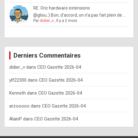
o
RE: Oric hardware extensions
w
@gliou ;) Bon, d'accord, on n'a pas fait plein de ...
Par
didier_v
,
Il y a 2 mois
o
f
t
e
Derniers Commentaires
n
didier_v
dans
CEO Gazette 2026-04
y
o
ylf22300
dans
CEO Gazette 2026-04
u
Kenneth
dans
CEO Gazette 2026-04
s
h
arzooooo
dans
CEO Gazette 2026-04
o
AlainP
dans
CEO Gazette 2026-04
u
l