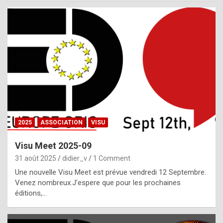
i
a
l
i
s
t
,
i
n
2025
ASSOCIATION
VISU
l
i
Visu Meet 2025-09
g
31 août 2025
didier_v
1 Comment
h
Une nouvelle Visu Meet est prévue vendredi 12 Septembre.
Venez nombreux.J’espere que pour les prochaines
t
éditions,…
o
f