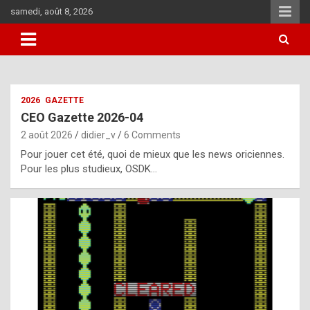
Skip
samedi, août 8, 2026
to
content
i
2026
GAZETTE
t
CEO Gazette 2026-04
r
2 août 2026
didier_v
6 Comments
e
Pour jouer cet été, quoi de mieux que les news oriciennes.
g
Pour les plus studieux, OSDK…
u
l
a
r
l
y
d