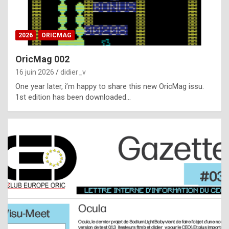
i
ff
2026
ORICMAG
i
c
OricMag 002
u
16 juin 2026
didier_v
l
One year later, i’m happy to share this new OricMag issu.
1st edition has been downloaded…
t
t
o
s
p
o
t
,
a