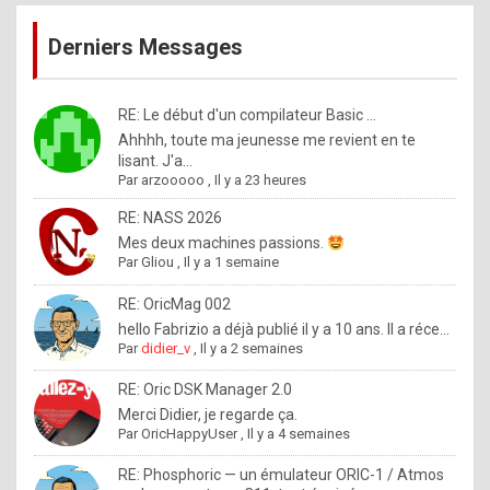
publications
9
Derniers Messages
5
%
m
RE: Le début d'un compilateur Basic ...
Ahhhh, toute ma jeunesse me revient en te
a
lisant. J'a...
d
Par
arzooooo
,
Il y a 23 heures
e
RE: NASS 2026
b
Mes deux machines passions.
Par
Gliou
,
Il y a 1 semaine
y
R
RE: OricMag 002
hello Fabrizio a déjà publié il y a 10 ans. Il a réce...
o
Par
didier_v
,
Il y a 2 semaines
l
RE: Oric DSK Manager 2.0
e
Merci Didier, je regarde ça.
x
Par
OricHappyUser
,
Il y a 4 semaines
.
RE: Phosphoric — un émulateur ORIC-1 / Atmos