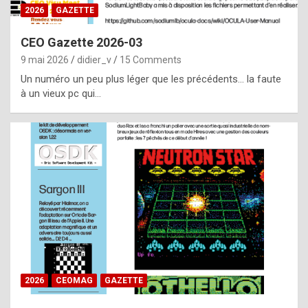
s
2026
GAZETTE
i
CEO Gazette 2026-03
d
9 mai 2026
didier_v
15 Comments
e
Un numéro un peu plus léger que les précédents… la faute
f
à un vieux pc qui…
r
o
m
m
a
y
b
e
b
2026
CEOMAG
GAZETTE
y
a