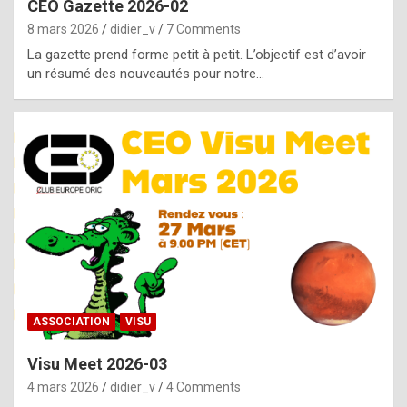
CEO Gazette 2026-02
g
8 mars 2026
didier_v
7 Comments
e
La gazette prend forme petit à petit. L’objectif est d’avoir
n
un résumé des nouveautés pour notre…
u
i
n
e
R
o
l
e
x
ASSOCIATION
VISU
r
Visu Meet 2026-03
e
4 mars 2026
didier_v
4 Comments
p