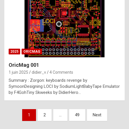
e
s
t
p
h
o
n
2025
ORICMAG
y
OricMag 001
R
1 juin 2025
didier_v
4 Comments
o
Summary : Zorgon: keyboards revenge by
l
SymoonDesigning LOCI by SodiumLightBabyTape Emulator
e
by F4GohTiny Skweeks by DidierHero…
x
a
Pagination
1
2
…
49
Next
r
des
e