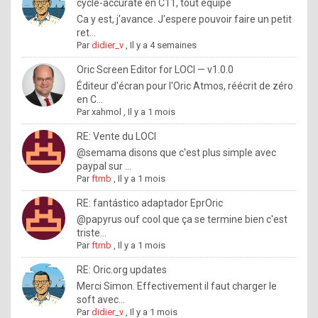
I
cycle-accurate en C11, tout équipé
Ca y est, j'avance. J'espere pouvoir faire un petit
f
ret...
y
Par
didier_v
,
Il y a 4 semaines
o
Oric Screen Editor for LOCI — v1.0.0
u
Éditeur d'écran pour l'Oric Atmos, réécrit de zéro
en C...
w
Par
xahmol
,
Il y a 1 mois
a
RE: Vente du LOCI
n
@semama disons que c'est plus simple avec
paypal sur ...
t
Par
ftmb
,
Il y a 1 mois
t
RE: fantástico adaptador EprOric
o
@papyrus ouf cool que ça se termine bien c'est
k
triste...
Par
ftmb
,
Il y a 1 mois
n
o
RE: Oric.org updates
Merci Simon. Effectivement il faut charger le
w
soft avec...
h
Par
didier_v
,
Il y a 1 mois