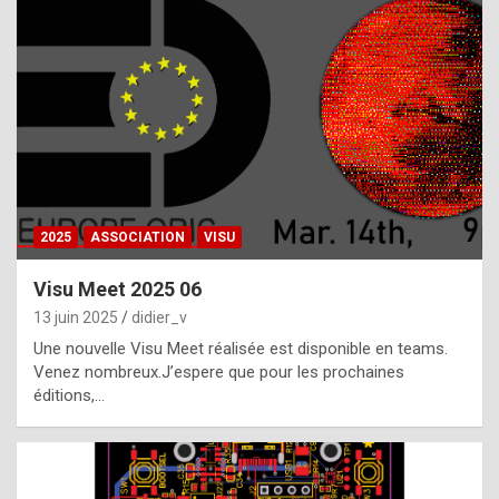
t
h
e
f
a
c
t
2025
ASSOCIATION
VISU
t
h
Visu Meet 2025 06
a
13 juin 2025
didier_v
t
Une nouvelle Visu Meet réalisée est disponible en teams.
t
Venez nombreux.J’espere que pour les prochaines
éditions,…
h
e
b