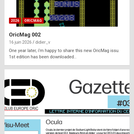
i
ff
2026
ORICMAG
i
c
OricMag 002
u
16 juin 2026
didier_v
l
One year later, i’m happy to share this new OricMag issu.
1st edition has been downloaded…
t
t
o
s
p
o
t
,
a