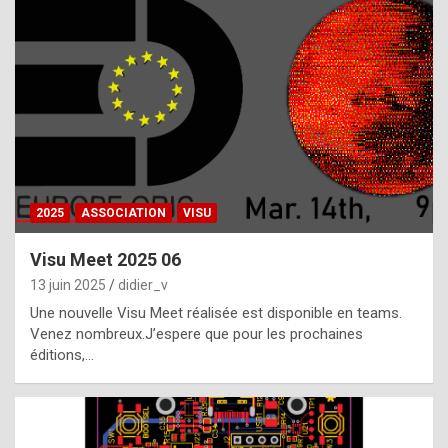
t
h
e
f
a
c
t
2025
ASSOCIATION
VISU
t
h
Visu Meet 2025 06
a
13 juin 2025
didier_v
t
Une nouvelle Visu Meet réalisée est disponible en teams.
t
Venez nombreux.J’espere que pour les prochaines
éditions,…
h
e
b