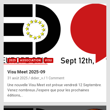
i
a
l
i
s
t
,
i
n
2025
ASSOCIATION
VISU
l
i
Visu Meet 2025-09
g
31 août 2025
didier_v
1 Comment
h
Une nouvelle Visu Meet est prévue vendredi 12 Septembre.
Venez nombreux.J’espere que pour les prochaines
t
éditions,…
o
f