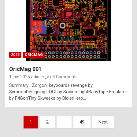
e
s
t
p
h
o
n
2025
ORICMAG
y
OricMag 001
R
1 juin 2025
didier_v
4 Comments
o
Summary : Zorgon: keyboards revenge by
l
SymoonDesigning LOCI by SodiumLightBabyTape Emulator
e
by F4GohTiny Skweeks by DidierHero…
x
a
Pagination
1
2
…
49
Next
r
des
e