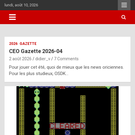
Skip
lundi, août 10, 2026
to
content
i
2026
GAZETTE
t
CEO Gazette 2026-04
r
2 août 2026
didier_v
7 Comments
e
Pour jouer cet été, quoi de mieux que les news oriciennes.
g
Pour les plus studieux, OSDK…
u
l
a
r
l
y
d