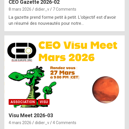
CEO Gazette 2026-02
g
8 mars 2026
didier_v
7 Comments
e
La gazette prend forme petit à petit. L’objectif est d’avoir
n
un résumé des nouveautés pour notre…
u
i
n
e
R
o
l
e
x
ASSOCIATION
VISU
r
Visu Meet 2026-03
e
4 mars 2026
didier_v
4 Comments
p