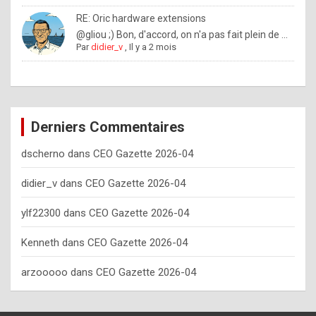
o
RE: Oric hardware extensions
w
@gliou ;) Bon, d'accord, on n'a pas fait plein de ...
Par
didier_v
,
Il y a 2 mois
o
f
t
e
Derniers Commentaires
n
dscherno
dans
CEO Gazette 2026-04
y
o
didier_v
dans
CEO Gazette 2026-04
u
ylf22300
dans
CEO Gazette 2026-04
s
h
Kenneth
dans
CEO Gazette 2026-04
o
arzooooo
dans
CEO Gazette 2026-04
u
l