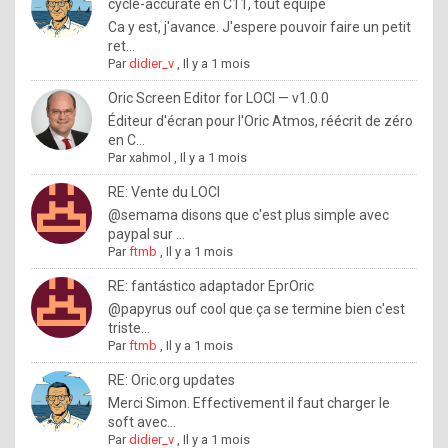
I
cycle-accurate en C11, tout équipé
Ca y est, j'avance. J'espere pouvoir faire un petit
f
ret...
y
Par
didier_v
,
Il y a 1 mois
o
Oric Screen Editor for LOCI — v1.0.0
u
Éditeur d'écran pour l'Oric Atmos, réécrit de zéro
en C...
w
Par
xahmol
,
Il y a 1 mois
a
RE: Vente du LOCI
n
@semama disons que c'est plus simple avec
paypal sur ...
t
Par
ftmb
,
Il y a 1 mois
t
RE: fantástico adaptador EprOric
o
@papyrus ouf cool que ça se termine bien c'est
k
triste...
Par
ftmb
,
Il y a 1 mois
n
o
RE: Oric.org updates
Merci Simon. Effectivement il faut charger le
w
soft avec...
h
Par
didier_v
,
Il y a 1 mois