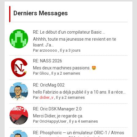
publications
9
Derniers Messages
5
%
m
RE: Le début d'un compilateur Basic ...
Ahhhh, toute ma jeunesse me revient en te
a
lisant. J'a...
d
Par
arzooooo
,
Il y a 3 jours
e
RE: NASS 2026
b
Mes deux machines passions.
Par
Gliou
,
Il y a 2 semaines
y
R
RE: OricMag 002
hello Fabrizio a déjà publié il y a 10 ans. Il a réce...
o
Par
didier_v
,
Il y a 2 semaines
l
RE: Oric DSK Manager 2.0
e
Merci Didier, je regarde ça.
x
Par
OricHappyUser
,
Il y a 4 semaines
.
RE: Phosphoric — un émulateur ORIC-1 / Atmos