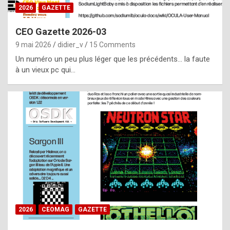
s
2026
GAZETTE
i
CEO Gazette 2026-03
d
9 mai 2026
didier_v
15 Comments
e
Un numéro un peu plus léger que les précédents… la faute
f
à un vieux pc qui…
r
o
m
m
a
y
b
e
b
2026
CEOMAG
GAZETTE
y
a