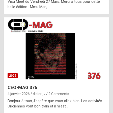
Visu Meet du Vendredi 27 Mars. Merci à tous pour cette
l
belle édition : Mmu Man,…
i
c
a
h
i
s
t
o
r
y
2025
s
CEO-MAG 376
p
4 janvier 2026
didier_v
2 Comments
e
Bonjour à tous,J’espère que vous allez bien. Les activités
c
Oriciennes vont bon train et il m’est…