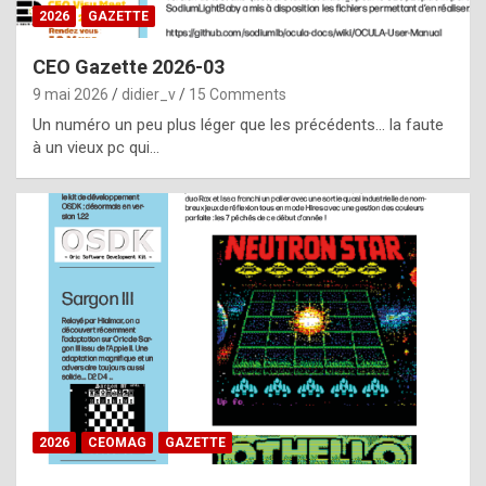
s
2026
GAZETTE
i
CEO Gazette 2026-03
d
9 mai 2026
didier_v
15 Comments
e
Un numéro un peu plus léger que les précédents… la faute
f
à un vieux pc qui…
r
o
m
m
a
y
b
e
b
2026
CEOMAG
GAZETTE
y
a