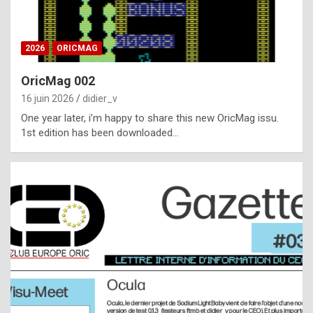
i
ff
2026
ORICMAG
i
c
OricMag 002
u
16 juin 2026
didier_v
l
One year later, i’m happy to share this new OricMag issu.
1st edition has been downloaded…
t
t
o
s
p
o
t
,
a