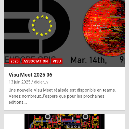
t
h
e
f
a
c
t
2025
ASSOCIATION
VISU
t
h
Visu Meet 2025 06
a
13 juin 2025
didier_v
t
Une nouvelle Visu Meet réalisée est disponible en teams.
t
Venez nombreux.J’espere que pour les prochaines
éditions,…
h
e
b