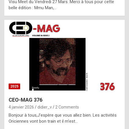
Visu Meet du Vendredi 27 Mars. Merci à tous pour cette
l
belle édition : Mmu Man,…
i
c
a
h
i
s
t
o
r
y
2025
s
CEO-MAG 376
p
4 janvier 2026
didier_v
2 Comments
e
Bonjour à tous,J’espère que vous allez bien. Les activités
c
Oriciennes vont bon train et il m’est…