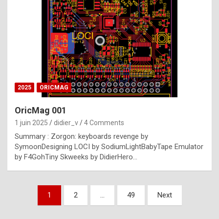
e
s
t
p
h
o
n
2025
ORICMAG
y
OricMag 001
R
1 juin 2025
didier_v
4 Comments
o
Summary : Zorgon: keyboards revenge by
l
SymoonDesigning LOCI by SodiumLightBabyTape Emulator
e
by F4GohTiny Skweeks by DidierHero…
x
a
Pagination
1
2
…
49
Next
r
des
e