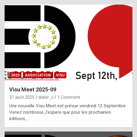
i
a
l
i
s
t
,
i
n
2025
ASSOCIATION
VISU
l
i
Visu Meet 2025-09
g
31 août 2025
didier_v
1 Comment
h
Une nouvelle Visu Meet est prévue vendredi 12 Septembre.
Venez nombreux.J’espere que pour les prochaines
t
éditions,…
o
f