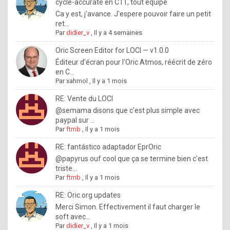
I
cycle-accurate en C11, tout équipé
Ca y est, j'avance. J'espere pouvoir faire un petit
f
ret...
y
Par
didier_v
,
Il y a 4 semaines
o
Oric Screen Editor for LOCI — v1.0.0
u
Éditeur d'écran pour l'Oric Atmos, réécrit de zéro
en C...
w
Par
xahmol
,
Il y a 1 mois
a
RE: Vente du LOCI
n
@semama disons que c'est plus simple avec
paypal sur ...
t
Par
ftmb
,
Il y a 1 mois
t
RE: fantástico adaptador EprOric
o
@papyrus ouf cool que ça se termine bien c'est
k
triste...
Par
ftmb
,
Il y a 1 mois
n
o
RE: Oric.org updates
Merci Simon. Effectivement il faut charger le
w
soft avec...
h
Par
didier_v
,
Il y a 1 mois