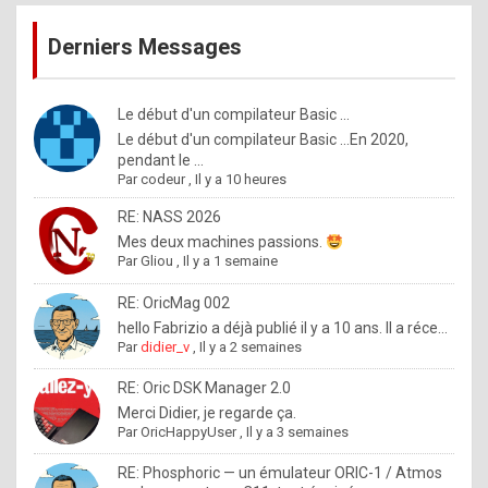
publications
9
Derniers Messages
5
%
m
Le début d'un compilateur Basic ...
Le début d'un compilateur Basic ...En 2020,
a
pendant le ...
d
Par
codeur
,
Il y a 10 heures
e
RE: NASS 2026
b
Mes deux machines passions.
Par
Gliou
,
Il y a 1 semaine
y
R
RE: OricMag 002
hello Fabrizio a déjà publié il y a 10 ans. Il a réce...
o
Par
didier_v
,
Il y a 2 semaines
l
RE: Oric DSK Manager 2.0
e
Merci Didier, je regarde ça.
x
Par
OricHappyUser
,
Il y a 3 semaines
.
RE: Phosphoric — un émulateur ORIC-1 / Atmos