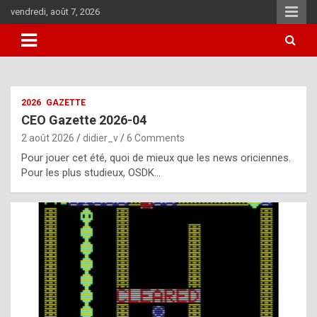
Skip
vendredi, août 7, 2026
to
content
i
2026
GAZETTE
t
CEO Gazette 2026-04
r
2 août 2026
didier_v
6 Comments
e
Pour jouer cet été, quoi de mieux que les news oriciennes.
g
Pour les plus studieux, OSDK…
u
l
a
r
l
y
d