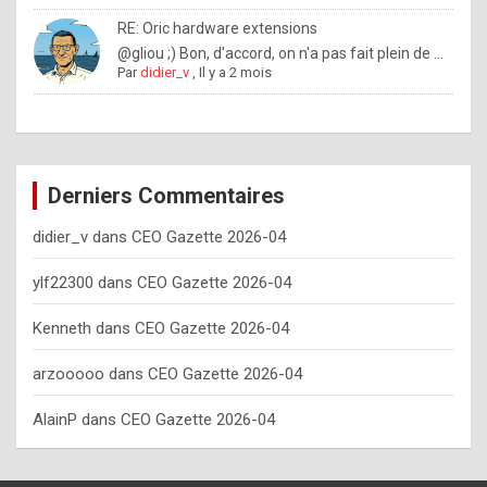
o
RE: Oric hardware extensions
w
@gliou ;) Bon, d'accord, on n'a pas fait plein de ...
Par
didier_v
,
Il y a 2 mois
o
f
t
e
Derniers Commentaires
n
didier_v
dans
CEO Gazette 2026-04
y
o
ylf22300
dans
CEO Gazette 2026-04
u
Kenneth
dans
CEO Gazette 2026-04
s
h
arzooooo
dans
CEO Gazette 2026-04
o
AlainP
dans
CEO Gazette 2026-04
u
l