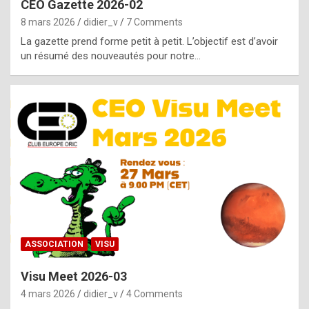
CEO Gazette 2026-02
g
8 mars 2026
didier_v
7 Comments
e
La gazette prend forme petit à petit. L’objectif est d’avoir
n
un résumé des nouveautés pour notre…
u
i
n
e
R
o
l
e
x
ASSOCIATION
VISU
r
Visu Meet 2026-03
e
4 mars 2026
didier_v
4 Comments
p