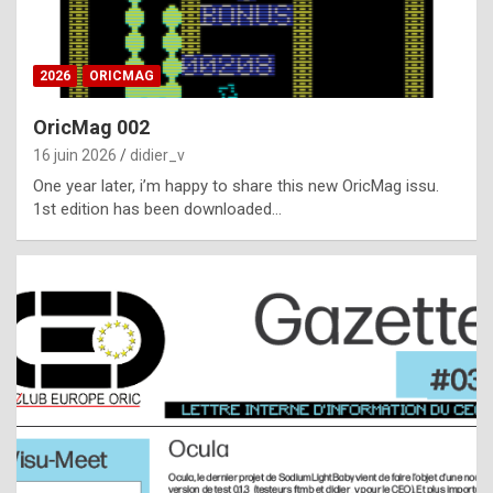
i
ff
2026
ORICMAG
i
c
OricMag 002
u
16 juin 2026
didier_v
l
One year later, i’m happy to share this new OricMag issu.
1st edition has been downloaded…
t
t
o
s
p
o
t
,
a