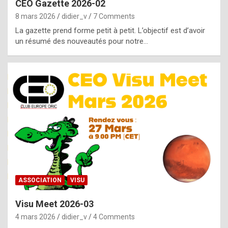
CEO Gazette 2026-02
g
8 mars 2026
didier_v
7 Comments
e
La gazette prend forme petit à petit. L’objectif est d’avoir
n
un résumé des nouveautés pour notre…
u
i
n
e
R
o
l
e
x
ASSOCIATION
VISU
r
Visu Meet 2026-03
e
4 mars 2026
didier_v
4 Comments
p