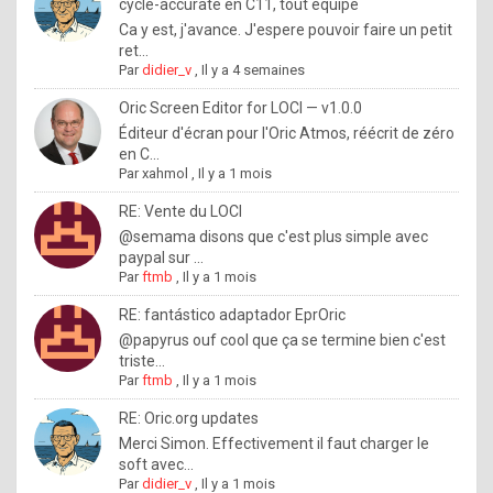
I
cycle-accurate en C11, tout équipé
Ca y est, j'avance. J'espere pouvoir faire un petit
f
ret...
y
Par
didier_v
,
Il y a 4 semaines
o
Oric Screen Editor for LOCI — v1.0.0
u
Éditeur d'écran pour l'Oric Atmos, réécrit de zéro
en C...
w
Par
xahmol
,
Il y a 1 mois
a
RE: Vente du LOCI
n
@semama disons que c'est plus simple avec
paypal sur ...
t
Par
ftmb
,
Il y a 1 mois
t
RE: fantástico adaptador EprOric
o
@papyrus ouf cool que ça se termine bien c'est
k
triste...
Par
ftmb
,
Il y a 1 mois
n
o
RE: Oric.org updates
Merci Simon. Effectivement il faut charger le
w
soft avec...
h
Par
didier_v
,
Il y a 1 mois