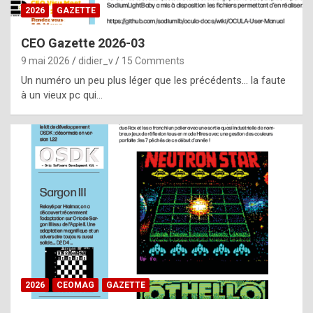
s
2026
GAZETTE
i
CEO Gazette 2026-03
d
9 mai 2026
didier_v
15 Comments
e
Un numéro un peu plus léger que les précédents… la faute
f
à un vieux pc qui…
r
o
m
m
a
y
b
e
b
2026
CEOMAG
GAZETTE
y
a