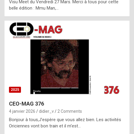
Visu Meet du Vendredi 27 Mars. Merci à tous pour cette
l
belle édition : Mmu Man,…
i
c
a
h
i
s
t
o
r
y
2025
s
CEO-MAG 376
p
4 janvier 2026
didier_v
2 Comments
e
Bonjour à tous,J’espère que vous allez bien. Les activités
c
Oriciennes vont bon train et il m’est…