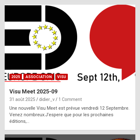
i
a
l
i
s
t
,
i
n
2025
ASSOCIATION
VISU
l
i
Visu Meet 2025-09
g
31 août 2025
didier_v
1 Comment
h
Une nouvelle Visu Meet est prévue vendredi 12 Septembre.
Venez nombreux.J’espere que pour les prochaines
t
éditions,…
o
f