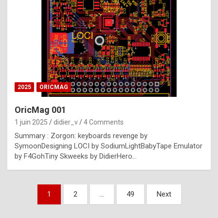
e
s
t
p
h
o
n
2025
ORICMAG
y
OricMag 001
R
1 juin 2025
didier_v
4 Comments
o
Summary : Zorgon: keyboards revenge by
l
SymoonDesigning LOCI by SodiumLightBabyTape Emulator
e
by F4GohTiny Skweeks by DidierHero…
x
a
Pagination
1
2
…
49
Next
r
des
e