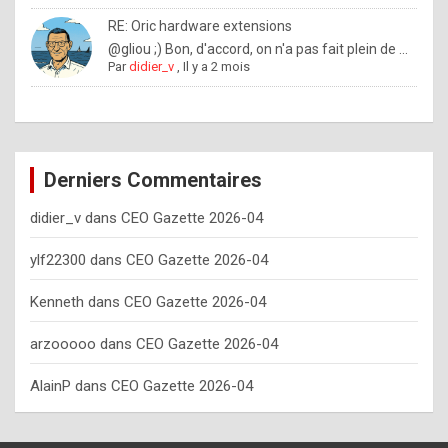
o
RE: Oric hardware extensions
w
@gliou ;) Bon, d'accord, on n'a pas fait plein de ...
Par
didier_v
,
Il y a 2 mois
o
f
t
e
Derniers Commentaires
n
didier_v
dans
CEO Gazette 2026-04
y
o
ylf22300
dans
CEO Gazette 2026-04
u
Kenneth
dans
CEO Gazette 2026-04
s
h
arzooooo
dans
CEO Gazette 2026-04
o
AlainP
dans
CEO Gazette 2026-04
u
l