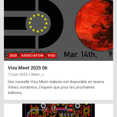
t
h
e
f
a
c
t
2025
ASSOCIATION
VISU
t
h
Visu Meet 2025 06
a
13 juin 2025
didier_v
t
Une nouvelle Visu Meet réalisée est disponible en teams.
t
Venez nombreux.J’espere que pour les prochaines
éditions,…
h
e
b