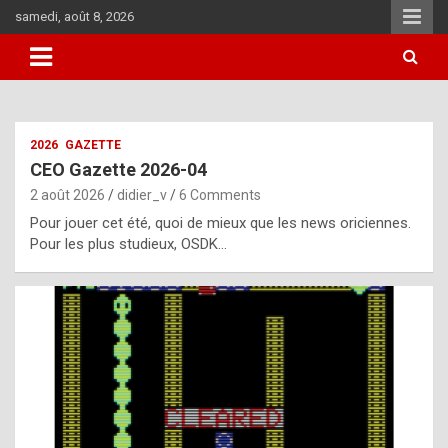
Skip
samedi, août 8, 2026
to
content
i
2026
GAZETTE
t
CEO Gazette 2026-04
r
2 août 2026
didier_v
6 Comments
e
Pour jouer cet été, quoi de mieux que les news oriciennes.
g
Pour les plus studieux, OSDK…
u
l
a
r
l
y
d