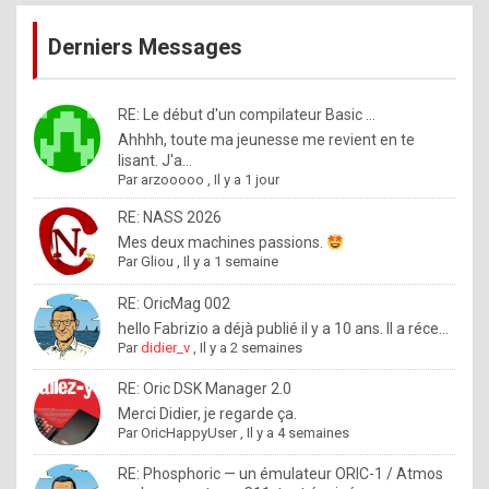
publications
9
Derniers Messages
5
%
m
RE: Le début d'un compilateur Basic ...
Ahhhh, toute ma jeunesse me revient en te
a
lisant. J'a...
d
Par
arzooooo
,
Il y a 1 jour
e
RE: NASS 2026
b
Mes deux machines passions.
Par
Gliou
,
Il y a 1 semaine
y
R
RE: OricMag 002
hello Fabrizio a déjà publié il y a 10 ans. Il a réce...
o
Par
didier_v
,
Il y a 2 semaines
l
RE: Oric DSK Manager 2.0
e
Merci Didier, je regarde ça.
x
Par
OricHappyUser
,
Il y a 4 semaines
.
RE: Phosphoric — un émulateur ORIC-1 / Atmos