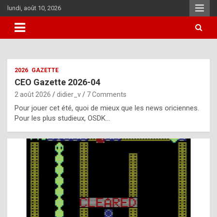
Skip
lundi, août 10, 2026
to
content
i
2026
GAZETTE
t
CEO Gazette 2026-04
r
2 août 2026
didier_v
7 Comments
e
Pour jouer cet été, quoi de mieux que les news oriciennes.
g
Pour les plus studieux, OSDK…
u
l
a
r
l
y
d