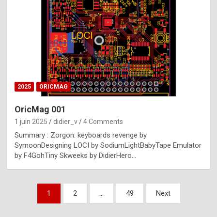
e
s
t
p
h
o
n
2025
ORICMAG
y
OricMag 001
R
1 juin 2025
didier_v
4 Comments
o
Summary : Zorgon: keyboards revenge by
l
SymoonDesigning LOCI by SodiumLightBabyTape Emulator
e
by F4GohTiny Skweeks by DidierHero…
x
a
Pagination
1
2
…
49
Next
r
des
e