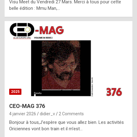
Visu Meet du Vendredi 27 Mars. Merci à tous pour cette
l
belle édition : Mmu Man,…
i
c
a
h
i
s
t
o
r
y
2025
s
CEO-MAG 376
p
4 janvier 2026
didier_v
2 Comments
e
Bonjour à tous,J’espère que vous allez bien. Les activités
c
Oriciennes vont bon train et il m’est…