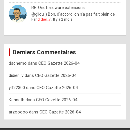
o
RE: Oric hardware extensions
w
@gliou ;) Bon, d'accord, on n'a pas fait plein de ...
Par
didier_v
,
Il y a 2 mois
o
f
t
e
Derniers Commentaires
n
dscherno
dans
CEO Gazette 2026-04
y
o
didier_v
dans
CEO Gazette 2026-04
u
ylf22300
dans
CEO Gazette 2026-04
s
h
Kenneth
dans
CEO Gazette 2026-04
o
arzooooo
dans
CEO Gazette 2026-04
u
l