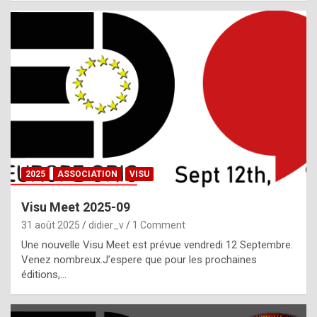
i
a
l
i
s
t
,
i
n
2025
ASSOCIATION
VISU
l
i
Visu Meet 2025-09
g
31 août 2025
didier_v
1 Comment
h
Une nouvelle Visu Meet est prévue vendredi 12 Septembre.
Venez nombreux.J’espere que pour les prochaines
t
éditions,…
o
f