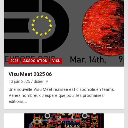
t
h
e
f
a
c
t
2025
ASSOCIATION
VISU
t
h
Visu Meet 2025 06
a
13 juin 2025
didier_v
t
Une nouvelle Visu Meet réalisée est disponible en teams.
t
Venez nombreux.J’espere que pour les prochaines
éditions,…
h
e
b