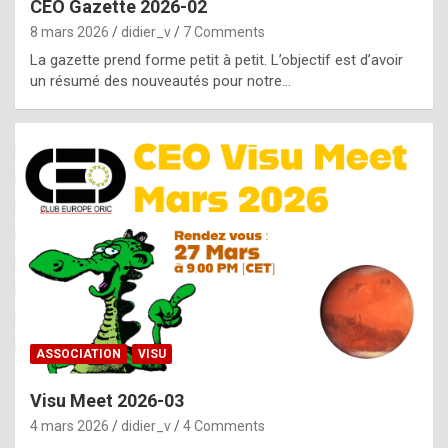
CEO Gazette 2026-02
g
8 mars 2026
didier_v
7 Comments
e
La gazette prend forme petit à petit. L’objectif est d’avoir
n
un résumé des nouveautés pour notre…
u
i
n
e
R
o
l
e
x
ASSOCIATION
VISU
r
Visu Meet 2026-03
e
4 mars 2026
didier_v
4 Comments
p