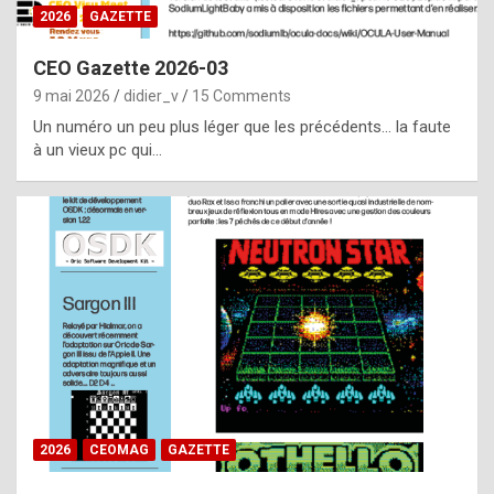
s
2026
GAZETTE
i
CEO Gazette 2026-03
d
9 mai 2026
didier_v
15 Comments
e
Un numéro un peu plus léger que les précédents… la faute
f
à un vieux pc qui…
r
o
m
m
a
y
b
e
b
2026
CEOMAG
GAZETTE
y
a