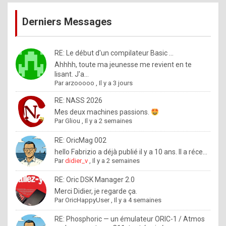
publications
9
Derniers Messages
5
%
m
RE: Le début d'un compilateur Basic ...
Ahhhh, toute ma jeunesse me revient en te
a
lisant. J'a...
d
Par
arzooooo
,
Il y a 3 jours
e
RE: NASS 2026
b
Mes deux machines passions.
Par
Gliou
,
Il y a 2 semaines
y
R
RE: OricMag 002
hello Fabrizio a déjà publié il y a 10 ans. Il a réce...
o
Par
didier_v
,
Il y a 2 semaines
l
RE: Oric DSK Manager 2.0
e
Merci Didier, je regarde ça.
x
Par
OricHappyUser
,
Il y a 4 semaines
.
RE: Phosphoric — un émulateur ORIC-1 / Atmos