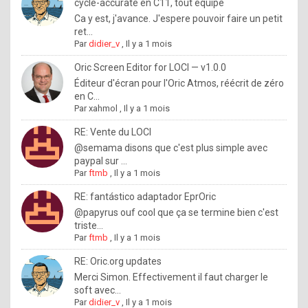
I
cycle-accurate en C11, tout équipé
Ca y est, j'avance. J'espere pouvoir faire un petit
f
ret...
y
Par
didier_v
,
Il y a 1 mois
o
Oric Screen Editor for LOCI — v1.0.0
u
Éditeur d'écran pour l'Oric Atmos, réécrit de zéro
en C...
w
Par
xahmol
,
Il y a 1 mois
a
RE: Vente du LOCI
n
@semama disons que c'est plus simple avec
paypal sur ...
t
Par
ftmb
,
Il y a 1 mois
t
RE: fantástico adaptador EprOric
o
@papyrus ouf cool que ça se termine bien c'est
k
triste...
Par
ftmb
,
Il y a 1 mois
n
o
RE: Oric.org updates
Merci Simon. Effectivement il faut charger le
w
soft avec...
h
Par
didier_v
,
Il y a 1 mois