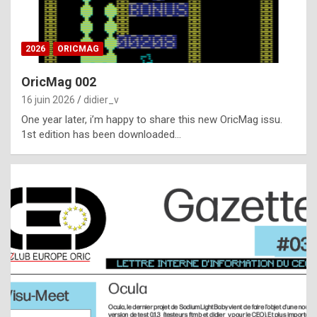
i
ff
2026
ORICMAG
i
c
OricMag 002
u
16 juin 2026
didier_v
l
One year later, i’m happy to share this new OricMag issu.
1st edition has been downloaded…
t
t
o
s
p
o
t
,
a