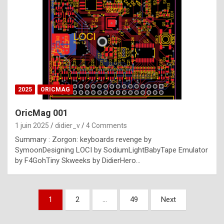
e
s
t
p
h
o
n
2025
ORICMAG
y
OricMag 001
R
1 juin 2025
didier_v
4 Comments
o
Summary : Zorgon: keyboards revenge by
l
SymoonDesigning LOCI by SodiumLightBabyTape Emulator
e
by F4GohTiny Skweeks by DidierHero…
x
a
Pagination
1
2
…
49
Next
r
des
e