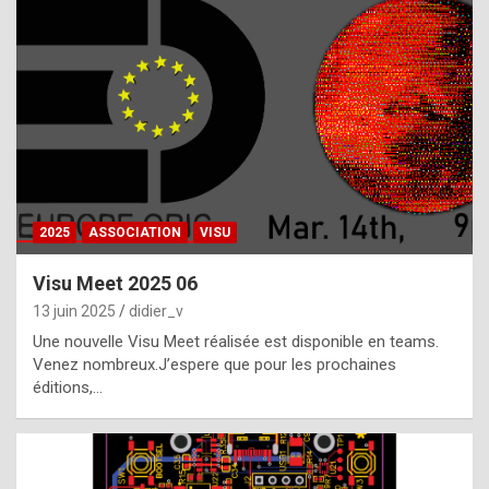
t
h
e
f
a
c
t
2025
ASSOCIATION
VISU
t
h
Visu Meet 2025 06
a
13 juin 2025
didier_v
t
Une nouvelle Visu Meet réalisée est disponible en teams.
t
Venez nombreux.J’espere que pour les prochaines
éditions,…
h
e
b