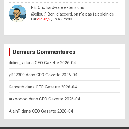
o
RE: Oric hardware extensions
w
@gliou ;) Bon, d'accord, on n'a pas fait plein de ...
Par
didier_v
,
Il y a 2 mois
o
f
t
e
Derniers Commentaires
n
didier_v
dans
CEO Gazette 2026-04
y
o
ylf22300
dans
CEO Gazette 2026-04
u
Kenneth
dans
CEO Gazette 2026-04
s
h
arzooooo
dans
CEO Gazette 2026-04
o
AlainP
dans
CEO Gazette 2026-04
u
l