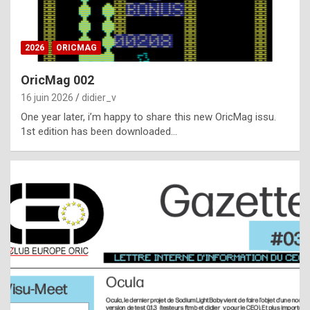
i
ff
2026
ORICMAG
i
c
OricMag 002
u
16 juin 2026
didier_v
l
One year later, i’m happy to share this new OricMag issu.
1st edition has been downloaded…
t
t
o
s
p
o
t
,
a