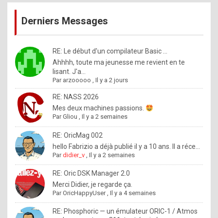
publications
9
Derniers Messages
5
%
m
RE: Le début d'un compilateur Basic ...
Ahhhh, toute ma jeunesse me revient en te
a
lisant. J'a...
d
Par
arzooooo
,
Il y a 2 jours
e
RE: NASS 2026
b
Mes deux machines passions.
Par
Gliou
,
Il y a 2 semaines
y
R
RE: OricMag 002
hello Fabrizio a déjà publié il y a 10 ans. Il a réce...
o
Par
didier_v
,
Il y a 2 semaines
l
RE: Oric DSK Manager 2.0
e
Merci Didier, je regarde ça.
x
Par
OricHappyUser
,
Il y a 4 semaines
.
RE: Phosphoric — un émulateur ORIC-1 / Atmos