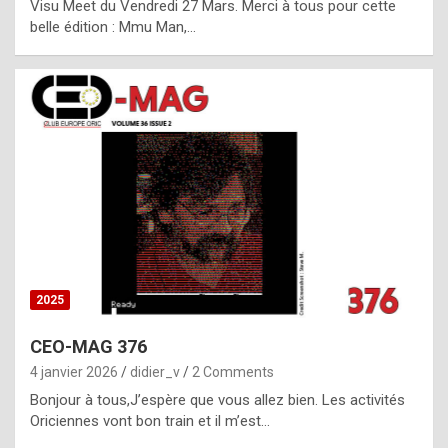
Visu Meet du Vendredi 27 Mars. Merci à tous pour cette
l
belle édition : Mmu Man,…
i
c
a
h
i
s
t
o
r
y
2025
s
CEO-MAG 376
p
4 janvier 2026
didier_v
2 Comments
e
Bonjour à tous,J’espère que vous allez bien. Les activités
c
Oriciennes vont bon train et il m’est…