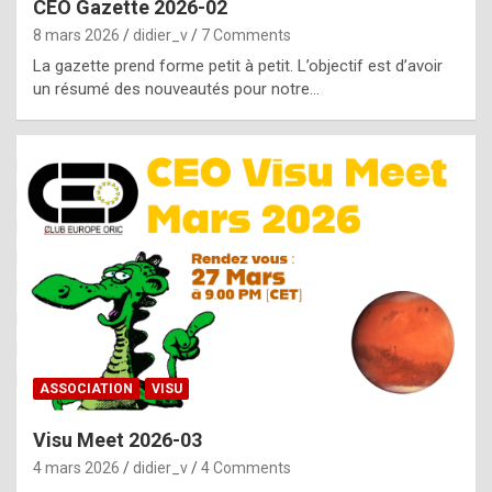
CEO Gazette 2026-02
g
8 mars 2026
didier_v
7 Comments
e
La gazette prend forme petit à petit. L’objectif est d’avoir
n
un résumé des nouveautés pour notre…
u
i
n
e
R
o
l
e
x
ASSOCIATION
VISU
r
Visu Meet 2026-03
e
4 mars 2026
didier_v
4 Comments
p