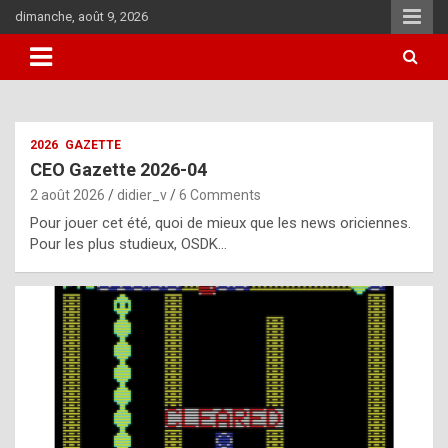
Skip
dimanche, août 9, 2026
to
content
i
2026
GAZETTE
t
CEO Gazette 2026-04
r
2 août 2026
didier_v
6 Comments
e
Pour jouer cet été, quoi de mieux que les news oriciennes.
g
Pour les plus studieux, OSDK…
u
l
a
r
l
y
d