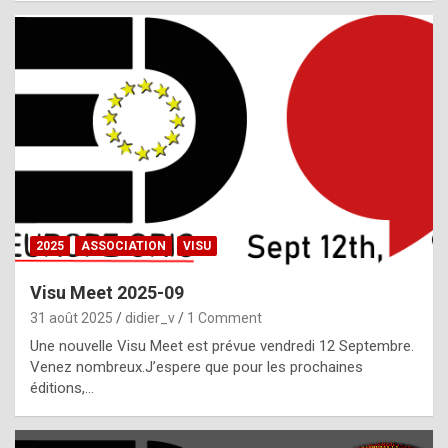
i
a
l
i
s
t
,
i
n
2025
ASSOCIATION
VISU
l
i
Visu Meet 2025-09
g
31 août 2025
didier_v
1 Comment
h
Une nouvelle Visu Meet est prévue vendredi 12 Septembre.
Venez nombreux.J’espere que pour les prochaines
t
éditions,…
o
f