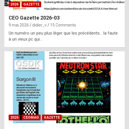
s
2026
GAZETTE
i
CEO Gazette 2026-03
d
9 mai 2026
didier_v
15 Comments
e
Un numéro un peu plus léger que les précédents… la faute
f
à un vieux pc qui…
r
o
m
m
a
y
b
e
b
2026
CEOMAG
GAZETTE
y
a