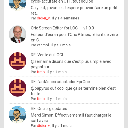
I
cycle-accurate en C11, tout équipé
Ca y est, j'avance. J'espere pouvoir faire un petit
f
ret...
y
Par
didier_v
,
Il y a 4 semaines
o
Oric Screen Editor for LOCI — v1.0.0
u
Éditeur d'écran pour l'Oric Atmos, réécrit de zéro
en C...
w
Par
xahmol
,
Il y a 1 mois
a
RE: Vente du LOCI
n
@semama disons que c'est plus simple avec
paypal sur ...
t
Par
ftmb
,
Il y a 1 mois
t
RE: fantástico adaptador EprOric
o
@papyrus ouf cool que ça se termine bien c'est
k
triste...
Par
ftmb
,
Il y a 1 mois
n
o
RE: Oric.org updates
Merci Simon. Effectivement il faut charger le
w
soft avec...
h
Par
didier_v
,
Il y a 1 mois