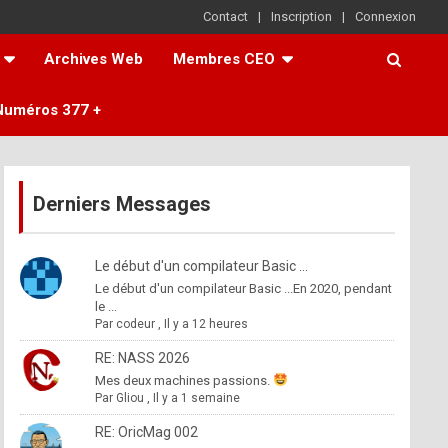
Contact
Inscription
Connexion
Archives Web
Membres CEO
Numéros 377 +
Derniers Messages
Le début d'un compilateur Basic ...
Le début d'un compilateur Basic ...En 2020, pendant
le ...
Par
codeur
,
Il y a 12 heures
RE: NASS 2026
Mes deux machines passions.
Par
Gliou
,
Il y a 1 semaine
RE: OricMag 002