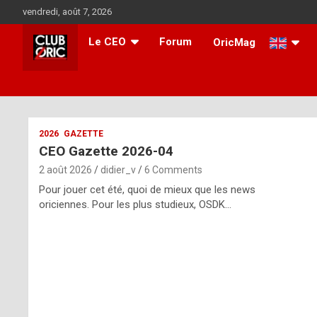
Skip
vendredi, août 7, 2026
to
content
Le CEO
Forum
OricMag
i
2026
GAZETTE
CEO Gazette 2026-04
t
2 août 2026
didier_v
6 Comments
r
Pour jouer cet été, quoi de mieux que les news
e
oriciennes. Pour les plus studieux, OSDK…
g
u
l
a