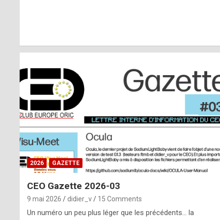
r
l
y
d
i
ff
i
c
u
2026
GAZETTE
l
CEO Gazette 2026-03
t
9 mai 2026
didier_v
15 Comments
t
Un numéro un peu plus léger que les précédents… la