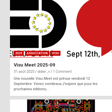
o
m
m
a
y
b
2025
ASSOCIATION
VISU
e
Visu Meet 2025-09
b
31 août 2025
didier_v
1 Comment
y
Une nouvelle Visu Meet est prévue vendredi 12
Septembre. Venez nombreux.J’espere que pour les
a
prochaines éditions,…
g
e