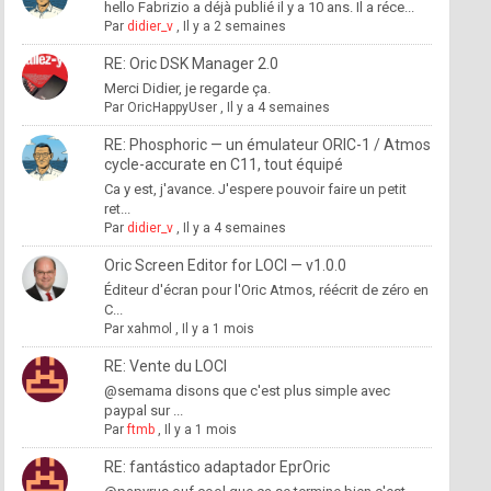
hello Fabrizio a déjà publié il y a 10 ans. Il a réce...
Par
didier_v
,
Il y a 2 semaines
RE: Oric DSK Manager 2.0
Merci Didier, je regarde ça.
Par
OricHappyUser
,
Il y a 4 semaines
RE: Phosphoric — un émulateur ORIC-1 / Atmos
cycle-accurate en C11, tout équipé
Ca y est, j'avance. J'espere pouvoir faire un petit
ret...
Par
didier_v
,
Il y a 4 semaines
Oric Screen Editor for LOCI — v1.0.0
Éditeur d'écran pour l'Oric Atmos, réécrit de zéro en
C...
Par
xahmol
,
Il y a 1 mois
RE: Vente du LOCI
@semama disons que c'est plus simple avec
paypal sur ...
Par
ftmb
,
Il y a 1 mois
RE: fantástico adaptador EprOric