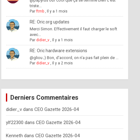
@papyrus ouf cool que ça se termine bien c'est
triste...
Par
ftmb
,
Il y a 1 mois
RE: Oric.org updates
Merci Simon. Effectivement il faut charger le soft
avec...
Par
didier_v
,
Il y a 1 mois
RE: Oric hardware extensions
@gliou ;) Bon, d'accord, on n'a pas fait plein de ...
Par
didier_v
,
Il y a 2 mois
Derniers Commentaires
didier_v
dans
CEO Gazette 2026-04
ylf22300
dans
CEO Gazette 2026-04
Kenneth
dans
CEO Gazette 2026-04