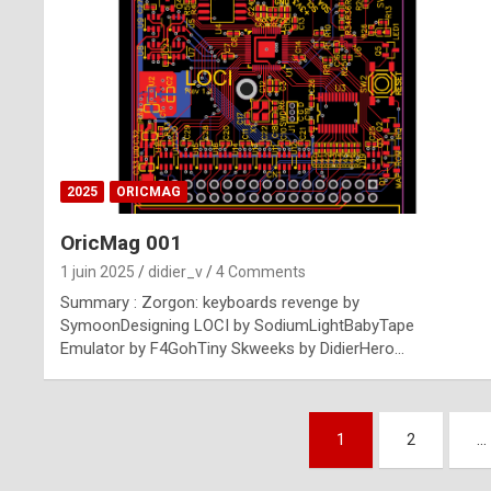
n
u
i
n
e
2025
ORICMAG
R
OricMag 001
o
1 juin 2025
didier_v
4 Comments
l
Summary : Zorgon: keyboards revenge by
e
SymoonDesigning LOCI by SodiumLightBabyTape
Emulator by F4GohTiny Skweeks by DidierHero…
x
r
Pagination
e
1
2
…
des
p