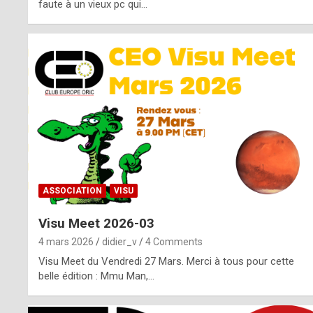
o
faute à un vieux pc qui…
s
p
o
t
,
a
s
ASSOCIATION
VISU
i
Visu Meet 2026-03
d
4 mars 2026
didier_v
4 Comments
e
Visu Meet du Vendredi 27 Mars. Merci à tous pour cette
belle édition : Mmu Man,…
f
r