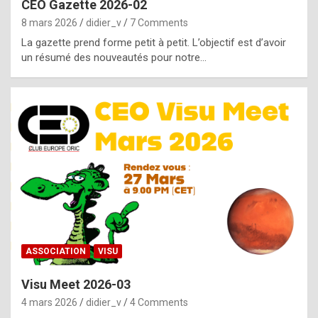
CEO Gazette 2026-02
g
8 mars 2026
didier_v
7 Comments
e
La gazette prend forme petit à petit. L’objectif est d’avoir
n
un résumé des nouveautés pour notre…
u
i
n
e
R
o
l
e
x
ASSOCIATION
VISU
r
Visu Meet 2026-03
e
4 mars 2026
didier_v
4 Comments
p