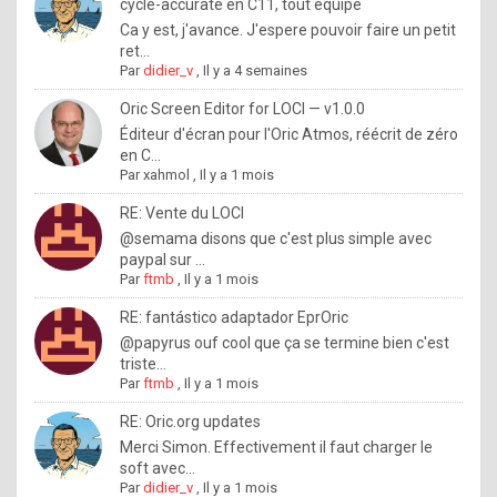
I
cycle-accurate en C11, tout équipé
Ca y est, j'avance. J'espere pouvoir faire un petit
f
ret...
y
Par
didier_v
,
Il y a 4 semaines
o
Oric Screen Editor for LOCI — v1.0.0
u
Éditeur d'écran pour l'Oric Atmos, réécrit de zéro
en C...
w
Par
xahmol
,
Il y a 1 mois
a
RE: Vente du LOCI
n
@semama disons que c'est plus simple avec
paypal sur ...
t
Par
ftmb
,
Il y a 1 mois
t
RE: fantástico adaptador EprOric
o
@papyrus ouf cool que ça se termine bien c'est
k
triste...
Par
ftmb
,
Il y a 1 mois
n
o
RE: Oric.org updates
Merci Simon. Effectivement il faut charger le
w
soft avec...
h
Par
didier_v
,
Il y a 1 mois