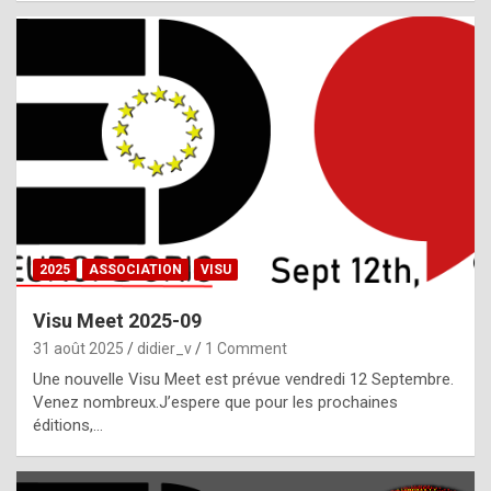
i
a
l
i
s
t
,
i
n
2025
ASSOCIATION
VISU
l
i
Visu Meet 2025-09
g
31 août 2025
didier_v
1 Comment
h
Une nouvelle Visu Meet est prévue vendredi 12 Septembre.
Venez nombreux.J’espere que pour les prochaines
t
éditions,…
o
f