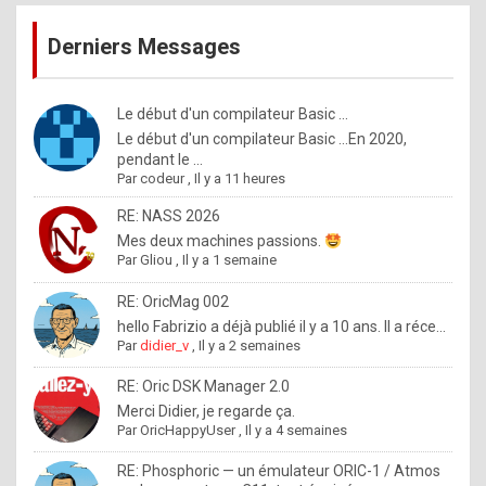
publications
9
Derniers Messages
5
%
m
Le début d'un compilateur Basic ...
Le début d'un compilateur Basic ...En 2020,
a
pendant le ...
d
Par
codeur
,
Il y a 11 heures
e
RE: NASS 2026
b
Mes deux machines passions.
Par
Gliou
,
Il y a 1 semaine
y
R
RE: OricMag 002
hello Fabrizio a déjà publié il y a 10 ans. Il a réce...
o
Par
didier_v
,
Il y a 2 semaines
l
RE: Oric DSK Manager 2.0
e
Merci Didier, je regarde ça.
x
Par
OricHappyUser
,
Il y a 4 semaines
.
RE: Phosphoric — un émulateur ORIC-1 / Atmos