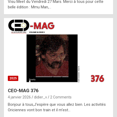
Visu Meet du Vendredi 27 Mars. Merci à tous pour cette
l
belle édition : Mmu Man,…
i
c
a
h
i
s
t
o
r
y
2025
s
CEO-MAG 376
p
4 janvier 2026
didier_v
2 Comments
e
Bonjour à tous,J’espère que vous allez bien. Les activités
c
Oriciennes vont bon train et il m’est…