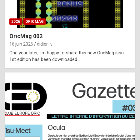
i
ff
2026
ORICMAG
i
c
OricMag 002
u
16 juin 2026
didier_v
l
One year later, i’m happy to share this new OricMag issu.
1st edition has been downloaded…
t
t
o
s
p
o
t
,
a