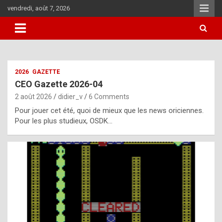
Skip
vendredi, août 7, 2026
to
content
i
2026
GAZETTE
t
CEO Gazette 2026-04
r
2 août 2026
didier_v
6 Comments
e
Pour jouer cet été, quoi de mieux que les news oriciennes.
g
Pour les plus studieux, OSDK…
u
l
a
r
l
y
d