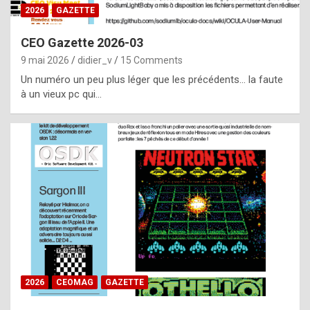
s
2026
GAZETTE
i
CEO Gazette 2026-03
d
9 mai 2026
didier_v
15 Comments
e
Un numéro un peu plus léger que les précédents… la faute
f
à un vieux pc qui…
r
o
m
m
a
y
b
e
b
2026
CEOMAG
GAZETTE
y
a