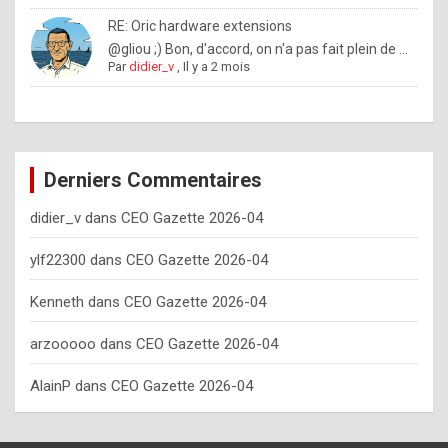
o
RE: Oric hardware extensions
w
@gliou ;) Bon, d'accord, on n'a pas fait plein de ...
Par
didier_v
,
Il y a 2 mois
o
f
t
e
Derniers Commentaires
n
didier_v
dans
CEO Gazette 2026-04
y
o
ylf22300
dans
CEO Gazette 2026-04
u
Kenneth
dans
CEO Gazette 2026-04
s
h
arzooooo
dans
CEO Gazette 2026-04
o
AlainP
dans
CEO Gazette 2026-04
u
l