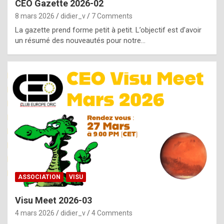
CEO Gazette 2026-02
g
8 mars 2026
didier_v
7 Comments
e
La gazette prend forme petit à petit. L’objectif est d’avoir
n
un résumé des nouveautés pour notre…
u
i
n
e
R
o
l
e
x
ASSOCIATION
VISU
r
Visu Meet 2026-03
e
4 mars 2026
didier_v
4 Comments
p