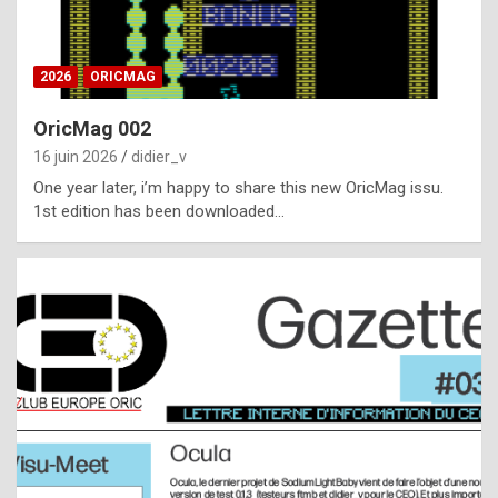
i
ff
2026
ORICMAG
i
c
OricMag 002
u
16 juin 2026
didier_v
l
One year later, i’m happy to share this new OricMag issu.
1st edition has been downloaded…
t
t
o
s
p
o
t
,
a