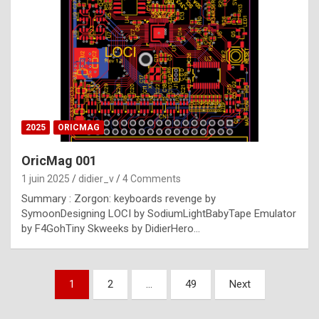
e
s
t
p
h
o
n
2025
ORICMAG
y
OricMag 001
R
1 juin 2025
didier_v
4 Comments
o
Summary : Zorgon: keyboards revenge by
l
SymoonDesigning LOCI by SodiumLightBabyTape Emulator
e
by F4GohTiny Skweeks by DidierHero…
x
a
Pagination
1
2
…
49
Next
r
des
e