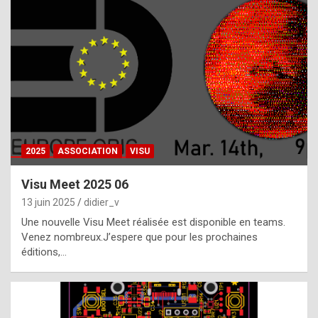
t
h
e
f
a
c
t
2025
ASSOCIATION
VISU
t
h
Visu Meet 2025 06
a
13 juin 2025
didier_v
t
Une nouvelle Visu Meet réalisée est disponible en teams.
t
Venez nombreux.J’espere que pour les prochaines
éditions,…
h
e
b