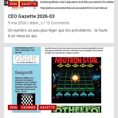
s
2026
GAZETTE
i
CEO Gazette 2026-03
d
9 mai 2026
didier_v
15 Comments
e
Un numéro un peu plus léger que les précédents… la faute
f
à un vieux pc qui…
r
o
m
m
a
y
b
e
b
2026
CEOMAG
GAZETTE
y
a