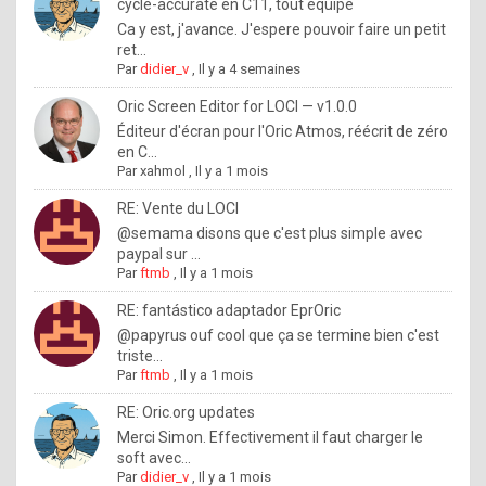
I
cycle-accurate en C11, tout équipé
Ca y est, j'avance. J'espere pouvoir faire un petit
f
ret...
y
Par
didier_v
,
Il y a 4 semaines
o
Oric Screen Editor for LOCI — v1.0.0
u
Éditeur d'écran pour l'Oric Atmos, réécrit de zéro
en C...
w
Par
xahmol
,
Il y a 1 mois
a
RE: Vente du LOCI
n
@semama disons que c'est plus simple avec
paypal sur ...
t
Par
ftmb
,
Il y a 1 mois
t
RE: fantástico adaptador EprOric
o
@papyrus ouf cool que ça se termine bien c'est
k
triste...
Par
ftmb
,
Il y a 1 mois
n
o
RE: Oric.org updates
Merci Simon. Effectivement il faut charger le
w
soft avec...
h
Par
didier_v
,
Il y a 1 mois