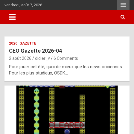
Skip
vendredi, août 7, 2026
to
content
i
2026
GAZETTE
t
CEO Gazette 2026-04
r
2 août 2026
didier_v
6 Comments
e
Pour jouer cet été, quoi de mieux que les news oriciennes.
g
Pour les plus studieux, OSDK…
u
l
a
r
l
y
d