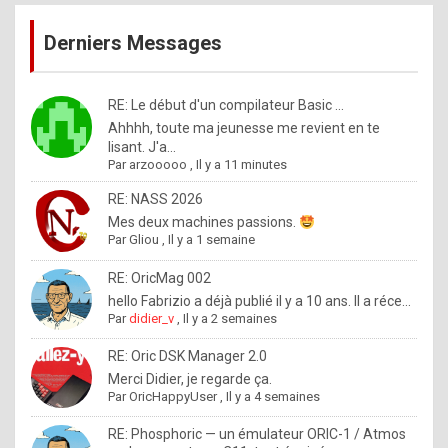
publications
9
Derniers Messages
5
%
m
RE: Le début d'un compilateur Basic ...
Ahhhh, toute ma jeunesse me revient en te
a
lisant. J'a...
d
Par
arzooooo
,
Il y a 11 minutes
e
RE: NASS 2026
b
Mes deux machines passions.
Par
Gliou
,
Il y a 1 semaine
y
R
RE: OricMag 002
hello Fabrizio a déjà publié il y a 10 ans. Il a réce...
o
Par
didier_v
,
Il y a 2 semaines
l
RE: Oric DSK Manager 2.0
e
Merci Didier, je regarde ça.
x
Par
OricHappyUser
,
Il y a 4 semaines
.
RE: Phosphoric — un émulateur ORIC-1 / Atmos