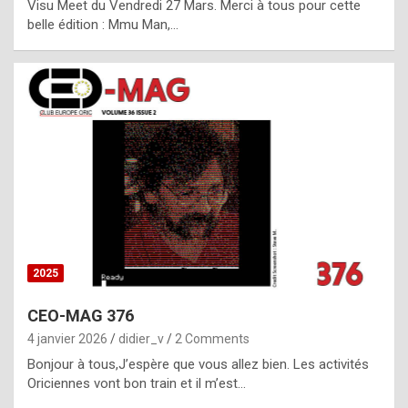
Visu Meet du Vendredi 27 Mars. Merci à tous pour cette
l
belle édition : Mmu Man,…
i
c
a
h
i
s
t
o
r
y
2025
s
CEO-MAG 376
p
4 janvier 2026
didier_v
2 Comments
e
Bonjour à tous,J’espère que vous allez bien. Les activités
c
Oriciennes vont bon train et il m’est…