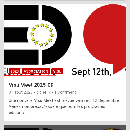
i
a
l
i
s
t
,
i
n
2025
ASSOCIATION
VISU
l
i
Visu Meet 2025-09
g
31 août 2025
didier_v
1 Comment
h
Une nouvelle Visu Meet est prévue vendredi 12 Septembre.
Venez nombreux.J’espere que pour les prochaines
t
éditions,…
o
f