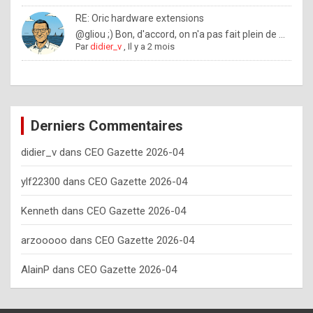
o
RE: Oric hardware extensions
w
@gliou ;) Bon, d'accord, on n'a pas fait plein de ...
Par
didier_v
,
Il y a 2 mois
o
f
t
e
Derniers Commentaires
n
didier_v
dans
CEO Gazette 2026-04
y
o
ylf22300
dans
CEO Gazette 2026-04
u
Kenneth
dans
CEO Gazette 2026-04
s
h
arzooooo
dans
CEO Gazette 2026-04
o
AlainP
dans
CEO Gazette 2026-04
u
l