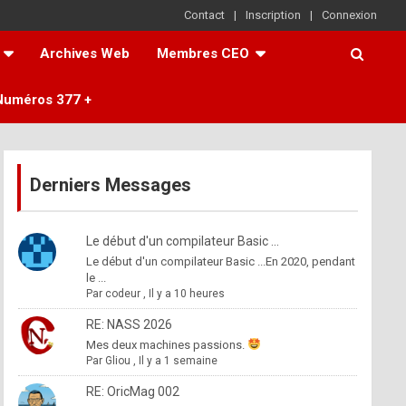
Contact
Inscription
Connexion
Archives Web
Membres CEO
Numéros 377 +
Derniers Messages
Le début d'un compilateur Basic ...
Le début d'un compilateur Basic ...En 2020, pendant
le ...
Par
codeur
,
Il y a 10 heures
RE: NASS 2026
Mes deux machines passions.
Par
Gliou
,
Il y a 1 semaine
RE: OricMag 002