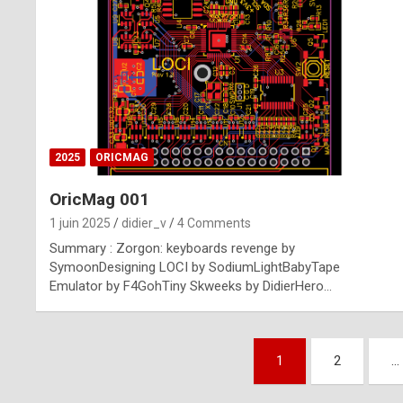
n
u
i
n
e
2025
ORICMAG
R
OricMag 001
o
1 juin 2025
didier_v
4 Comments
l
Summary : Zorgon: keyboards revenge by
e
SymoonDesigning LOCI by SodiumLightBabyTape
Emulator by F4GohTiny Skweeks by DidierHero…
x
r
Pagination
e
1
2
…
des
p