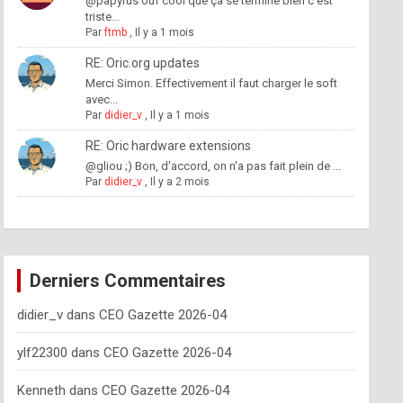
@papyrus ouf cool que ça se termine bien c'est
triste...
Par
ftmb
,
Il y a 1 mois
RE: Oric.org updates
Merci Simon. Effectivement il faut charger le soft
avec...
Par
didier_v
,
Il y a 1 mois
RE: Oric hardware extensions
@gliou ;) Bon, d'accord, on n'a pas fait plein de ...
Par
didier_v
,
Il y a 2 mois
Derniers Commentaires
didier_v
dans
CEO Gazette 2026-04
ylf22300
dans
CEO Gazette 2026-04
Kenneth
dans
CEO Gazette 2026-04