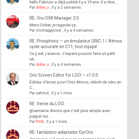
hello Fabrizio a déjà publié il y a 10 ans. Il a réce...
Par
didier_v
,
Il y a 2 semaines
RE: Oric DSK Manager 2.0
Merci Didier, je regarde ça.
Par
OricHappyUser
,
Il y a 4 semaines
RE: Phosphoric — un émulateur ORIC-1 / Atmos
cycle-accurate en C11, tout équipé
Ca y est, j'avance. J'espere pouvoir faire un petit
ret...
Par
didier_v
,
Il y a 4 semaines
Oric Screen Editor for LOCI — v1.0.0
Éditeur d'écran pour l'Oric Atmos, réécrit de zéro en
C...
Par
xahmol
,
Il y a 1 mois
RE: Vente du LOCI
@semama disons que c'est plus simple avec
paypal sur ...
Par
ftmb
,
Il y a 1 mois
RE: fantástico adaptador EprOric