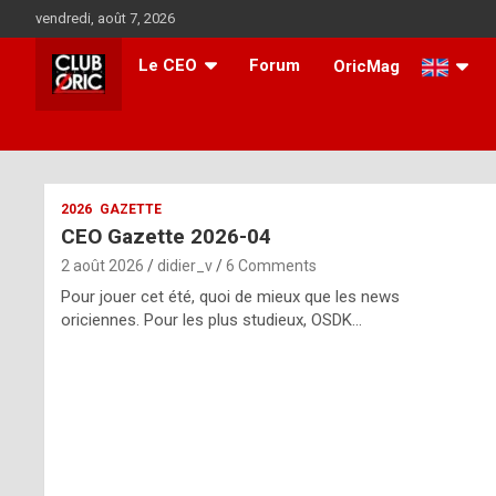
Skip
vendredi, août 7, 2026
to
content
Le CEO
Forum
OricMag
i
2026
GAZETTE
CEO Gazette 2026-04
t
2 août 2026
didier_v
6 Comments
r
Pour jouer cet été, quoi de mieux que les news
e
oriciennes. Pour les plus studieux, OSDK…
g
u
l
a