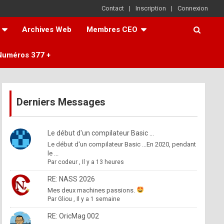
Contact
Inscription
Connexion
Archives Web
Membres CEO
Numéros 377 +
Derniers Messages
Le début d'un compilateur Basic ...
Le début d'un compilateur Basic ...En 2020, pendant
le ...
Par
codeur
,
Il y a 13 heures
RE: NASS 2026
Mes deux machines passions.
Par
Gliou
,
Il y a 1 semaine
RE: OricMag 002