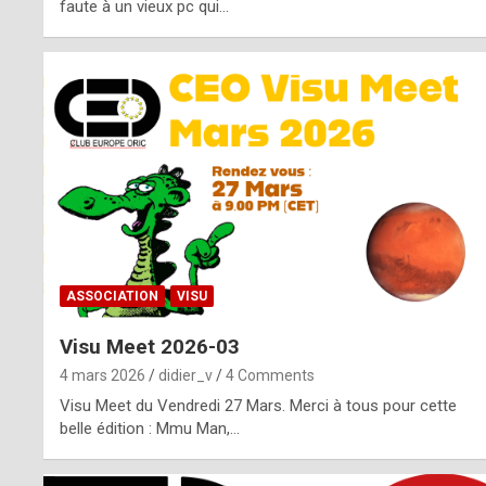
o
faute à un vieux pc qui…
s
p
o
t
,
a
s
ASSOCIATION
VISU
i
Visu Meet 2026-03
d
4 mars 2026
didier_v
4 Comments
e
Visu Meet du Vendredi 27 Mars. Merci à tous pour cette
belle édition : Mmu Man,…
f
r