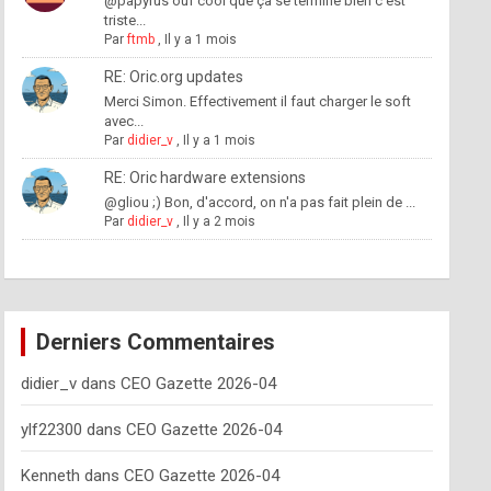
@papyrus ouf cool que ça se termine bien c'est
triste...
Par
ftmb
,
Il y a 1 mois
RE: Oric.org updates
Merci Simon. Effectivement il faut charger le soft
avec...
Par
didier_v
,
Il y a 1 mois
RE: Oric hardware extensions
@gliou ;) Bon, d'accord, on n'a pas fait plein de ...
Par
didier_v
,
Il y a 2 mois
Derniers Commentaires
didier_v
dans
CEO Gazette 2026-04
ylf22300
dans
CEO Gazette 2026-04
Kenneth
dans
CEO Gazette 2026-04