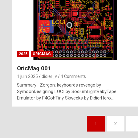
n
u
i
n
e
2025
ORICMAG
R
OricMag 001
o
1 juin 2025
didier_v
4 Comments
l
Summary : Zorgon: keyboards revenge by
e
SymoonDesigning LOCI by SodiumLightBabyTape
Emulator by F4GohTiny Skweeks by DidierHero…
x
r
Pagination
e
1
2
…
des
p