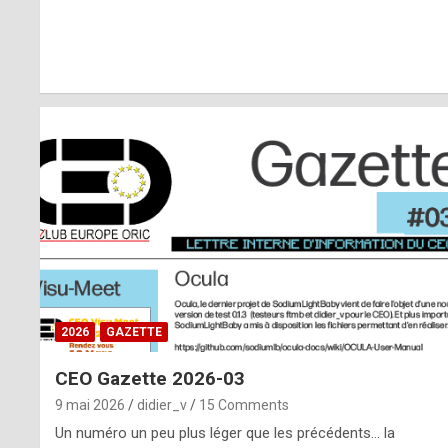
r
l
y
d
i
ff
i
c
u
2026
GAZETTE
l
CEO Gazette 2026-03
t
9 mai 2026
didier_v
15 Comments
t
Un numéro un peu plus léger que les précédents… la