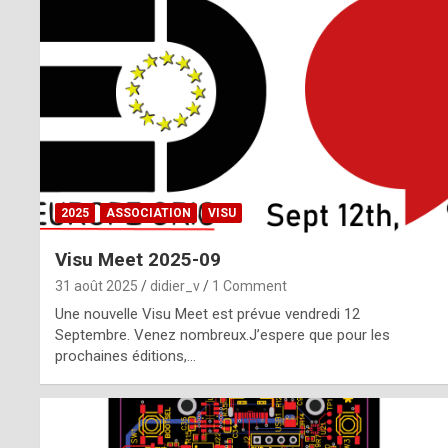
o
m
m
a
y
b
2025
ASSOCIATION
VISU
e
Visu Meet 2025-09
b
31 août 2025
didier_v
1 Comment
y
Une nouvelle Visu Meet est prévue vendredi 12
Septembre. Venez nombreux.J’espere que pour les
a
prochaines éditions,…
g
e