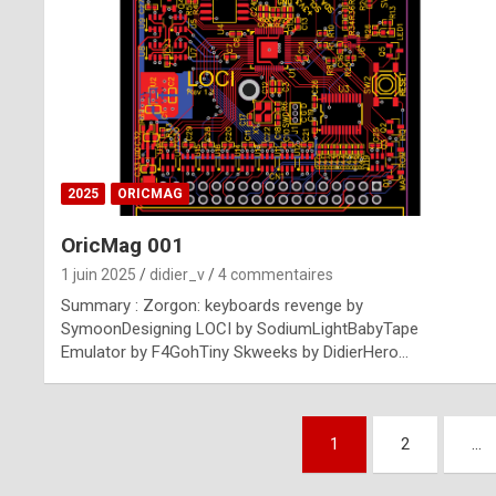
n
u
i
n
e
2025
ORICMAG
R
OricMag 001
o
1 juin 2025
didier_v
4 commentaires
l
Summary : Zorgon: keyboards revenge by
e
SymoonDesigning LOCI by SodiumLightBabyTape
Emulator by F4GohTiny Skweeks by DidierHero…
x
r
Pagination
e
1
2
…
des
p