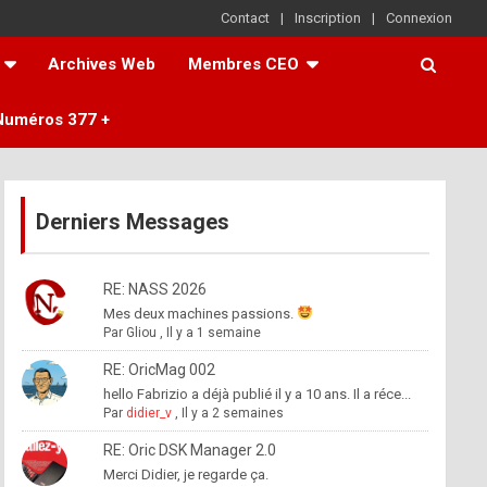
Contact
Inscription
Connexion
Archives Web
Membres CEO
Numéros 377 +
Derniers Messages
RE: NASS 2026
Mes deux machines passions.
Par
Gliou
,
Il y a 1 semaine
RE: OricMag 002
hello Fabrizio a déjà publié il y a 10 ans. Il a réce...
Par
didier_v
,
Il y a 2 semaines
RE: Oric DSK Manager 2.0
Merci Didier, je regarde ça.