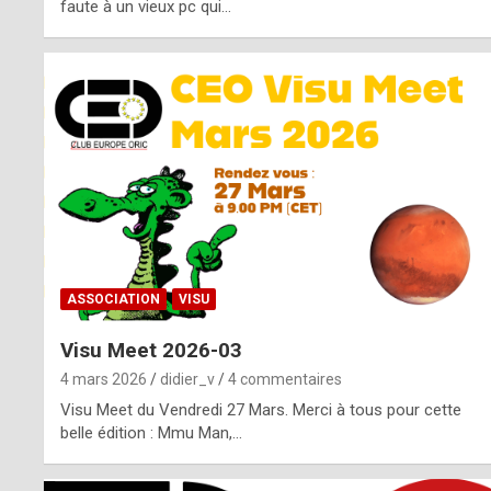
o
faute à un vieux pc qui…
s
p
o
t
,
a
s
ASSOCIATION
VISU
i
Visu Meet 2026-03
d
4 mars 2026
didier_v
4 commentaires
e
Visu Meet du Vendredi 27 Mars. Merci à tous pour cette
belle édition : Mmu Man,…
f
r