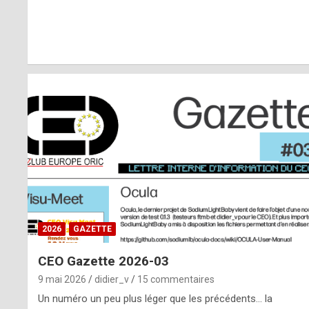
r
l
y
d
i
ff
i
c
u
2026
GAZETTE
l
CEO Gazette 2026-03
t
9 mai 2026
didier_v
15 commentaires
t
Un numéro un peu plus léger que les précédents… la