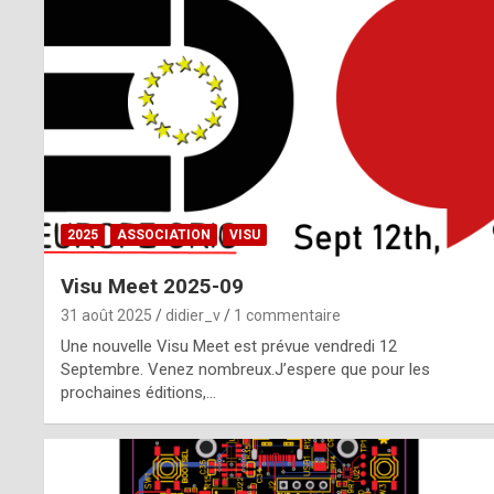
o
m
m
a
y
b
2025
ASSOCIATION
VISU
e
Visu Meet 2025-09
b
31 août 2025
didier_v
1 commentaire
y
Une nouvelle Visu Meet est prévue vendredi 12
Septembre. Venez nombreux.J’espere que pour les
a
prochaines éditions,…
g
e