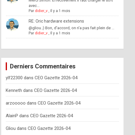
Merci Simon. Effectivement il faut charger le soft
avec...
Par
didier_v
,
Il y a 1 mois
RE: Oric hardware extensions
@gliou ;) Bon, d'accord, on n'a pas fait plein de ...
Par
didier_v
,
Il y a 1 mois
Derniers Commentaires
ylf22300
dans
CEO Gazette 2026-04
Kenneth
dans
CEO Gazette 2026-04
arzooooo
dans
CEO Gazette 2026-04
AlainP
dans
CEO Gazette 2026-04
Gliou
dans
CEO Gazette 2026-04