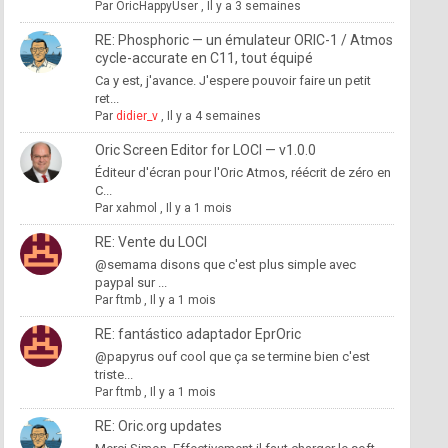
Par
OricHappyUser
,
Il y a 3 semaines
RE: Phosphoric — un émulateur ORIC-1 / Atmos
cycle-accurate en C11, tout équipé
Ca y est, j'avance. J'espere pouvoir faire un petit
ret...
Par
didier_v
,
Il y a 4 semaines
Oric Screen Editor for LOCI — v1.0.0
Éditeur d'écran pour l'Oric Atmos, réécrit de zéro en
C...
Par
xahmol
,
Il y a 1 mois
RE: Vente du LOCI
@semama disons que c'est plus simple avec
paypal sur ...
Par
ftmb
,
Il y a 1 mois
RE: fantástico adaptador EprOric
@papyrus ouf cool que ça se termine bien c'est
triste...
Par
ftmb
,
Il y a 1 mois
RE: Oric.org updates