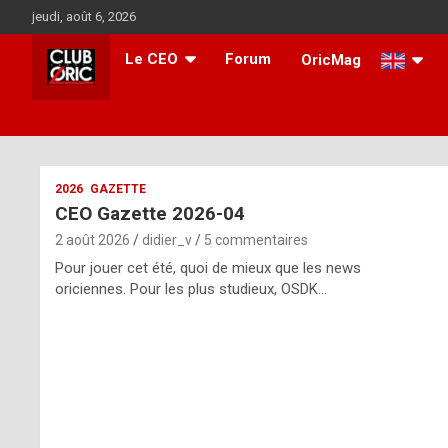
Aller
jeudi, août 6, 2026
au
contenu
Le CEO
Forum
OricMag
i
2026
GAZETTE
CEO Gazette 2026-04
t
2 août 2026
didier_v
5 commentaires
r
Pour jouer cet été, quoi de mieux que les news
e
oriciennes. Pour les plus studieux, OSDK…
g
u
l
a