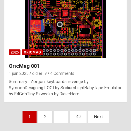
e
s
t
p
h
o
n
2025
ORICMAG
y
OricMag 001
R
1 juin 2025
didier_v
4 Comments
o
Summary : Zorgon: keyboards revenge by
l
SymoonDesigning LOCI by SodiumLightBabyTape Emulator
e
by F4GohTiny Skweeks by DidierHero…
x
a
Pagination
1
2
…
49
Next
r
des
e