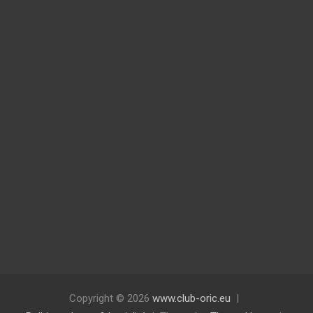
d
o
p
t
i
m
a
l
l
y
b
e
w
i
n
Copyright © 2026
www.club-oric.eu
d