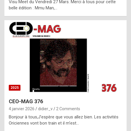
Visu Meet du Vendredi 27 Mars. Merci à tous pour cette
l
belle édition : Mmu Man,…
i
c
a
h
i
s
t
o
r
y
2025
s
CEO-MAG 376
p
4 janvier 2026
didier_v
2 Comments
e
Bonjour à tous,J’espère que vous allez bien. Les activités
c
Oriciennes vont bon train et il m’est…