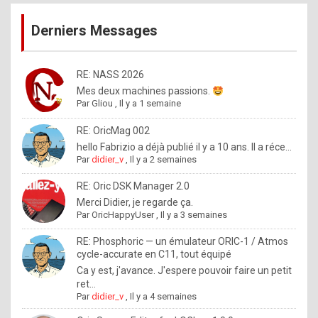
publications
9
Derniers Messages
5
%
m
RE: NASS 2026
Mes deux machines passions.
a
Par
Gliou
,
Il y a 1 semaine
d
RE: OricMag 002
e
hello Fabrizio a déjà publié il y a 10 ans. Il a réce...
b
Par
didier_v
,
Il y a 2 semaines
y
RE: Oric DSK Manager 2.0
R
Merci Didier, je regarde ça.
Par
OricHappyUser
,
Il y a 3 semaines
o
l
RE: Phosphoric — un émulateur ORIC-1 / Atmos
cycle-accurate en C11, tout équipé
e
Ca y est, j'avance. J'espere pouvoir faire un petit
x
ret...
Par
didier_v
,
Il y a 4 semaines
.