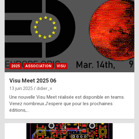
t
h
e
f
a
c
t
2025
ASSOCIATION
VISU
t
h
Visu Meet 2025 06
a
13 juin 2025
didier_v
t
Une nouvelle Visu Meet réalisée est disponible en teams.
t
Venez nombreux.J’espere que pour les prochaines
éditions,…
h
e
b