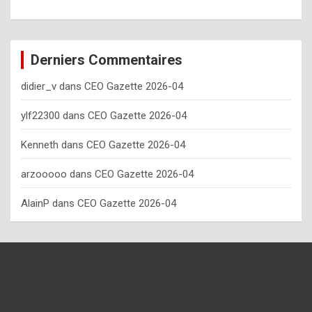
o
w
o
Derniers Commentaires
f
didier_v
dans
CEO Gazette 2026-04
t
e
ylf22300
dans
CEO Gazette 2026-04
n
Kenneth
dans
CEO Gazette 2026-04
y
arzooooo
dans
CEO Gazette 2026-04
o
u
AlainP
dans
CEO Gazette 2026-04
s
h
o
u
l