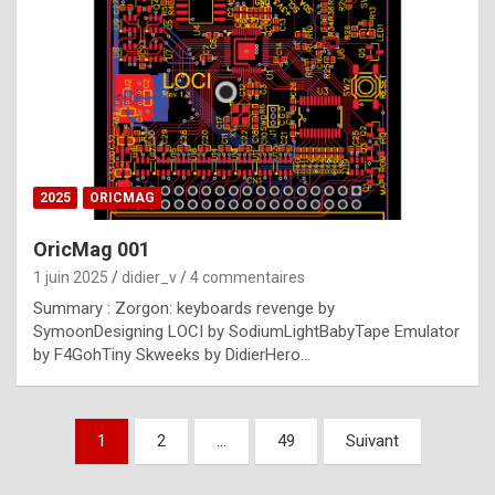
e
s
t
p
h
o
n
2025
ORICMAG
y
OricMag 001
R
1 juin 2025
didier_v
4 commentaires
o
Summary : Zorgon: keyboards revenge by
l
SymoonDesigning LOCI by SodiumLightBabyTape Emulator
e
by F4GohTiny Skweeks by DidierHero…
x
a
Pagination
1
2
…
49
Suivant
r
des
e