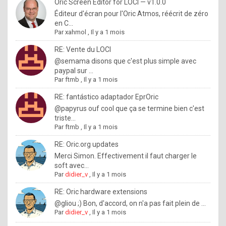
I
Oric Screen Editor for LOCI — v1.0.0
Éditeur d'écran pour l'Oric Atmos, réécrit de zéro
f
en C...
y
Par
xahmol
,
Il y a 1 mois
o
RE: Vente du LOCI
u
@semama disons que c'est plus simple avec
paypal sur ...
w
Par
ftmb
,
Il y a 1 mois
a
RE: fantástico adaptador EprOric
n
@papyrus ouf cool que ça se termine bien c'est
triste...
t
Par
ftmb
,
Il y a 1 mois
t
RE: Oric.org updates
o
Merci Simon. Effectivement il faut charger le
k
soft avec...
Par
didier_v
,
Il y a 1 mois
n
o
RE: Oric hardware extensions
@gliou ;) Bon, d'accord, on n'a pas fait plein de ...
w
Par
didier_v
,
Il y a 1 mois
h