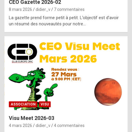
CEO Gazette 2026-02
g
8 mars 2026
didier_v
7 commentaires
e
La gazette prend forme petit à petit. L’objectif est d’avoir
n
un résumé des nouveautés pour notre…
u
i
n
e
R
o
l
e
x
ASSOCIATION
VISU
r
Visu Meet 2026-03
e
4 mars 2026
didier_v
4 commentaires
p