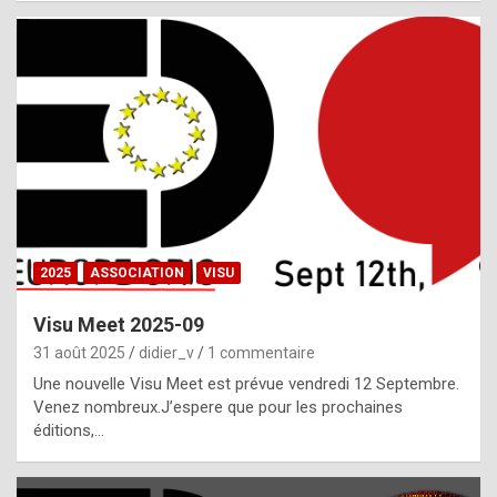
i
a
l
i
s
t
,
i
n
2025
ASSOCIATION
VISU
l
i
Visu Meet 2025-09
g
31 août 2025
didier_v
1 commentaire
h
Une nouvelle Visu Meet est prévue vendredi 12 Septembre.
Venez nombreux.J’espere que pour les prochaines
t
éditions,…
o
f