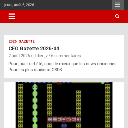
Aller
jeudi, août 6, 2026
au
contenu
i
2026
GAZETTE
t
CEO Gazette 2026-04
r
2 août 2026
didier_v
6 commentaires
e
Pour jouer cet été, quoi de mieux que les news oriciennes.
g
Pour les plus studieux, OSDK…
u
l
a
r
l
y
d