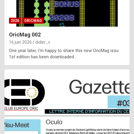
i
ff
2026
ORICMAG
i
c
OricMag 002
u
16 juin 2026
didier_v
l
One year later, i’m happy to share this new OricMag issu.
1st edition has been downloaded…
t
t
o
s
p
o
t
,
a