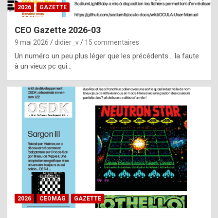
s
2026
GAZETTE
i
CEO Gazette 2026-03
d
9 mai 2026
didier_v
15 commentaires
e
Un numéro un peu plus léger que les précédents… la faute
f
à un vieux pc qui…
r
o
m
m
a
y
b
e
b
2026
CEOMAG
GAZETTE
y
a