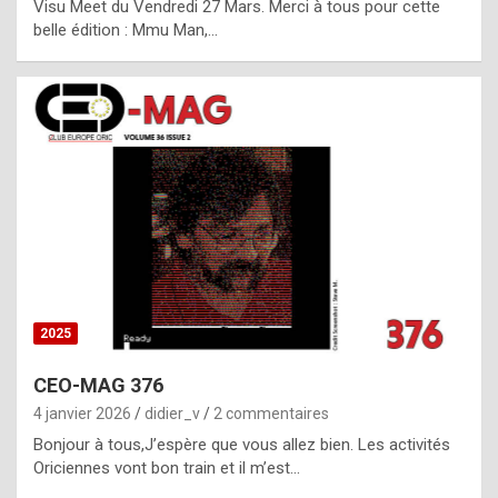
Visu Meet du Vendredi 27 Mars. Merci à tous pour cette
l
belle édition : Mmu Man,…
i
c
a
h
i
s
t
o
r
y
2025
s
CEO-MAG 376
p
4 janvier 2026
didier_v
2 commentaires
e
Bonjour à tous,J’espère que vous allez bien. Les activités
c
Oriciennes vont bon train et il m’est…