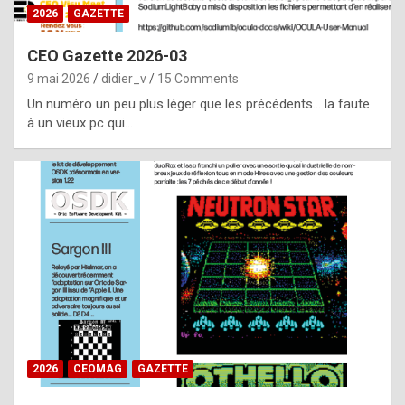
s
2026
GAZETTE
i
CEO Gazette 2026-03
d
9 mai 2026
didier_v
15 Comments
e
Un numéro un peu plus léger que les précédents… la faute
f
à un vieux pc qui…
r
o
m
m
a
y
b
e
b
2026
CEOMAG
GAZETTE
y
a