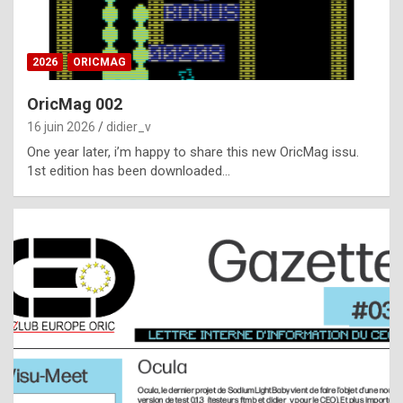
i
ff
2026
ORICMAG
i
c
OricMag 002
u
16 juin 2026
didier_v
l
One year later, i’m happy to share this new OricMag issu.
1st edition has been downloaded…
t
t
o
s
p
o
t
,
a