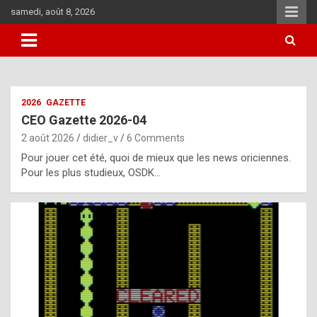
Skip
samedi, août 8, 2026
to
content
i
2026
GAZETTE
t
CEO Gazette 2026-04
r
2 août 2026
didier_v
6 Comments
e
Pour jouer cet été, quoi de mieux que les news oriciennes.
g
Pour les plus studieux, OSDK…
u
l
a
r
l
y
d