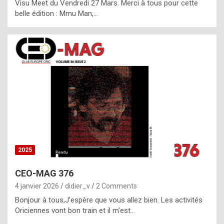
Visu Meet du Vendredi 27 Mars. Merci à tous pour cette
l
belle édition : Mmu Man,…
i
c
a
h
i
s
t
o
r
y
2025
s
CEO-MAG 376
p
4 janvier 2026
didier_v
2 Comments
e
Bonjour à tous,J’espère que vous allez bien. Les activités
c
Oriciennes vont bon train et il m’est…