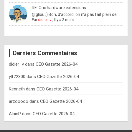
o
RE: Oric hardware extensions
w
@gliou ;) Bon, d'accord, on n'a pas fait plein de ...
Par
didier_v
,
Il y a 2 mois
o
f
t
e
Derniers Commentaires
n
didier_v
dans
CEO Gazette 2026-04
y
o
ylf22300
dans
CEO Gazette 2026-04
u
Kenneth
dans
CEO Gazette 2026-04
s
h
arzooooo
dans
CEO Gazette 2026-04
o
AlainP
dans
CEO Gazette 2026-04
u
l