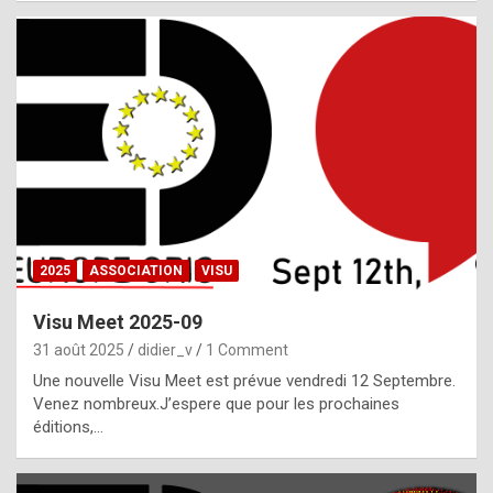
i
a
l
i
s
t
,
i
n
2025
ASSOCIATION
VISU
l
i
Visu Meet 2025-09
g
31 août 2025
didier_v
1 Comment
h
Une nouvelle Visu Meet est prévue vendredi 12 Septembre.
Venez nombreux.J’espere que pour les prochaines
t
éditions,…
o
f