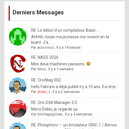
publications
9
Derniers Messages
5
%
m
RE: Le début d'un compilateur Basic ...
Ahhhh, toute ma jeunesse me revient en te
a
lisant. J'a...
d
Par
arzooooo
,
Il y a 14 heures
e
RE: NASS 2026
b
Mes deux machines passions.
Par
Gliou
,
Il y a 1 semaine
y
R
RE: OricMag 002
hello Fabrizio a déjà publié il y a 10 ans. Il a réce...
o
Par
didier_v
,
Il y a 2 semaines
l
RE: Oric DSK Manager 2.0
e
Merci Didier, je regarde ça.
x
Par
OricHappyUser
,
Il y a 4 semaines
.
RE: Phosphoric — un émulateur ORIC-1 / Atmos