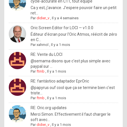
I
cycle-accurate en C11, tout équipé
Ca y est, j'avance. J'espere pouvoir faire un petit
f
ret...
y
Par
didier_v
,
Il y a 4 semaines
o
Oric Screen Editor for LOCI — v1.0.0
u
Éditeur d'écran pour l'Oric Atmos, réécrit de zéro
en C...
w
Par
xahmol
,
Il y a 1 mois
a
RE: Vente du LOCI
n
@semama disons que c'est plus simple avec
paypal sur ...
t
Par
ftmb
,
Il y a 1 mois
t
RE: fantástico adaptador EprOric
o
@papyrus ouf cool que ça se termine bien c'est
k
triste...
Par
ftmb
,
Il y a 1 mois
n
o
RE: Oric.org updates
Merci Simon. Effectivement il faut charger le
w
soft avec...
h
Par
didier_v
,
Il y a 1 mois