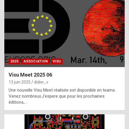
t
h
e
f
a
c
t
2025
ASSOCIATION
VISU
t
h
Visu Meet 2025 06
a
13 juin 2025
didier_v
t
Une nouvelle Visu Meet réalisée est disponible en teams.
t
Venez nombreux.J’espere que pour les prochaines
éditions,…
h
e
b