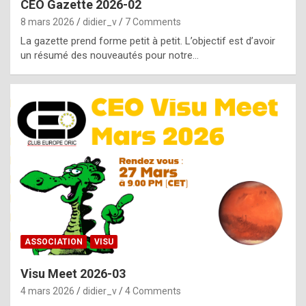
CEO Gazette 2026-02
g
8 mars 2026
didier_v
7 Comments
e
La gazette prend forme petit à petit. L’objectif est d’avoir
n
un résumé des nouveautés pour notre…
u
i
n
e
R
o
l
e
x
ASSOCIATION
VISU
r
Visu Meet 2026-03
e
4 mars 2026
didier_v
4 Comments
p