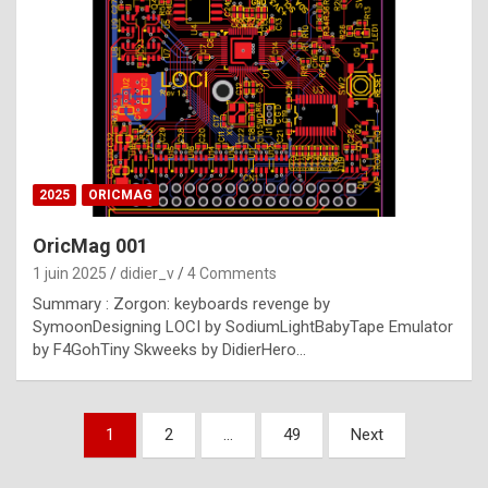
e
s
t
p
h
o
n
2025
ORICMAG
y
OricMag 001
R
1 juin 2025
didier_v
4 Comments
o
Summary : Zorgon: keyboards revenge by
l
SymoonDesigning LOCI by SodiumLightBabyTape Emulator
e
by F4GohTiny Skweeks by DidierHero…
x
a
Pagination
1
2
…
49
Next
r
des
e