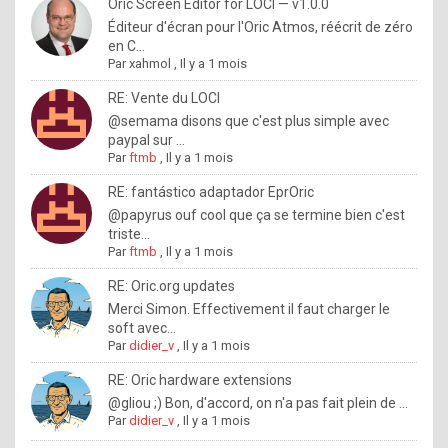
I
Oric Screen Editor for LOCI — v1.0.0
Éditeur d'écran pour l'Oric Atmos, réécrit de zéro
f
en C...
y
Par
xahmol
,
Il y a 1 mois
o
RE: Vente du LOCI
u
@semama disons que c'est plus simple avec
paypal sur ...
w
Par
ftmb
,
Il y a 1 mois
a
RE: fantástico adaptador EprOric
n
@papyrus ouf cool que ça se termine bien c'est
triste...
t
Par
ftmb
,
Il y a 1 mois
t
RE: Oric.org updates
o
Merci Simon. Effectivement il faut charger le
k
soft avec...
Par
didier_v
,
Il y a 1 mois
n
o
RE: Oric hardware extensions
@gliou ;) Bon, d'accord, on n'a pas fait plein de ...
w
Par
didier_v
,
Il y a 1 mois
h