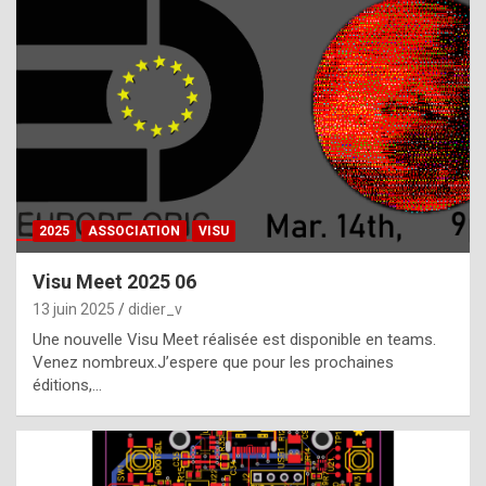
t
h
e
f
a
c
t
2025
ASSOCIATION
VISU
t
h
Visu Meet 2025 06
a
13 juin 2025
didier_v
t
Une nouvelle Visu Meet réalisée est disponible en teams.
t
Venez nombreux.J’espere que pour les prochaines
éditions,…
h
e
b