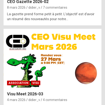
CEO Gazette 2026-02
g
8 mars 2026
didier_v
7 commentaires
e
La gazette prend forme petit à petit. L’objectif est d’avoir
n
un résumé des nouveautés pour notre…
u
i
n
e
R
o
l
e
x
ASSOCIATION
VISU
r
Visu Meet 2026-03
e
4 mars 2026
didier_v
4 commentaires
p