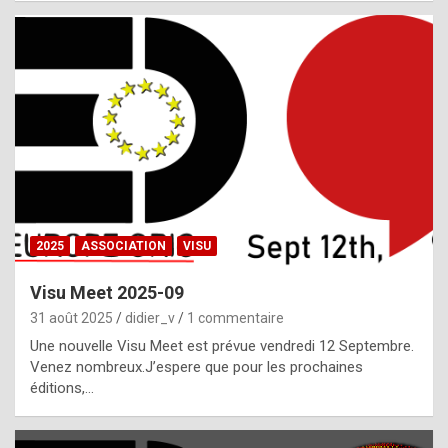
i
a
l
i
s
t
,
i
n
2025
ASSOCIATION
VISU
l
i
Visu Meet 2025-09
g
31 août 2025
didier_v
1 commentaire
h
Une nouvelle Visu Meet est prévue vendredi 12 Septembre.
Venez nombreux.J’espere que pour les prochaines
t
éditions,…
o
f