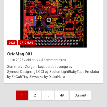
e
s
t
p
h
o
n
2025
ORICMAG
y
OricMag 001
R
1 juin 2025
didier_v
4 commentaires
o
Summary : Zorgon: keyboards revenge by
l
SymoonDesigning LOCI by SodiumLightBabyTape Emulator
e
by F4GohTiny Skweeks by DidierHero…
x
a
Pagination
1
2
…
49
Suivant
r
des
e