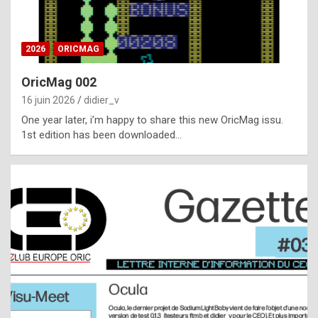
i
ff
2026
ORICMAG
i
c
OricMag 002
u
16 juin 2026
didier_v
l
One year later, i’m happy to share this new OricMag issu.
1st edition has been downloaded…
t
t
o
s
p
o
t
,
a