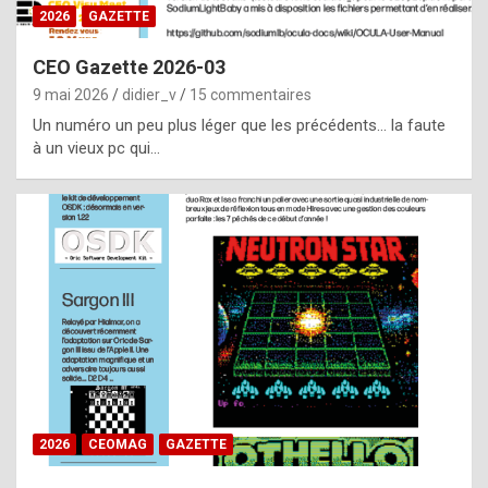
s
2026
GAZETTE
i
CEO Gazette 2026-03
d
9 mai 2026
didier_v
15 commentaires
e
Un numéro un peu plus léger que les précédents… la faute
f
à un vieux pc qui…
r
o
m
m
a
y
b
e
b
2026
CEOMAG
GAZETTE
y
a