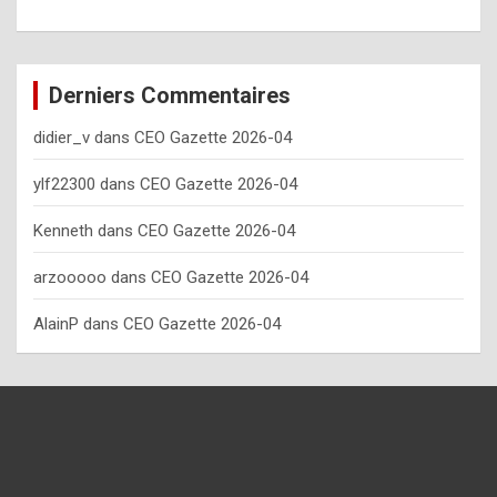
o
w
o
Derniers Commentaires
f
didier_v
dans
CEO Gazette 2026-04
t
e
ylf22300
dans
CEO Gazette 2026-04
n
Kenneth
dans
CEO Gazette 2026-04
y
arzooooo
dans
CEO Gazette 2026-04
o
u
AlainP
dans
CEO Gazette 2026-04
s
h
o
u
l