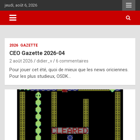
Aller
jeudi, août 6, 2026
au
contenu
i
2026
GAZETTE
t
CEO Gazette 2026-04
r
2 août 2026
didier_v
6 commentaires
e
Pour jouer cet été, quoi de mieux que les news oriciennes.
g
Pour les plus studieux, OSDK…
u
l
a
r
l
y
d