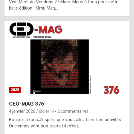
Visu Meet du Vendredi 27 Mars. Merci à tous pour cette
l
belle édition : Mmu Man,…
i
c
a
h
i
s
t
o
r
y
2025
s
CEO-MAG 376
p
4 janvier 2026
didier_v
2 commentaires
e
Bonjour à tous,J’espère que vous allez bien. Les activités
c
Oriciennes vont bon train et il m’est…