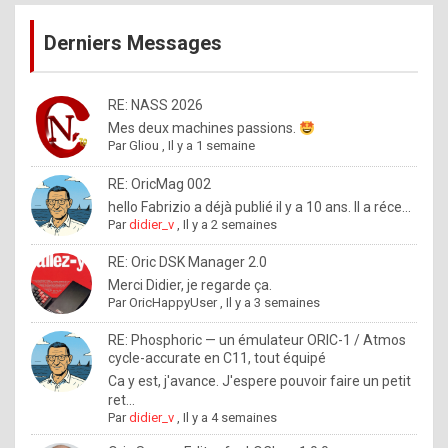
publications
9
Derniers Messages
5
%
m
RE: NASS 2026
Mes deux machines passions.
a
Par
Gliou
,
Il y a 1 semaine
d
RE: OricMag 002
e
hello Fabrizio a déjà publié il y a 10 ans. Il a réce...
b
Par
didier_v
,
Il y a 2 semaines
y
RE: Oric DSK Manager 2.0
R
Merci Didier, je regarde ça.
Par
OricHappyUser
,
Il y a 3 semaines
o
l
RE: Phosphoric — un émulateur ORIC-1 / Atmos
cycle-accurate en C11, tout équipé
e
Ca y est, j'avance. J'espere pouvoir faire un petit
x
ret...
Par
didier_v
,
Il y a 4 semaines
.