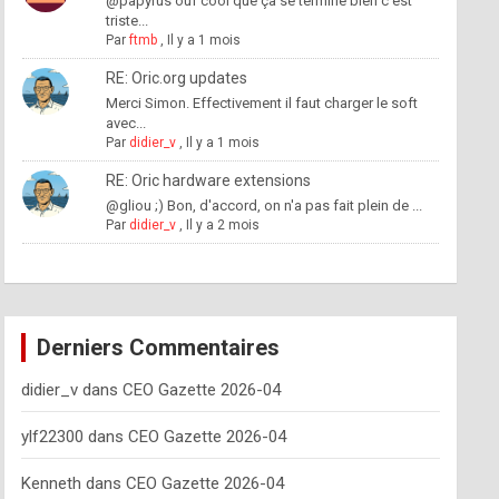
@papyrus ouf cool que ça se termine bien c'est
triste...
Par
ftmb
,
Il y a 1 mois
RE: Oric.org updates
Merci Simon. Effectivement il faut charger le soft
avec...
Par
didier_v
,
Il y a 1 mois
RE: Oric hardware extensions
@gliou ;) Bon, d'accord, on n'a pas fait plein de ...
Par
didier_v
,
Il y a 2 mois
Derniers Commentaires
didier_v
dans
CEO Gazette 2026-04
ylf22300
dans
CEO Gazette 2026-04
Kenneth
dans
CEO Gazette 2026-04