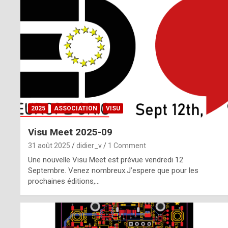
o
m
m
a
y
b
2025
ASSOCIATION
VISU
e
Visu Meet 2025-09
b
31 août 2025
didier_v
1 Comment
y
Une nouvelle Visu Meet est prévue vendredi 12
Septembre. Venez nombreux.J’espere que pour les
a
prochaines éditions,…
g
e