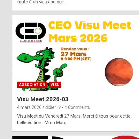
o
faute à un vieux pc qui…
s
p
o
t
,
a
s
ASSOCIATION
VISU
i
Visu Meet 2026-03
d
4 mars 2026
didier_v
4 Comments
e
Visu Meet du Vendredi 27 Mars. Merci à tous pour cette
belle édition : Mmu Man,…
f
r