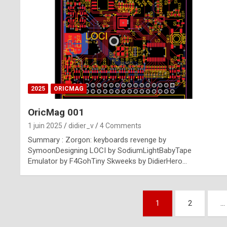
n
u
i
n
e
2025
ORICMAG
R
OricMag 001
o
1 juin 2025
didier_v
4 Comments
l
Summary : Zorgon: keyboards revenge by
e
SymoonDesigning LOCI by SodiumLightBabyTape
Emulator by F4GohTiny Skweeks by DidierHero…
x
r
Pagination
e
1
2
…
des
p