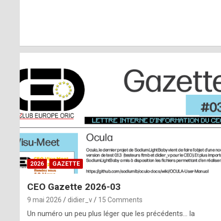
r
l
y
d
i
ff
i
c
u
2026
GAZETTE
l
CEO Gazette 2026-03
t
9 mai 2026
didier_v
15 Comments
t
Un numéro un peu plus léger que les précédents… la