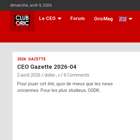
Skip
dimanche, août 9, 2026
to
content
Le CEO
Forum
OricMag
i
2026
GAZETTE
CEO Gazette 2026-04
t
2 août 2026
didier_v
6 Comments
r
Pour jouer cet été, quoi de mieux que les news
e
oriciennes. Pour les plus studieux, OSDK…
g
u
l
a