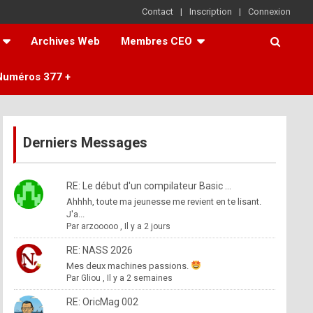
Contact
Inscription
Connexion
Archives Web
Membres CEO
Numéros 377 +
Derniers Messages
RE: Le début d'un compilateur Basic ...
Ahhhh, toute ma jeunesse me revient en te lisant.
J'a...
Par
arzooooo
,
Il y a 2 jours
RE: NASS 2026
Mes deux machines passions.
Par
Gliou
,
Il y a 2 semaines
RE: OricMag 002