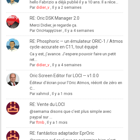
hello Fabrizio a déjà publié il y a 10 ans. Il a réce...
Par
didier_v
,
Il y a 2 semaines
RE: Oric DSK Manager 2.0
Merci Didier, je regarde ça.
Par
OricHappyUser
,
Il y a 4 semaines
RE: Phosphoric — un émulateur ORIC-1 / Atmos
cycle-accurate en C11, tout équipé
Ca y est, j'avance. J'espere pouvoir faire un petit
ret...
Par
didier_v
,
Il y a 4 semaines
Oric Screen Editor for LOCI — v1.0.0
Éditeur d'écran pour l'Oric Atmos, réécrit de zéro en
C...
Par
xahmol
,
Il y a 1 mois
RE: Vente du LOCI
@semama disons que c'est plus simple avec
paypal sur ...
Par
ftmb
,
Il y a 1 mois
RE: fantástico adaptador EprOric