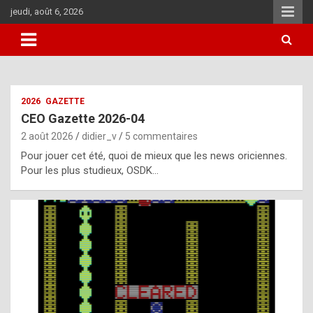
Aller
jeudi, août 6, 2026
au
contenu
i
2026
GAZETTE
t
CEO Gazette 2026-04
r
2 août 2026
didier_v
5 commentaires
e
Pour jouer cet été, quoi de mieux que les news oriciennes.
g
Pour les plus studieux, OSDK…
u
l
a
r
l
y
d