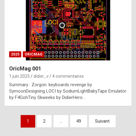
e
s
t
p
h
o
n
2025
ORICMAG
y
OricMag 001
R
1 juin 2025
didier_v
4 commentaires
o
Summary : Zorgon: keyboards revenge by
l
SymoonDesigning LOCI by SodiumLightBabyTape Emulator
e
by F4GohTiny Skweeks by DidierHero…
x
a
Pagination
1
2
…
49
Suivant
r
des
e