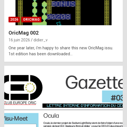
i
ff
2026
ORICMAG
i
c
OricMag 002
u
16 juin 2026
didier_v
l
One year later, i’m happy to share this new OricMag issu.
1st edition has been downloaded…
t
t
o
s
p
o
t
,
a