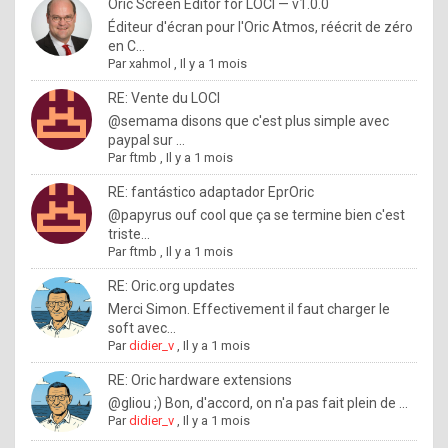
I
Oric Screen Editor for LOCI — v1.0.0
Éditeur d'écran pour l'Oric Atmos, réécrit de zéro
f
en C...
y
Par
xahmol
,
Il y a 1 mois
o
RE: Vente du LOCI
u
@semama disons que c'est plus simple avec
paypal sur ...
w
Par
ftmb
,
Il y a 1 mois
a
RE: fantástico adaptador EprOric
n
@papyrus ouf cool que ça se termine bien c'est
triste...
t
Par
ftmb
,
Il y a 1 mois
t
RE: Oric.org updates
o
Merci Simon. Effectivement il faut charger le
k
soft avec...
Par
didier_v
,
Il y a 1 mois
n
o
RE: Oric hardware extensions
@gliou ;) Bon, d'accord, on n'a pas fait plein de ...
w
Par
didier_v
,
Il y a 1 mois
h