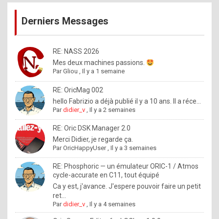
publications
9
Derniers Messages
5
%
m
RE: NASS 2026
Mes deux machines passions.
a
Par
Gliou
,
Il y a 1 semaine
d
RE: OricMag 002
e
hello Fabrizio a déjà publié il y a 10 ans. Il a réce...
b
Par
didier_v
,
Il y a 2 semaines
y
RE: Oric DSK Manager 2.0
R
Merci Didier, je regarde ça.
Par
OricHappyUser
,
Il y a 3 semaines
o
l
RE: Phosphoric — un émulateur ORIC-1 / Atmos
cycle-accurate en C11, tout équipé
e
Ca y est, j'avance. J'espere pouvoir faire un petit
x
ret...
Par
didier_v
,
Il y a 4 semaines
.