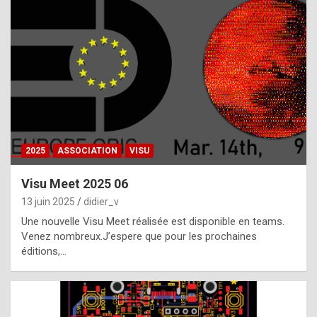
t
h
e
f
a
c
t
2025
ASSOCIATION
VISU
t
h
Visu Meet 2025 06
a
13 juin 2025
didier_v
t
Une nouvelle Visu Meet réalisée est disponible en teams.
t
Venez nombreux.J’espere que pour les prochaines
éditions,…
h
e
b