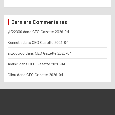
o
w
o
Derniers Commentaires
f
ylf22300
dans
CEO Gazette 2026-04
t
e
Kenneth
dans
CEO Gazette 2026-04
n
arzooooo
dans
CEO Gazette 2026-04
y
AlainP
dans
CEO Gazette 2026-04
o
u
Gliou
dans
CEO Gazette 2026-04
s
h
o
u
l