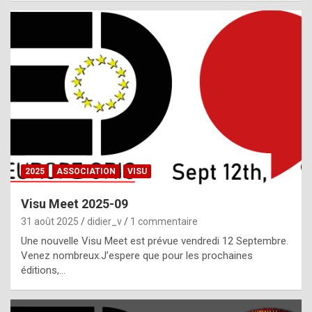
i
a
l
i
s
t
,
i
n
2025
ASSOCIATION
VISU
l
i
Visu Meet 2025-09
g
31 août 2025
didier_v
1 commentaire
h
Une nouvelle Visu Meet est prévue vendredi 12 Septembre.
Venez nombreux.J’espere que pour les prochaines
t
éditions,…
o
f