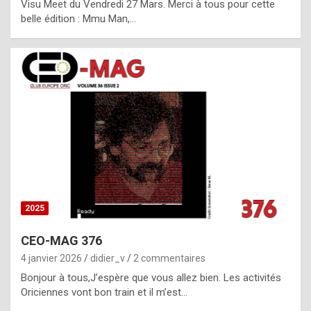
Visu Meet du Vendredi 27 Mars. Merci à tous pour cette
l
belle édition : Mmu Man,…
i
c
a
h
i
s
t
o
r
y
2025
s
CEO-MAG 376
p
4 janvier 2026
didier_v
2 commentaires
e
Bonjour à tous,J’espère que vous allez bien. Les activités
c
Oriciennes vont bon train et il m’est…