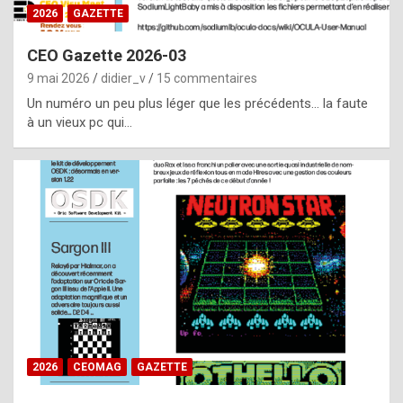
s
2026
GAZETTE
i
CEO Gazette 2026-03
d
9 mai 2026
didier_v
15 commentaires
e
Un numéro un peu plus léger que les précédents… la faute
f
à un vieux pc qui…
r
o
m
m
a
y
b
e
b
2026
CEOMAG
GAZETTE
y
a