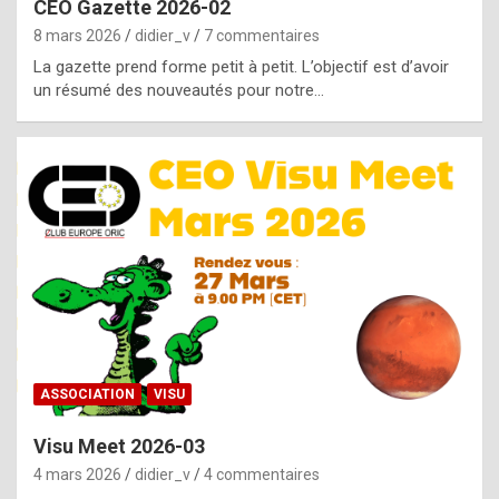
CEO Gazette 2026-02
g
8 mars 2026
didier_v
7 commentaires
e
La gazette prend forme petit à petit. L’objectif est d’avoir
n
un résumé des nouveautés pour notre…
u
i
n
e
R
o
l
e
x
ASSOCIATION
VISU
r
Visu Meet 2026-03
e
4 mars 2026
didier_v
4 commentaires
p