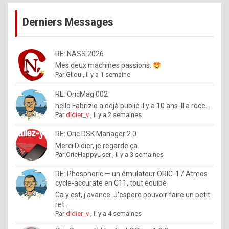
publications
9
Derniers Messages
5
%
m
RE: NASS 2026
Mes deux machines passions.
a
Par
Gliou
,
Il y a 1 semaine
d
RE: OricMag 002
e
hello Fabrizio a déjà publié il y a 10 ans. Il a réce...
b
Par
didier_v
,
Il y a 2 semaines
y
RE: Oric DSK Manager 2.0
R
Merci Didier, je regarde ça.
Par
OricHappyUser
,
Il y a 3 semaines
o
l
RE: Phosphoric — un émulateur ORIC-1 / Atmos
cycle-accurate en C11, tout équipé
e
Ca y est, j'avance. J'espere pouvoir faire un petit
x
ret...
Par
didier_v
,
Il y a 4 semaines
.