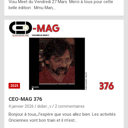
Visu Meet du Vendredi 27 Mars. Merci à tous pour cette
l
belle édition : Mmu Man,…
i
c
a
h
i
s
t
o
r
y
2025
s
CEO-MAG 376
p
4 janvier 2026
didier_v
2 commentaires
e
Bonjour à tous,J’espère que vous allez bien. Les activités
c
Oriciennes vont bon train et il m’est…