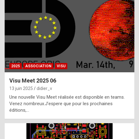
t
h
e
f
a
c
t
2025
ASSOCIATION
VISU
t
h
Visu Meet 2025 06
a
13 juin 2025
didier_v
t
Une nouvelle Visu Meet réalisée est disponible en teams.
t
Venez nombreux.J’espere que pour les prochaines
éditions,…
h
e
b