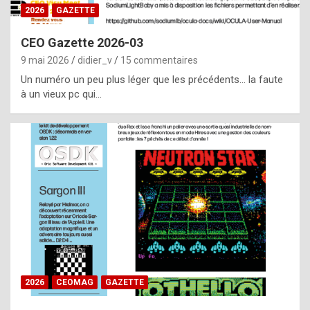
s
2026
GAZETTE
i
CEO Gazette 2026-03
d
9 mai 2026
didier_v
15 commentaires
e
Un numéro un peu plus léger que les précédents… la faute
f
à un vieux pc qui…
r
o
m
m
a
y
b
e
b
2026
CEOMAG
GAZETTE
y
a