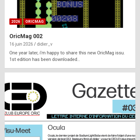
i
ff
2026
ORICMAG
i
c
OricMag 002
u
16 juin 2026
didier_v
l
One year later, i’m happy to share this new OricMag issu.
1st edition has been downloaded…
t
t
o
s
p
o
t
,
a