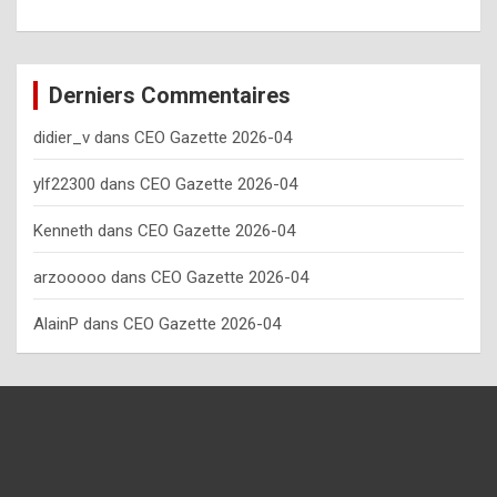
o
w
o
Derniers Commentaires
f
didier_v
dans
CEO Gazette 2026-04
t
e
ylf22300
dans
CEO Gazette 2026-04
n
Kenneth
dans
CEO Gazette 2026-04
y
arzooooo
dans
CEO Gazette 2026-04
o
u
AlainP
dans
CEO Gazette 2026-04
s
h
o
u
l