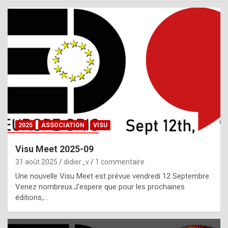
i
a
l
i
s
t
,
i
n
2025
ASSOCIATION
VISU
l
i
Visu Meet 2025-09
g
31 août 2025
didier_v
1 commentaire
h
Une nouvelle Visu Meet est prévue vendredi 12 Septembre.
Venez nombreux.J’espere que pour les prochaines
t
éditions,…
o
f