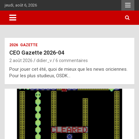
Aller
jeudi, août 6, 2026
au
contenu
i
2026
GAZETTE
t
CEO Gazette 2026-04
r
2 août 2026
didier_v
6 commentaires
e
Pour jouer cet été, quoi de mieux que les news oriciennes.
g
Pour les plus studieux, OSDK…
u
l
a
r
l
y
d