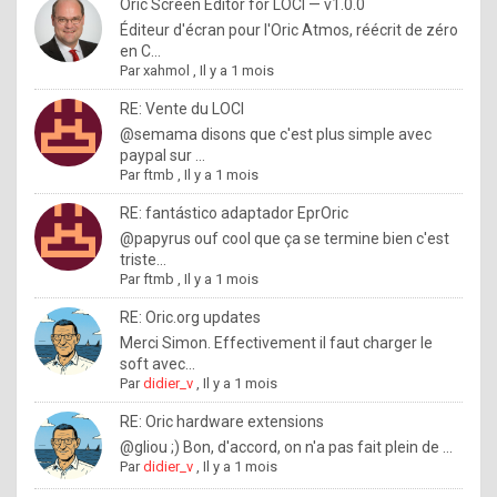
I
Oric Screen Editor for LOCI — v1.0.0
Éditeur d'écran pour l'Oric Atmos, réécrit de zéro
f
en C...
y
Par
xahmol
,
Il y a 1 mois
o
RE: Vente du LOCI
u
@semama disons que c'est plus simple avec
paypal sur ...
w
Par
ftmb
,
Il y a 1 mois
a
RE: fantástico adaptador EprOric
n
@papyrus ouf cool que ça se termine bien c'est
triste...
t
Par
ftmb
,
Il y a 1 mois
t
RE: Oric.org updates
o
Merci Simon. Effectivement il faut charger le
k
soft avec...
Par
didier_v
,
Il y a 1 mois
n
o
RE: Oric hardware extensions
@gliou ;) Bon, d'accord, on n'a pas fait plein de ...
w
Par
didier_v
,
Il y a 1 mois
h