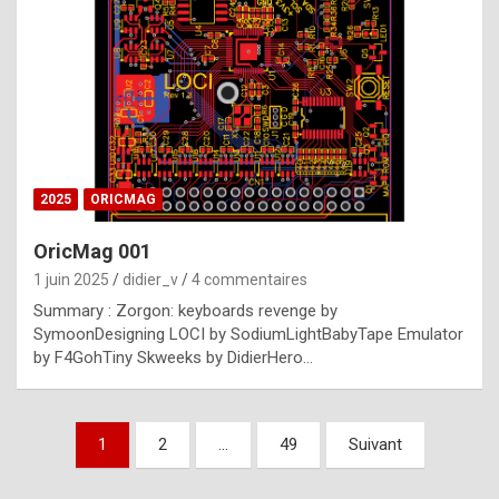
e
s
t
p
h
o
n
2025
ORICMAG
y
OricMag 001
R
1 juin 2025
didier_v
4 commentaires
o
Summary : Zorgon: keyboards revenge by
l
SymoonDesigning LOCI by SodiumLightBabyTape Emulator
e
by F4GohTiny Skweeks by DidierHero…
x
a
Pagination
1
2
…
49
Suivant
r
des
e