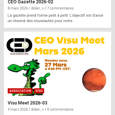
CEO Gazette 2026-02
g
8 mars 2026
didier_v
7 commentaires
e
La gazette prend forme petit à petit. L’objectif est d’avoir
n
un résumé des nouveautés pour notre…
u
i
n
e
R
o
l
e
x
ASSOCIATION
VISU
r
Visu Meet 2026-03
e
4 mars 2026
didier_v
4 commentaires
p