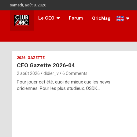
Skip
samedi, août 8, 2026
to
content
Le CEO
Forum
OricMag
i
2026
GAZETTE
CEO Gazette 2026-04
t
2 août 2026
didier_v
6 Comments
r
Pour jouer cet été, quoi de mieux que les news
e
oriciennes. Pour les plus studieux, OSDK…
g
u
l
a