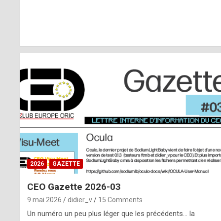
r
l
y
d
i
ff
i
c
u
2026
GAZETTE
l
CEO Gazette 2026-03
t
9 mai 2026
didier_v
15 Comments
t
Un numéro un peu plus léger que les précédents… la