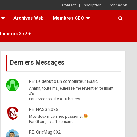
Contact
Inscription
Connexion
Archives Web
Membres CEO
Numéros 377 +
Derniers Messages
RE: Le début d'un compilateur Basic ...
Ahhhh, toute ma jeunesse me revient en te lisant.
J'a...
Par
arzooooo
,
Il y a 10 heures
RE: NASS 2026
Mes deux machines passions.
Par
Gliou
,
Il y a 1 semaine
RE: OricMag 002