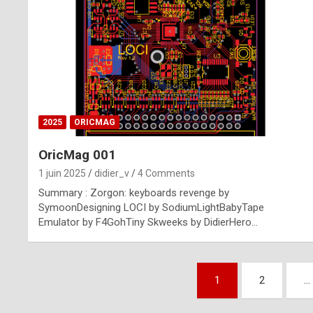
n
u
i
n
e
2025
ORICMAG
R
OricMag 001
o
1 juin 2025
didier_v
4 Comments
l
Summary : Zorgon: keyboards revenge by
e
SymoonDesigning LOCI by SodiumLightBabyTape
Emulator by F4GohTiny Skweeks by DidierHero…
x
r
Pagination
e
1
2
…
des
p