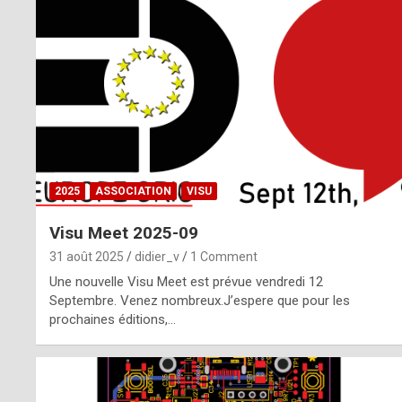
o
m
m
a
y
b
2025
ASSOCIATION
VISU
e
Visu Meet 2025-09
b
31 août 2025
didier_v
1 Comment
y
Une nouvelle Visu Meet est prévue vendredi 12
Septembre. Venez nombreux.J’espere que pour les
a
prochaines éditions,…
g
e