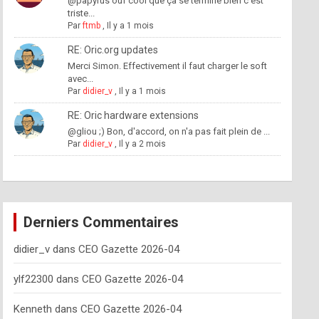
@papyrus ouf cool que ça se termine bien c'est
triste...
Par
ftmb
,
Il y a 1 mois
RE: Oric.org updates
Merci Simon. Effectivement il faut charger le soft
avec...
Par
didier_v
,
Il y a 1 mois
RE: Oric hardware extensions
@gliou ;) Bon, d'accord, on n'a pas fait plein de ...
Par
didier_v
,
Il y a 2 mois
Derniers Commentaires
didier_v
dans
CEO Gazette 2026-04
ylf22300
dans
CEO Gazette 2026-04
Kenneth
dans
CEO Gazette 2026-04