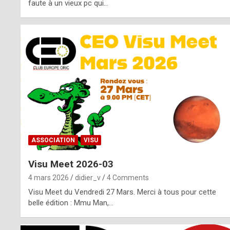
o
faute à un vieux pc qui…
s
p
o
t
,
a
s
ASSOCIATION
VISU
i
Visu Meet 2026-03
d
4 mars 2026
didier_v
4 Comments
e
Visu Meet du Vendredi 27 Mars. Merci à tous pour cette
belle édition : Mmu Man,…
f
r