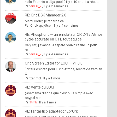
hello Fabrizio a déjà publié il y a 10 ans. Il a réce...
Par
didier_v
,
Il y a 2 semaines
RE: Oric DSK Manager 2.0
Merci Didier, je regarde ça.
Par
OricHappyUser
,
Il y a 4 semaines
RE: Phosphoric — un émulateur ORIC-1 / Atmos
cycle-accurate en C11, tout équipé
Ca y est, j'avance. J'espere pouvoir faire un petit
ret...
Par
didier_v
,
Il y a 4 semaines
Oric Screen Editor for LOCI — v1.0.0
Éditeur d'écran pour l'Oric Atmos, réécrit de zéro en
C...
Par
xahmol
,
Il y a 1 mois
RE: Vente du LOCI
@semama disons que c'est plus simple avec
paypal sur ...
Par
ftmb
,
Il y a 1 mois
RE: fantástico adaptador EprOric