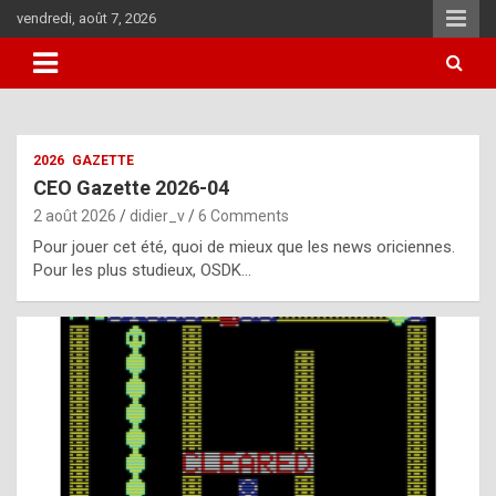
Skip
vendredi, août 7, 2026
to
content
i
2026
GAZETTE
t
CEO Gazette 2026-04
r
2 août 2026
didier_v
6 Comments
e
Pour jouer cet été, quoi de mieux que les news oriciennes.
g
Pour les plus studieux, OSDK…
u
l
a
r
l
y
d