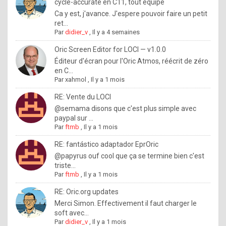
I
cycle-accurate en C11, tout équipé
Ca y est, j'avance. J'espere pouvoir faire un petit
f
ret...
y
Par
didier_v
,
Il y a 4 semaines
o
Oric Screen Editor for LOCI — v1.0.0
u
Éditeur d'écran pour l'Oric Atmos, réécrit de zéro
en C...
w
Par
xahmol
,
Il y a 1 mois
a
RE: Vente du LOCI
n
@semama disons que c'est plus simple avec
paypal sur ...
t
Par
ftmb
,
Il y a 1 mois
t
RE: fantástico adaptador EprOric
o
@papyrus ouf cool que ça se termine bien c'est
k
triste...
Par
ftmb
,
Il y a 1 mois
n
o
RE: Oric.org updates
Merci Simon. Effectivement il faut charger le
w
soft avec...
h
Par
didier_v
,
Il y a 1 mois