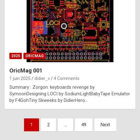
e
s
t
p
h
o
n
2025
ORICMAG
y
OricMag 001
R
1 juin 2025
didier_v
4 Comments
o
Summary : Zorgon: keyboards revenge by
l
SymoonDesigning LOCI by SodiumLightBabyTape Emulator
e
by F4GohTiny Skweeks by DidierHero…
x
a
Pagination
1
2
…
49
Next
r
des
e