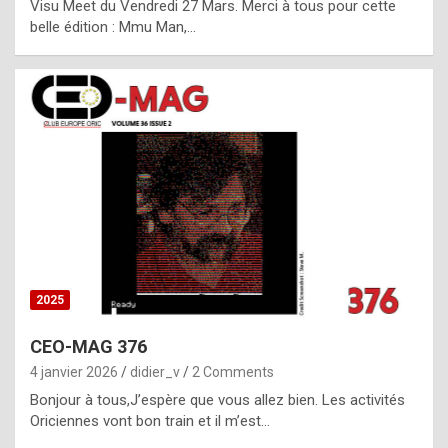
Visu Meet du Vendredi 27 Mars. Merci à tous pour cette
l
belle édition : Mmu Man,…
i
c
a
h
i
s
t
o
r
y
2025
s
CEO-MAG 376
p
4 janvier 2026
didier_v
2 Comments
e
Bonjour à tous,J’espère que vous allez bien. Les activités
c
Oriciennes vont bon train et il m’est…