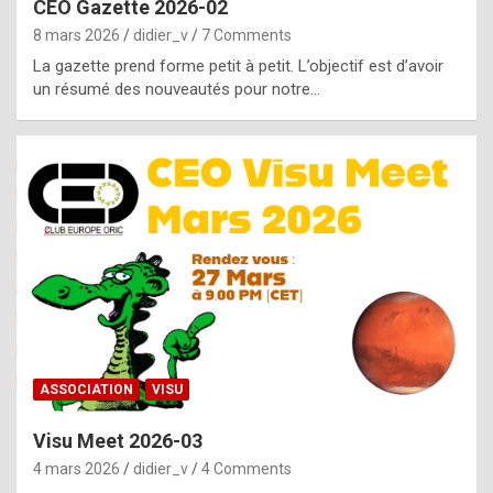
CEO Gazette 2026-02
g
8 mars 2026
didier_v
7 Comments
e
La gazette prend forme petit à petit. L’objectif est d’avoir
n
un résumé des nouveautés pour notre…
u
i
n
e
R
o
l
e
x
ASSOCIATION
VISU
r
Visu Meet 2026-03
e
4 mars 2026
didier_v
4 Comments
p