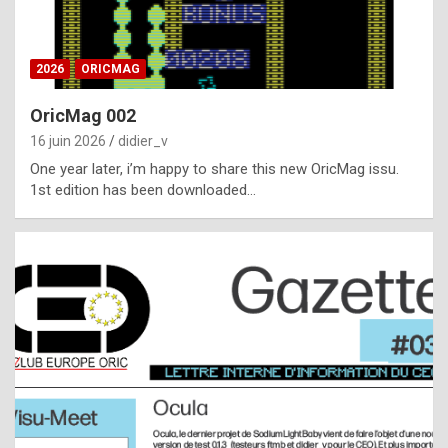
i
ff
2026
ORICMAG
i
c
OricMag 002
u
16 juin 2026
didier_v
l
One year later, i’m happy to share this new OricMag issu.
1st edition has been downloaded…
t
t
o
s
p
o
t
,
a