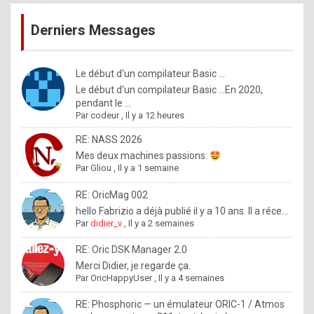
publications
9
Derniers Messages
5
%
m
Le début d'un compilateur Basic ...
Le début d'un compilateur Basic ...En 2020,
a
pendant le ...
d
Par
codeur
,
Il y a 12 heures
e
RE: NASS 2026
b
Mes deux machines passions.
Par
Gliou
,
Il y a 1 semaine
y
R
RE: OricMag 002
hello Fabrizio a déjà publié il y a 10 ans. Il a réce...
o
Par
didier_v
,
Il y a 2 semaines
l
RE: Oric DSK Manager 2.0
e
Merci Didier, je regarde ça.
x
Par
OricHappyUser
,
Il y a 4 semaines
.
RE: Phosphoric — un émulateur ORIC-1 / Atmos