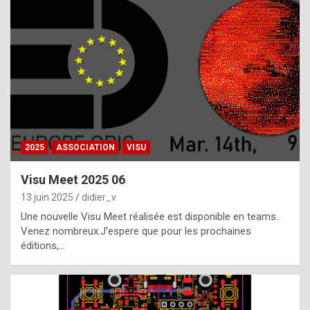
t
h
e
f
a
c
t
2025
ASSOCIATION
VISU
t
h
Visu Meet 2025 06
a
13 juin 2025
didier_v
t
Une nouvelle Visu Meet réalisée est disponible en teams.
t
Venez nombreux.J’espere que pour les prochaines
éditions,…
h
e
b