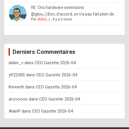
o
RE: Oric hardware extensions
w
@gliou ;) Bon, d'accord, on n'a pas fait plein de ...
Par
didier_v
,
Il y a 2 mois
o
f
t
e
Derniers Commentaires
n
didier_v
dans
CEO Gazette 2026-04
y
o
ylf22300
dans
CEO Gazette 2026-04
u
Kenneth
dans
CEO Gazette 2026-04
s
h
arzooooo
dans
CEO Gazette 2026-04
o
AlainP
dans
CEO Gazette 2026-04
u
l