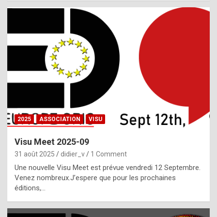
i
a
l
i
s
t
,
i
n
2025
ASSOCIATION
VISU
l
i
Visu Meet 2025-09
g
31 août 2025
didier_v
1 Comment
h
Une nouvelle Visu Meet est prévue vendredi 12 Septembre.
Venez nombreux.J’espere que pour les prochaines
t
éditions,…
o
f