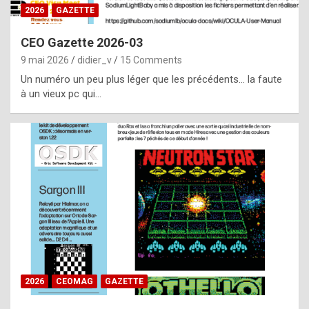
s
2026
GAZETTE
i
CEO Gazette 2026-03
d
9 mai 2026
didier_v
15 Comments
e
Un numéro un peu plus léger que les précédents… la faute
f
à un vieux pc qui…
r
o
m
m
a
y
b
e
b
2026
CEOMAG
GAZETTE
y
a