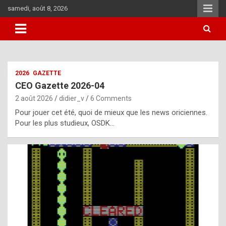
Skip
samedi, août 8, 2026
to
content
i
2026
GAZETTE
t
CEO Gazette 2026-04
r
2 août 2026
didier_v
6 Comments
e
Pour jouer cet été, quoi de mieux que les news oriciennes.
g
Pour les plus studieux, OSDK…
u
l
a
r
l
y
d