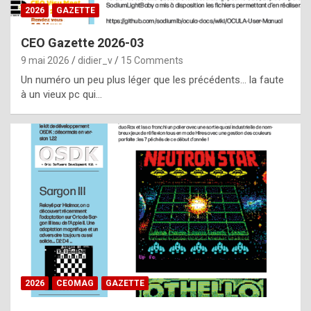
s
2026
GAZETTE
i
CEO Gazette 2026-03
d
9 mai 2026
didier_v
15 Comments
e
Un numéro un peu plus léger que les précédents… la faute
f
à un vieux pc qui…
r
o
m
m
a
y
b
e
b
2026
CEOMAG
GAZETTE
y
a