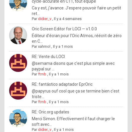
I
cycle-accurate en C11, tout équipé
Ca y est, j'avance. J'espere pouvoir faire un petit
f
ret...
y
Par
didier_v
,
Il y a 4 semaines
o
Oric Screen Editor for LOCI — v1.0.0
u
Éditeur d'écran pour l'Oric Atmos, réécrit de zéro
en C...
w
Par
xahmol
,
Il y a 1 mois
a
RE: Vente du LOCI
n
@semama disons que c'est plus simple avec
paypal sur ...
t
Par
ftmb
,
Il y a 1 mois
t
RE: fantástico adaptador EprOric
o
@papyrus ouf cool que ça se termine bien c'est
k
triste...
Par
ftmb
,
Il y a 1 mois
n
o
RE: Oric.org updates
Merci Simon. Effectivement il faut charger le
w
soft avec...
h
Par
didier_v
,
Il y a 1 mois