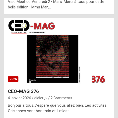
Visu Meet du Vendredi 27 Mars. Merci à tous pour cette
l
belle édition : Mmu Man,…
i
c
a
h
i
s
t
o
r
y
2025
s
CEO-MAG 376
p
4 janvier 2026
didier_v
2 Comments
e
Bonjour à tous,J’espère que vous allez bien. Les activités
c
Oriciennes vont bon train et il m’est…