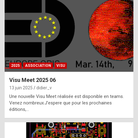
t
h
e
f
a
c
t
2025
ASSOCIATION
VISU
t
h
Visu Meet 2025 06
a
13 juin 2025
didier_v
t
Une nouvelle Visu Meet réalisée est disponible en teams.
t
Venez nombreux.J’espere que pour les prochaines
éditions,…
h
e
b