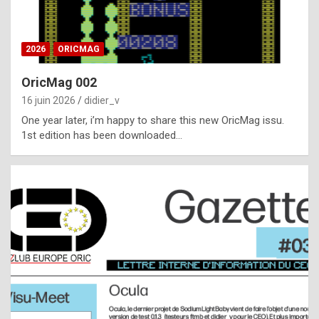
i
ff
2026
ORICMAG
i
c
OricMag 002
u
16 juin 2026
didier_v
l
One year later, i’m happy to share this new OricMag issu.
1st edition has been downloaded…
t
t
o
s
p
o
t
,
a