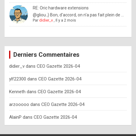
o
RE: Oric hardware extensions
w
@gliou ;) Bon, d'accord, on n'a pas fait plein de ...
Par
didier_v
,
Il y a 2 mois
o
f
t
e
Derniers Commentaires
n
didier_v
dans
CEO Gazette 2026-04
y
o
ylf22300
dans
CEO Gazette 2026-04
u
Kenneth
dans
CEO Gazette 2026-04
s
h
arzooooo
dans
CEO Gazette 2026-04
o
AlainP
dans
CEO Gazette 2026-04
u
l