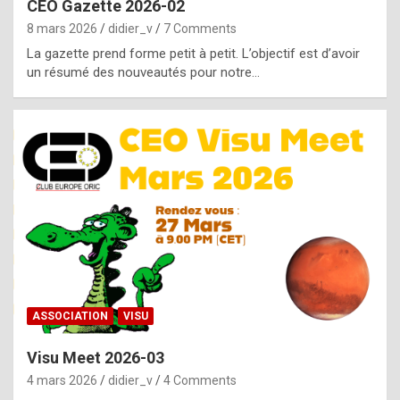
CEO Gazette 2026-02
g
8 mars 2026
didier_v
7 Comments
e
La gazette prend forme petit à petit. L’objectif est d’avoir
n
un résumé des nouveautés pour notre…
u
i
n
e
R
o
l
e
x
ASSOCIATION
VISU
r
Visu Meet 2026-03
e
4 mars 2026
didier_v
4 Comments
p