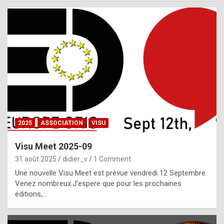
i
a
l
i
s
t
,
i
n
2025
ASSOCIATION
VISU
l
i
Visu Meet 2025-09
g
31 août 2025
didier_v
1 Comment
h
Une nouvelle Visu Meet est prévue vendredi 12 Septembre.
Venez nombreux.J’espere que pour les prochaines
t
éditions,…
o
f