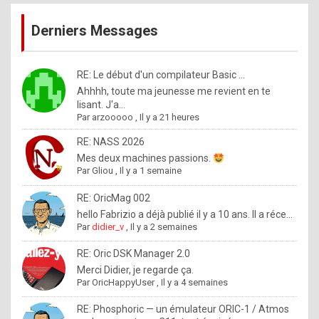
publications
9
Derniers Messages
5
%
m
RE: Le début d'un compilateur Basic ...
Ahhhh, toute ma jeunesse me revient en te
a
lisant. J'a...
d
Par
arzooooo
,
Il y a 21 heures
e
RE: NASS 2026
b
Mes deux machines passions.
Par
Gliou
,
Il y a 1 semaine
y
R
RE: OricMag 002
hello Fabrizio a déjà publié il y a 10 ans. Il a réce...
o
Par
didier_v
,
Il y a 2 semaines
l
RE: Oric DSK Manager 2.0
e
Merci Didier, je regarde ça.
x
Par
OricHappyUser
,
Il y a 4 semaines
.
RE: Phosphoric — un émulateur ORIC-1 / Atmos