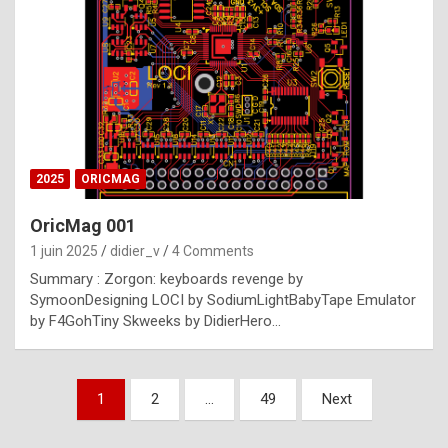
e
s
t
p
h
o
n
2025
ORICMAG
y
OricMag 001
R
1 juin 2025
didier_v
4 Comments
o
Summary : Zorgon: keyboards revenge by
l
SymoonDesigning LOCI by SodiumLightBabyTape Emulator
e
by F4GohTiny Skweeks by DidierHero…
x
a
Pagination
1
2
…
49
Next
r
des
e