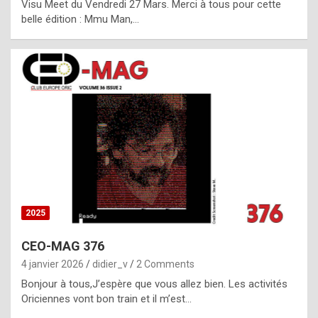
Visu Meet du Vendredi 27 Mars. Merci à tous pour cette
l
belle édition : Mmu Man,…
i
c
a
h
i
s
t
o
r
y
2025
s
CEO-MAG 376
p
4 janvier 2026
didier_v
2 Comments
e
Bonjour à tous,J’espère que vous allez bien. Les activités
c
Oriciennes vont bon train et il m’est…