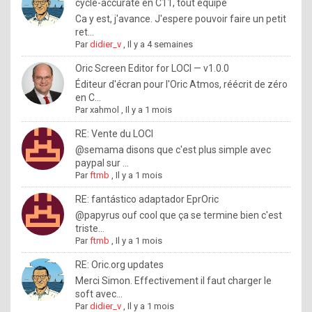
I
cycle-accurate en C11, tout équipé
Ca y est, j'avance. J'espere pouvoir faire un petit
f
ret...
y
Par
didier_v
,
Il y a 4 semaines
o
Oric Screen Editor for LOCI — v1.0.0
u
Éditeur d'écran pour l'Oric Atmos, réécrit de zéro
en C...
w
Par
xahmol
,
Il y a 1 mois
a
RE: Vente du LOCI
n
@semama disons que c'est plus simple avec
paypal sur ...
t
Par
ftmb
,
Il y a 1 mois
t
RE: fantástico adaptador EprOric
o
@papyrus ouf cool que ça se termine bien c'est
k
triste...
Par
ftmb
,
Il y a 1 mois
n
o
RE: Oric.org updates
Merci Simon. Effectivement il faut charger le
w
soft avec...
h
Par
didier_v
,
Il y a 1 mois