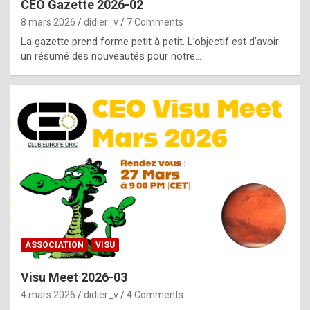
CEO Gazette 2026-02
g
8 mars 2026
didier_v
7 Comments
e
La gazette prend forme petit à petit. L’objectif est d’avoir
n
un résumé des nouveautés pour notre…
u
i
n
e
R
o
l
e
x
ASSOCIATION
VISU
r
Visu Meet 2026-03
e
4 mars 2026
didier_v
4 Comments
p