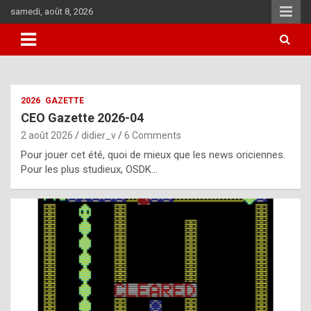
Skip
samedi, août 8, 2026
to
content
i
2026
GAZETTE
t
CEO Gazette 2026-04
r
2 août 2026
didier_v
6 Comments
e
Pour jouer cet été, quoi de mieux que les news oriciennes.
g
Pour les plus studieux, OSDK…
u
l
a
r
l
y
d