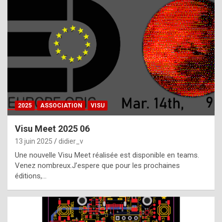
t
h
e
f
a
c
t
2025
ASSOCIATION
VISU
t
h
Visu Meet 2025 06
a
13 juin 2025
didier_v
t
Une nouvelle Visu Meet réalisée est disponible en teams.
t
Venez nombreux.J’espere que pour les prochaines
éditions,…
h
e
b