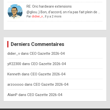
o
RE: Oric hardware extensions
w
@gliou ;) Bon, d'accord, on n'a pas fait plein de ...
Par
didier_v
,
Il y a 2 mois
o
f
t
e
Derniers Commentaires
n
didier_v
dans
CEO Gazette 2026-04
y
o
ylf22300
dans
CEO Gazette 2026-04
u
Kenneth
dans
CEO Gazette 2026-04
s
h
arzooooo
dans
CEO Gazette 2026-04
o
AlainP
dans
CEO Gazette 2026-04
u
l