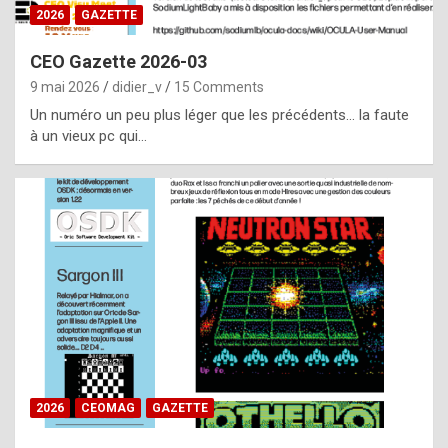
s
2026
GAZETTE
i
CEO Gazette 2026-03
d
9 mai 2026
didier_v
15 Comments
e
Un numéro un peu plus léger que les précédents… la faute
f
à un vieux pc qui…
r
o
m
m
a
y
b
e
b
2026
CEOMAG
GAZETTE
y
a