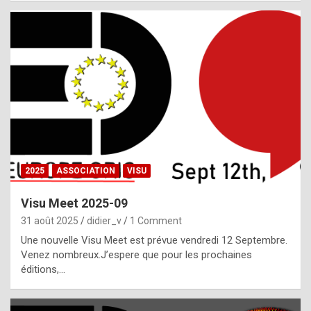
i
a
l
i
s
t
,
i
n
2025
ASSOCIATION
VISU
l
i
Visu Meet 2025-09
g
31 août 2025
didier_v
1 Comment
h
Une nouvelle Visu Meet est prévue vendredi 12 Septembre.
Venez nombreux.J’espere que pour les prochaines
t
éditions,…
o
f