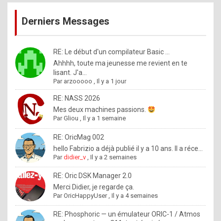
publications
9
Derniers Messages
5
%
m
RE: Le début d'un compilateur Basic ...
Ahhhh, toute ma jeunesse me revient en te
a
lisant. J'a...
d
Par
arzooooo
,
Il y a 1 jour
e
RE: NASS 2026
b
Mes deux machines passions.
Par
Gliou
,
Il y a 1 semaine
y
R
RE: OricMag 002
hello Fabrizio a déjà publié il y a 10 ans. Il a réce...
o
Par
didier_v
,
Il y a 2 semaines
l
RE: Oric DSK Manager 2.0
e
Merci Didier, je regarde ça.
x
Par
OricHappyUser
,
Il y a 4 semaines
.
RE: Phosphoric — un émulateur ORIC-1 / Atmos