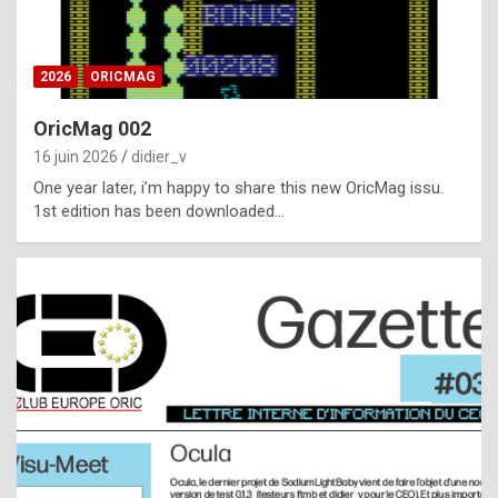
i
ff
2026
ORICMAG
i
c
OricMag 002
u
16 juin 2026
didier_v
l
One year later, i’m happy to share this new OricMag issu.
1st edition has been downloaded…
t
t
o
s
p
o
t
,
a