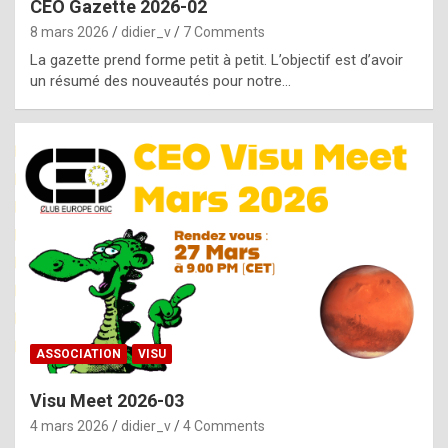
CEO Gazette 2026-02
g
8 mars 2026
didier_v
7 Comments
e
La gazette prend forme petit à petit. L’objectif est d’avoir
n
un résumé des nouveautés pour notre…
u
i
n
e
R
o
l
e
x
ASSOCIATION
VISU
r
Visu Meet 2026-03
e
4 mars 2026
didier_v
4 Comments
p