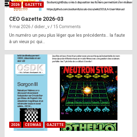
s
2026
GAZETTE
i
CEO Gazette 2026-03
d
9 mai 2026
didier_v
15 Comments
e
Un numéro un peu plus léger que les précédents… la faute
f
à un vieux pc qui…
r
o
m
m
a
y
b
e
b
2026
CEOMAG
GAZETTE
y
a