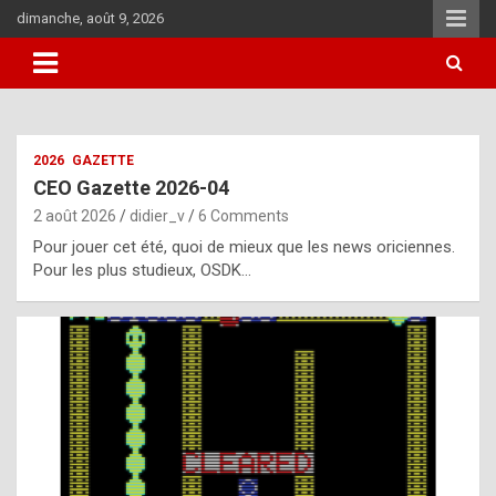
Skip
dimanche, août 9, 2026
to
content
i
2026
GAZETTE
t
CEO Gazette 2026-04
r
2 août 2026
didier_v
6 Comments
e
Pour jouer cet été, quoi de mieux que les news oriciennes.
g
Pour les plus studieux, OSDK…
u
l
a
r
l
y
d