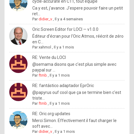
I
cycle-accurate en C11, tout équipé
Ca y est, j'avance. J'espere pouvoir faire un petit
f
ret...
y
Par
didier_v
,
Il y a 4 semaines
o
Oric Screen Editor for LOCI — v1.0.0
u
Éditeur d'écran pour l'Oric Atmos, réécrit de zéro
en C...
w
Par
xahmol
,
Il y a 1 mois
a
RE: Vente du LOCI
n
@semama disons que c'est plus simple avec
paypal sur ...
t
Par
ftmb
,
Il y a 1 mois
t
RE: fantástico adaptador EprOric
o
@papyrus ouf cool que ça se termine bien c'est
k
triste...
Par
ftmb
,
Il y a 1 mois
n
o
RE: Oric.org updates
Merci Simon. Effectivement il faut charger le
w
soft avec...
h
Par
didier_v
,
Il y a 1 mois