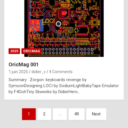
e
s
t
p
h
o
n
2025
ORICMAG
y
OricMag 001
R
1 juin 2025
didier_v
4 Comments
o
Summary : Zorgon: keyboards revenge by
l
SymoonDesigning LOCI by SodiumLightBabyTape Emulator
e
by F4GohTiny Skweeks by DidierHero…
x
a
Pagination
1
2
…
49
Next
r
des
e