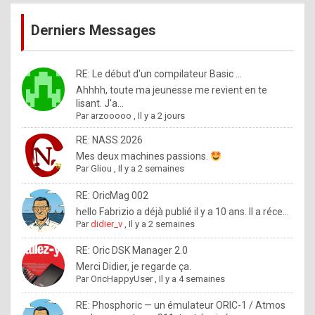
publications
9
Derniers Messages
5
%
m
RE: Le début d'un compilateur Basic ...
Ahhhh, toute ma jeunesse me revient en te
a
lisant. J'a...
d
Par
arzooooo
,
Il y a 2 jours
e
RE: NASS 2026
b
Mes deux machines passions.
Par
Gliou
,
Il y a 2 semaines
y
R
RE: OricMag 002
hello Fabrizio a déjà publié il y a 10 ans. Il a réce...
o
Par
didier_v
,
Il y a 2 semaines
l
RE: Oric DSK Manager 2.0
e
Merci Didier, je regarde ça.
x
Par
OricHappyUser
,
Il y a 4 semaines
.
RE: Phosphoric — un émulateur ORIC-1 / Atmos