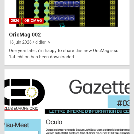
i
ff
2026
ORICMAG
i
c
OricMag 002
u
16 juin 2026
didier_v
l
One year later, i’m happy to share this new OricMag issu.
1st edition has been downloaded…
t
t
o
s
p
o
t
,
a