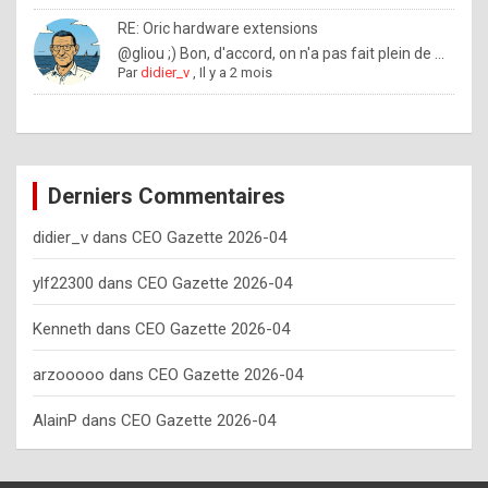
o
RE: Oric hardware extensions
w
@gliou ;) Bon, d'accord, on n'a pas fait plein de ...
Par
didier_v
,
Il y a 2 mois
o
f
t
e
Derniers Commentaires
n
didier_v
dans
CEO Gazette 2026-04
y
o
ylf22300
dans
CEO Gazette 2026-04
u
Kenneth
dans
CEO Gazette 2026-04
s
h
arzooooo
dans
CEO Gazette 2026-04
o
AlainP
dans
CEO Gazette 2026-04
u
l