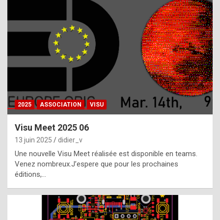
t
h
e
f
a
c
t
2025
ASSOCIATION
VISU
t
h
Visu Meet 2025 06
a
13 juin 2025
didier_v
t
Une nouvelle Visu Meet réalisée est disponible en teams.
t
Venez nombreux.J’espere que pour les prochaines
éditions,…
h
e
b