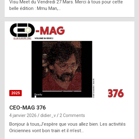
Visu Meet du Vendredi 27 Mars. Merci à tous pour cette
l
belle édition : Mmu Man,…
i
c
a
h
i
s
t
o
r
y
2025
s
CEO-MAG 376
p
4 janvier 2026
didier_v
2 Comments
e
Bonjour à tous,J’espère que vous allez bien. Les activités
c
Oriciennes vont bon train et il m’est…