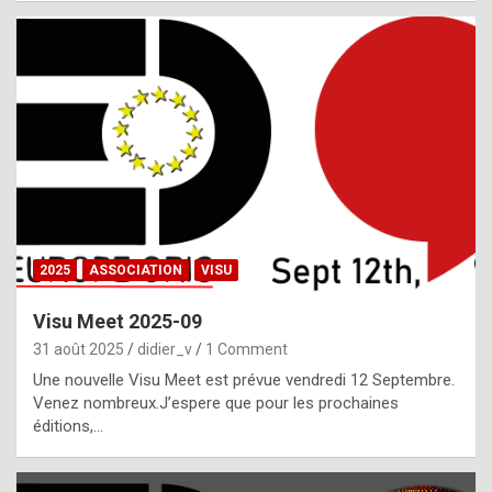
i
a
l
i
s
t
,
i
n
2025
ASSOCIATION
VISU
l
i
Visu Meet 2025-09
g
31 août 2025
didier_v
1 Comment
h
Une nouvelle Visu Meet est prévue vendredi 12 Septembre.
Venez nombreux.J’espere que pour les prochaines
t
éditions,…
o
f