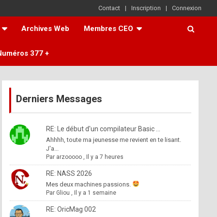
Contact
Inscription
Connexion
Archives Web
Membres CEO
Numéros 377 +
Derniers Messages
RE: Le début d'un compilateur Basic ...
Ahhhh, toute ma jeunesse me revient en te lisant.
J'a...
Par
arzooooo
,
Il y a 7 heures
RE: NASS 2026
Mes deux machines passions.
Par
Gliou
,
Il y a 1 semaine
RE: OricMag 002