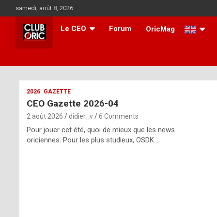
Skip
samedi, août 8, 2026
to
content
Le CEO
Forum
OricMag
i
2026
GAZETTE
CEO Gazette 2026-04
t
2 août 2026
didier_v
6 Comments
r
Pour jouer cet été, quoi de mieux que les news
e
oriciennes. Pour les plus studieux, OSDK…
g
u
l
a