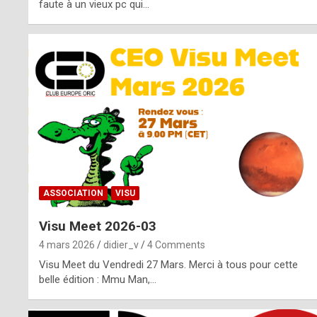
o
faute à un vieux pc qui…
s
p
o
t
,
a
s
ASSOCIATION
VISU
i
Visu Meet 2026-03
d
4 mars 2026
didier_v
4 Comments
e
Visu Meet du Vendredi 27 Mars. Merci à tous pour cette
belle édition : Mmu Man,…
f
r