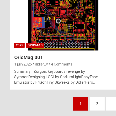
n
u
i
n
e
2025
ORICMAG
R
OricMag 001
o
1 juin 2025
didier_v
4 Comments
l
Summary : Zorgon: keyboards revenge by
e
SymoonDesigning LOCI by SodiumLightBabyTape
Emulator by F4GohTiny Skweeks by DidierHero…
x
r
Pagination
e
1
2
…
des
p