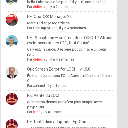
hello Fabrizio a déjà publié il y a 10 ans. Il a réce...
Par
didier_v
,
Il y a 2 semaines
RE: Oric DSK Manager 2.0
Merci Didier, je regarde ça.
Par
OricHappyUser
,
Il y a 4 semaines
RE: Phosphoric — un émulateur ORIC-1 / Atmos
cycle-accurate en C11, tout équipé
Ca y est, j'avance. J'espere pouvoir faire un petit
ret...
Par
didier_v
,
Il y a 4 semaines
Oric Screen Editor for LOCI — v1.0.0
Éditeur d'écran pour l'Oric Atmos, réécrit de zéro en
C...
Par
xahmol
,
Il y a 1 mois
RE: Vente du LOCI
@semama disons que c'est plus simple avec
paypal sur ...
Par
ftmb
,
Il y a 1 mois
RE: fantástico adaptador EprOric