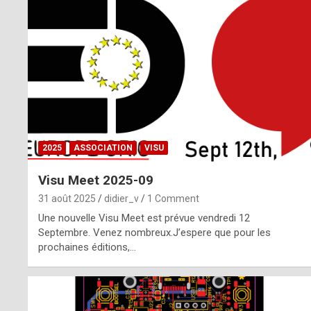
o
m
m
a
y
b
2025
ASSOCIATION
VISU
e
Visu Meet 2025-09
b
31 août 2025
didier_v
1 Comment
y
Une nouvelle Visu Meet est prévue vendredi 12
Septembre. Venez nombreux.J’espere que pour les
a
prochaines éditions,…
g
e