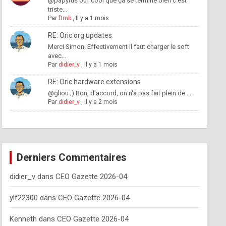
@papyrus ouf cool que ça se termine bien c'est
triste...
Par
ftmb
,
Il y a 1 mois
RE: Oric.org updates
Merci Simon. Effectivement il faut charger le soft
avec...
Par
didier_v
,
Il y a 1 mois
RE: Oric hardware extensions
@gliou ;) Bon, d'accord, on n'a pas fait plein de ...
Par
didier_v
,
Il y a 2 mois
Derniers Commentaires
didier_v
dans
CEO Gazette 2026-04
ylf22300
dans
CEO Gazette 2026-04
Kenneth
dans
CEO Gazette 2026-04