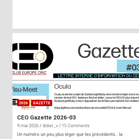
r
l
y
d
i
ff
i
c
u
2026
GAZETTE
l
CEO Gazette 2026-03
t
9 mai 2026
didier_v
15 Comments
t
Un numéro un peu plus léger que les précédents… la