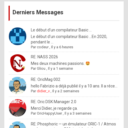
publications
9
Derniers Messages
5
%
m
Le début d'un compilateur Basic ...
Le début d'un compilateur Basic ...En 2020,
a
pendant le ...
d
Par
codeur
,
Il y a 6 heures
e
RE: NASS 2026
b
Mes deux machines passions.
Par
Gliou
,
Il y a 1 semaine
y
R
RE: OricMag 002
hello Fabrizio a déjà publié il y a 10 ans. Il a réce...
o
Par
didier_v
,
Il y a 2 semaines
l
RE: Oric DSK Manager 2.0
e
Merci Didier, je regarde ça.
x
Par
OricHappyUser
,
Il y a 3 semaines
.
RE: Phosphoric — un émulateur ORIC-1 / Atmos