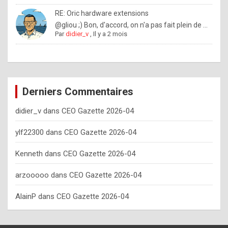
o
RE: Oric hardware extensions
w
@gliou ;) Bon, d'accord, on n'a pas fait plein de ...
Par
didier_v
,
Il y a 2 mois
o
f
t
e
Derniers Commentaires
n
didier_v
dans
CEO Gazette 2026-04
y
o
ylf22300
dans
CEO Gazette 2026-04
u
Kenneth
dans
CEO Gazette 2026-04
s
h
arzooooo
dans
CEO Gazette 2026-04
o
AlainP
dans
CEO Gazette 2026-04
u
l