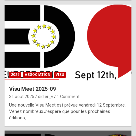
i
a
l
i
s
t
,
i
n
2025
ASSOCIATION
VISU
l
i
Visu Meet 2025-09
g
31 août 2025
didier_v
1 Comment
h
Une nouvelle Visu Meet est prévue vendredi 12 Septembre.
Venez nombreux.J’espere que pour les prochaines
t
éditions,…
o
f