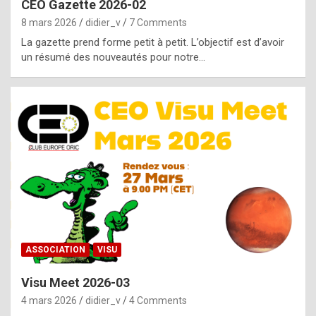
CEO Gazette 2026-02
g
8 mars 2026
didier_v
7 Comments
e
La gazette prend forme petit à petit. L’objectif est d’avoir
n
un résumé des nouveautés pour notre…
u
i
n
e
R
o
l
e
x
ASSOCIATION
VISU
r
Visu Meet 2026-03
e
4 mars 2026
didier_v
4 Comments
p