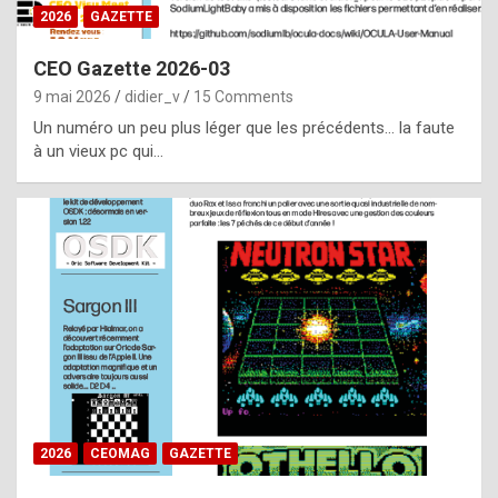
s
2026
GAZETTE
i
CEO Gazette 2026-03
d
9 mai 2026
didier_v
15 Comments
e
Un numéro un peu plus léger que les précédents… la faute
f
à un vieux pc qui…
r
o
m
m
a
y
b
e
b
2026
CEOMAG
GAZETTE
y
a