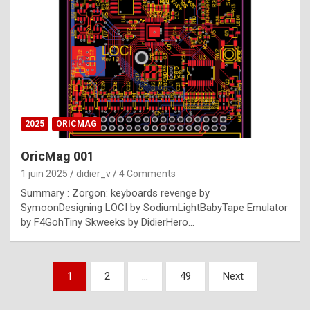
e
s
t
p
h
o
n
2025
ORICMAG
y
OricMag 001
R
1 juin 2025
didier_v
4 Comments
o
Summary : Zorgon: keyboards revenge by
l
SymoonDesigning LOCI by SodiumLightBabyTape Emulator
e
by F4GohTiny Skweeks by DidierHero…
x
a
Pagination
1
2
…
49
Next
r
des
e