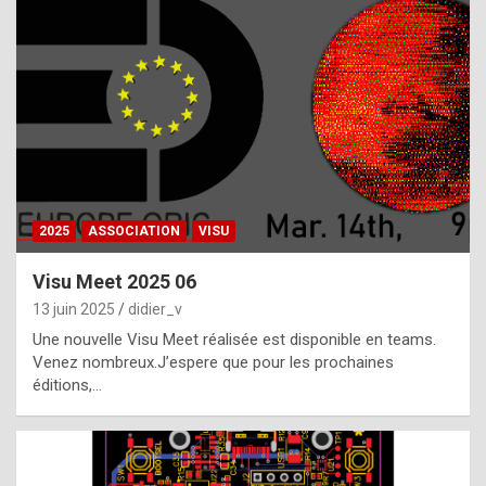
t
h
e
f
a
c
t
2025
ASSOCIATION
VISU
t
h
Visu Meet 2025 06
a
13 juin 2025
didier_v
t
Une nouvelle Visu Meet réalisée est disponible en teams.
t
Venez nombreux.J’espere que pour les prochaines
éditions,…
h
e
b