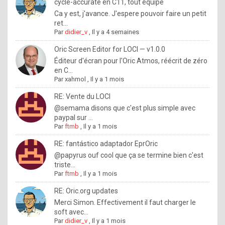
I
cycle-accurate en C11, tout équipé
Ca y est, j'avance. J'espere pouvoir faire un petit
f
ret...
y
Par
didier_v
,
Il y a 4 semaines
o
Oric Screen Editor for LOCI — v1.0.0
u
Éditeur d'écran pour l'Oric Atmos, réécrit de zéro
en C...
w
Par
xahmol
,
Il y a 1 mois
a
RE: Vente du LOCI
n
@semama disons que c'est plus simple avec
paypal sur ...
t
Par
ftmb
,
Il y a 1 mois
t
RE: fantástico adaptador EprOric
o
@papyrus ouf cool que ça se termine bien c'est
k
triste...
Par
ftmb
,
Il y a 1 mois
n
o
RE: Oric.org updates
Merci Simon. Effectivement il faut charger le
w
soft avec...
h
Par
didier_v
,
Il y a 1 mois