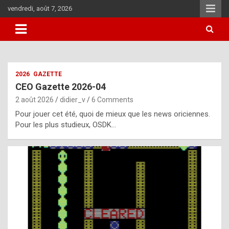
Skip
vendredi, août 7, 2026
to
content
i
2026
GAZETTE
t
CEO Gazette 2026-04
r
2 août 2026
didier_v
6 Comments
e
Pour jouer cet été, quoi de mieux que les news oriciennes.
g
Pour les plus studieux, OSDK…
u
l
a
r
l
y
d