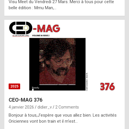
Visu Meet du Vendredi 27 Mars. Merci à tous pour cette
l
belle édition : Mmu Man,…
i
c
a
h
i
s
t
o
r
y
2025
s
CEO-MAG 376
p
4 janvier 2026
didier_v
2 Comments
e
Bonjour à tous,J’espère que vous allez bien. Les activités
c
Oriciennes vont bon train et il m’est…