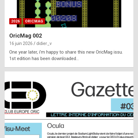
i
ff
2026
ORICMAG
i
c
OricMag 002
u
16 juin 2026
didier_v
l
One year later, i’m happy to share this new OricMag issu.
1st edition has been downloaded…
t
t
o
s
p
o
t
,
a