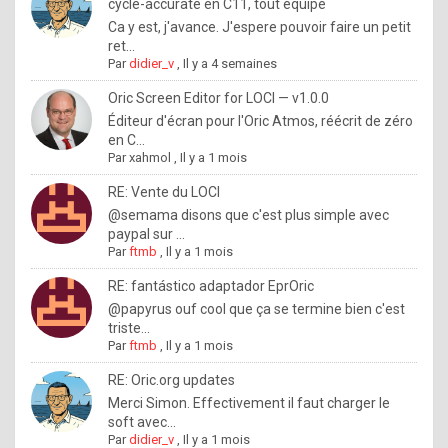
I
cycle-accurate en C11, tout équipé
Ca y est, j'avance. J'espere pouvoir faire un petit
f
ret...
y
Par
didier_v
,
Il y a 4 semaines
o
Oric Screen Editor for LOCI — v1.0.0
u
Éditeur d'écran pour l'Oric Atmos, réécrit de zéro
en C...
w
Par
xahmol
,
Il y a 1 mois
a
RE: Vente du LOCI
n
@semama disons que c'est plus simple avec
paypal sur ...
t
Par
ftmb
,
Il y a 1 mois
t
RE: fantástico adaptador EprOric
o
@papyrus ouf cool que ça se termine bien c'est
k
triste...
Par
ftmb
,
Il y a 1 mois
n
o
RE: Oric.org updates
Merci Simon. Effectivement il faut charger le
w
soft avec...
h
Par
didier_v
,
Il y a 1 mois