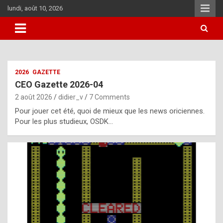
Skip
lundi, août 10, 2026
to
content
i
2026
GAZETTE
t
CEO Gazette 2026-04
r
2 août 2026
didier_v
7 Comments
e
Pour jouer cet été, quoi de mieux que les news oriciennes.
g
Pour les plus studieux, OSDK…
u
l
a
r
l
y
d