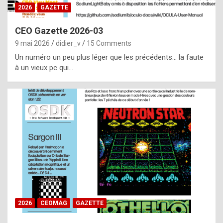
s
2026
GAZETTE
i
CEO Gazette 2026-03
d
9 mai 2026
didier_v
15 Comments
e
Un numéro un peu plus léger que les précédents… la faute
f
à un vieux pc qui…
r
o
m
m
a
y
b
e
b
2026
CEOMAG
GAZETTE
y
a