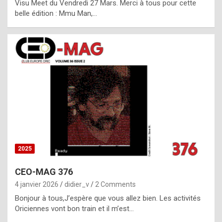
Visu Meet du Vendredi 27 Mars. Merci à tous pour cette
l
belle édition : Mmu Man,…
i
c
a
h
i
s
t
o
r
y
2025
s
CEO-MAG 376
p
4 janvier 2026
didier_v
2 Comments
e
Bonjour à tous,J’espère que vous allez bien. Les activités
c
Oriciennes vont bon train et il m’est…