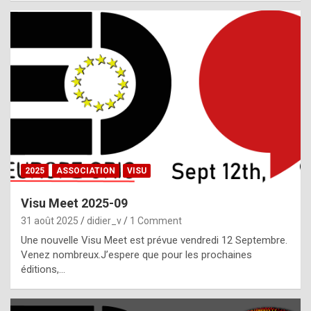
i
a
l
i
s
t
,
i
n
2025
ASSOCIATION
VISU
l
i
Visu Meet 2025-09
g
31 août 2025
didier_v
1 Comment
h
Une nouvelle Visu Meet est prévue vendredi 12 Septembre.
Venez nombreux.J’espere que pour les prochaines
t
éditions,…
o
f