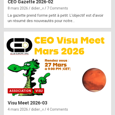
CEO Gazette 2026-02
g
8 mars 2026
didier_v
7 Comments
e
La gazette prend forme petit à petit. L’objectif est d’avoir
n
un résumé des nouveautés pour notre…
u
i
n
e
R
o
l
e
x
ASSOCIATION
VISU
r
Visu Meet 2026-03
e
4 mars 2026
didier_v
4 Comments
p