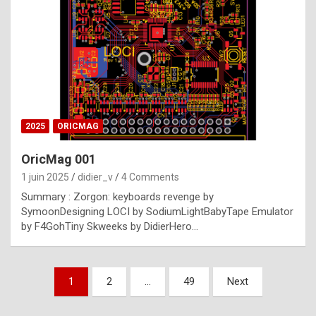
e
s
t
p
h
o
n
2025
ORICMAG
y
OricMag 001
R
1 juin 2025
didier_v
4 Comments
o
Summary : Zorgon: keyboards revenge by
l
SymoonDesigning LOCI by SodiumLightBabyTape Emulator
e
by F4GohTiny Skweeks by DidierHero…
x
a
Pagination
1
2
…
49
Next
r
des
e