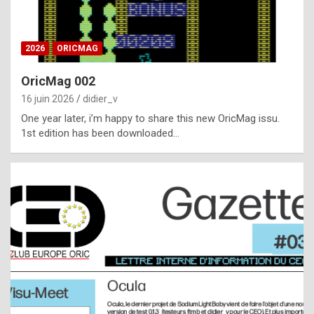
i
ff
2026
ORICMAG
i
c
OricMag 002
u
16 juin 2026
didier_v
l
One year later, i’m happy to share this new OricMag issu.
1st edition has been downloaded…
t
t
o
s
p
o
t
,
a