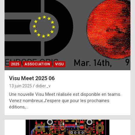
t
h
e
f
a
c
t
2025
ASSOCIATION
VISU
t
h
Visu Meet 2025 06
a
13 juin 2025
didier_v
t
Une nouvelle Visu Meet réalisée est disponible en teams.
t
Venez nombreux.J’espere que pour les prochaines
éditions,…
h
e
b