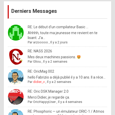
publications
9
Derniers Messages
5
%
m
RE: Le début d'un compilateur Basic ...
Ahhhh, toute ma jeunesse me revient en te
a
lisant. J'a...
d
Par
arzooooo
,
Il y a 2 jours
e
RE: NASS 2026
b
Mes deux machines passions.
Par
Gliou
,
Il y a 2 semaines
y
R
RE: OricMag 002
hello Fabrizio a déjà publié il y a 10 ans. Il a réce...
o
Par
didier_v
,
Il y a 2 semaines
l
RE: Oric DSK Manager 2.0
e
Merci Didier, je regarde ça.
x
Par
OricHappyUser
,
Il y a 4 semaines
.
RE: Phosphoric — un émulateur ORIC-1 / Atmos