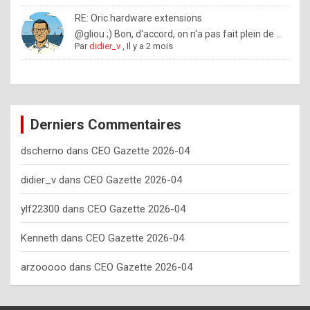
o
RE: Oric hardware extensions
w
@gliou ;) Bon, d'accord, on n'a pas fait plein de ...
Par
didier_v
,
Il y a 2 mois
o
f
t
e
Derniers Commentaires
n
dscherno
dans
CEO Gazette 2026-04
y
o
didier_v
dans
CEO Gazette 2026-04
u
ylf22300
dans
CEO Gazette 2026-04
s
h
Kenneth
dans
CEO Gazette 2026-04
o
arzooooo
dans
CEO Gazette 2026-04
u
l