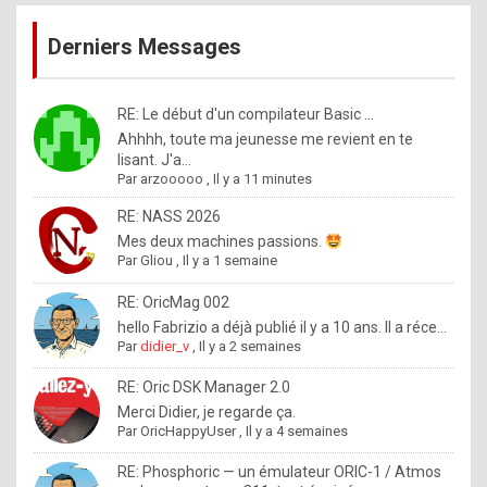
publications
9
Derniers Messages
5
%
m
RE: Le début d'un compilateur Basic ...
Ahhhh, toute ma jeunesse me revient en te
a
lisant. J'a...
d
Par
arzooooo
,
Il y a 11 minutes
e
RE: NASS 2026
b
Mes deux machines passions.
Par
Gliou
,
Il y a 1 semaine
y
R
RE: OricMag 002
hello Fabrizio a déjà publié il y a 10 ans. Il a réce...
o
Par
didier_v
,
Il y a 2 semaines
l
RE: Oric DSK Manager 2.0
e
Merci Didier, je regarde ça.
x
Par
OricHappyUser
,
Il y a 4 semaines
.
RE: Phosphoric — un émulateur ORIC-1 / Atmos