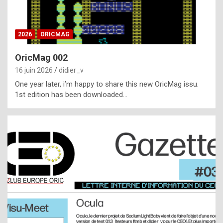
i
ff
2026
ORICMAG
i
c
OricMag 002
u
16 juin 2026
didier_v
l
One year later, i’m happy to share this new OricMag issu.
1st edition has been downloaded…
t
t
o
s
p
o
t
,
a