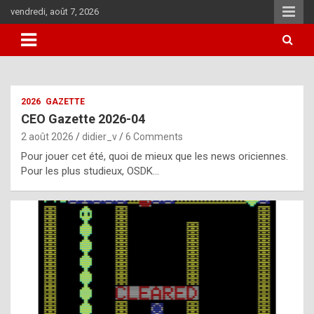
Skip
vendredi, août 7, 2026
to
content
i
2026
GAZETTE
t
CEO Gazette 2026-04
r
2 août 2026
didier_v
6 Comments
e
Pour jouer cet été, quoi de mieux que les news oriciennes.
g
Pour les plus studieux, OSDK…
u
l
a
r
l
y
d