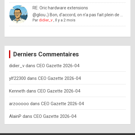
o
RE: Oric hardware extensions
w
@gliou ;) Bon, d'accord, on n'a pas fait plein de ...
Par
didier_v
,
Il y a 2 mois
o
f
t
e
Derniers Commentaires
n
didier_v
dans
CEO Gazette 2026-04
y
o
ylf22300
dans
CEO Gazette 2026-04
u
Kenneth
dans
CEO Gazette 2026-04
s
h
arzooooo
dans
CEO Gazette 2026-04
o
AlainP
dans
CEO Gazette 2026-04
u
l