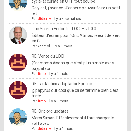
I
cycle-accurate en C11, tout équipé
Ca y est, j'avance. J'espere pouvoir faire un petit
f
ret...
y
Par
didier_v
,
Il y a 4 semaines
o
Oric Screen Editor for LOCI — v1.0.0
u
Éditeur d'écran pour l'Oric Atmos, réécrit de zéro
en C...
w
Par
xahmol
,
Il y a 1 mois
a
RE: Vente du LOCI
n
@semama disons que c'est plus simple avec
paypal sur ...
t
Par
ftmb
,
Il y a 1 mois
t
RE: fantástico adaptador EprOric
o
@papyrus ouf cool que ça se termine bien c'est
k
triste...
Par
ftmb
,
Il y a 1 mois
n
o
RE: Oric.org updates
Merci Simon. Effectivement il faut charger le
w
soft avec...
h
Par
didier_v
,
Il y a 1 mois