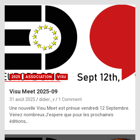
i
a
l
i
s
t
,
i
n
2025
ASSOCIATION
VISU
l
i
Visu Meet 2025-09
g
31 août 2025
didier_v
1 Comment
h
Une nouvelle Visu Meet est prévue vendredi 12 Septembre.
Venez nombreux.J’espere que pour les prochaines
t
éditions,…
o
f