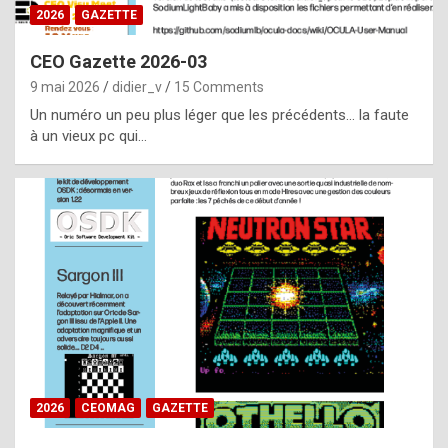
s
2026
GAZETTE
i
CEO Gazette 2026-03
d
9 mai 2026
didier_v
15 Comments
e
Un numéro un peu plus léger que les précédents… la faute
f
à un vieux pc qui…
r
o
m
m
a
y
b
e
b
2026
CEOMAG
GAZETTE
y
a