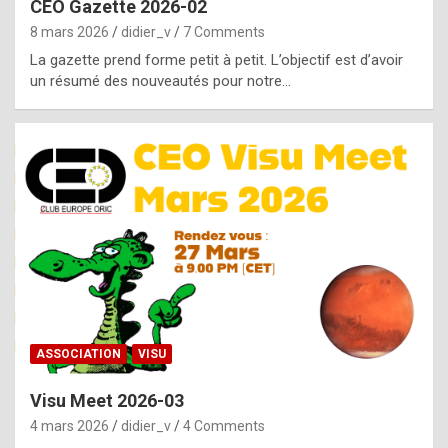
CEO Gazette 2026-02
g
8 mars 2026
didier_v
7 Comments
e
La gazette prend forme petit à petit. L’objectif est d’avoir
n
un résumé des nouveautés pour notre…
u
i
n
e
R
o
l
e
x
ASSOCIATION
VISU
r
Visu Meet 2026-03
e
4 mars 2026
didier_v
4 Comments
p