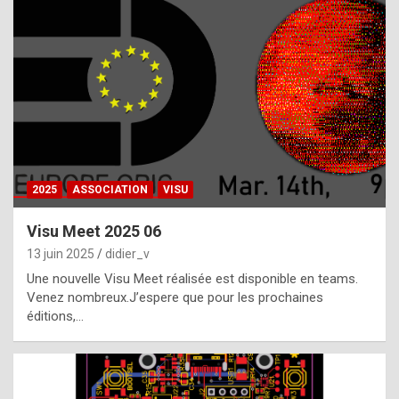
t
h
e
f
a
c
t
2025
ASSOCIATION
VISU
t
h
Visu Meet 2025 06
a
13 juin 2025
didier_v
t
Une nouvelle Visu Meet réalisée est disponible en teams.
t
Venez nombreux.J’espere que pour les prochaines
éditions,…
h
e
b