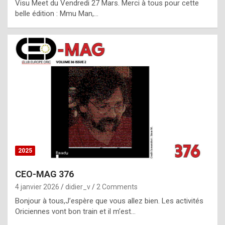
Visu Meet du Vendredi 27 Mars. Merci à tous pour cette
l
belle édition : Mmu Man,…
i
c
a
h
i
s
t
o
r
y
2025
s
CEO-MAG 376
p
4 janvier 2026
didier_v
2 Comments
e
Bonjour à tous,J’espère que vous allez bien. Les activités
c
Oriciennes vont bon train et il m’est…