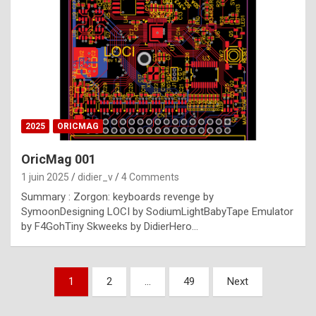
e
s
t
p
h
o
n
2025
ORICMAG
y
OricMag 001
R
1 juin 2025
didier_v
4 Comments
o
Summary : Zorgon: keyboards revenge by
l
SymoonDesigning LOCI by SodiumLightBabyTape Emulator
e
by F4GohTiny Skweeks by DidierHero…
x
a
Pagination
1
2
…
49
Next
r
des
e