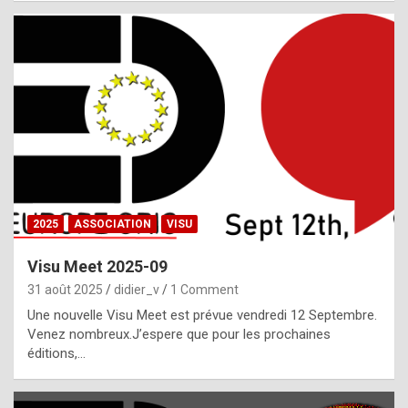
i
a
l
i
s
t
,
i
n
2025
ASSOCIATION
VISU
l
i
Visu Meet 2025-09
g
31 août 2025
didier_v
1 Comment
h
Une nouvelle Visu Meet est prévue vendredi 12 Septembre.
Venez nombreux.J’espere que pour les prochaines
t
éditions,…
o
f