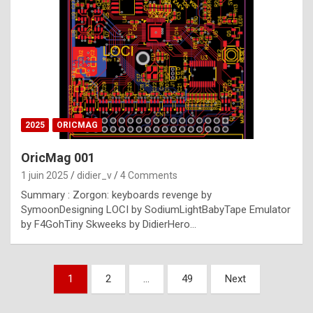
e
s
t
p
h
o
n
2025
ORICMAG
y
OricMag 001
R
1 juin 2025
didier_v
4 Comments
o
Summary : Zorgon: keyboards revenge by
l
SymoonDesigning LOCI by SodiumLightBabyTape Emulator
e
by F4GohTiny Skweeks by DidierHero…
x
a
Pagination
1
2
…
49
Next
r
des
e