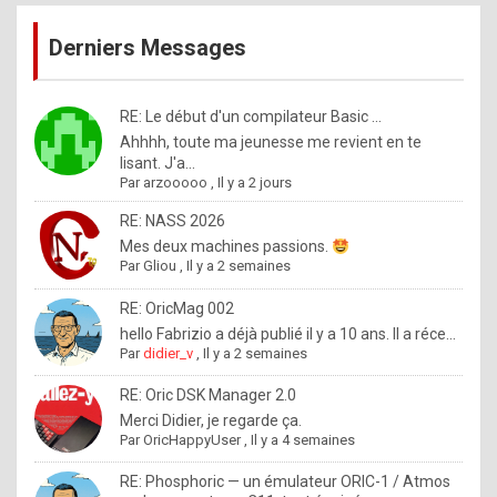
publications
9
Derniers Messages
5
%
m
RE: Le début d'un compilateur Basic ...
Ahhhh, toute ma jeunesse me revient en te
a
lisant. J'a...
d
Par
arzooooo
,
Il y a 2 jours
e
RE: NASS 2026
b
Mes deux machines passions.
Par
Gliou
,
Il y a 2 semaines
y
R
RE: OricMag 002
hello Fabrizio a déjà publié il y a 10 ans. Il a réce...
o
Par
didier_v
,
Il y a 2 semaines
l
RE: Oric DSK Manager 2.0
e
Merci Didier, je regarde ça.
x
Par
OricHappyUser
,
Il y a 4 semaines
.
RE: Phosphoric — un émulateur ORIC-1 / Atmos