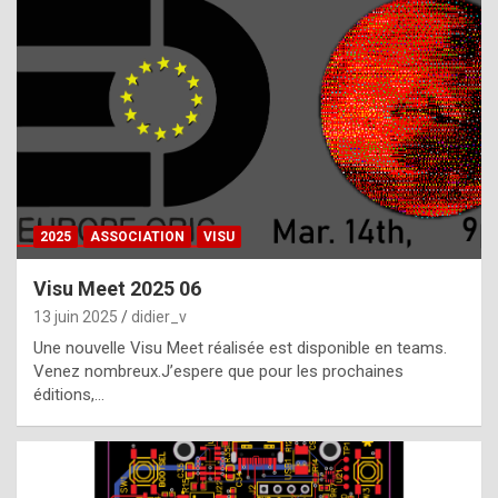
t
h
e
f
a
c
t
2025
ASSOCIATION
VISU
t
h
Visu Meet 2025 06
a
13 juin 2025
didier_v
t
Une nouvelle Visu Meet réalisée est disponible en teams.
t
Venez nombreux.J’espere que pour les prochaines
éditions,…
h
e
b