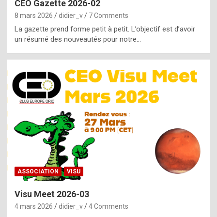
CEO Gazette 2026-02
g
8 mars 2026
didier_v
7 Comments
e
La gazette prend forme petit à petit. L’objectif est d’avoir
n
un résumé des nouveautés pour notre…
u
i
n
e
R
o
l
e
x
ASSOCIATION
VISU
r
Visu Meet 2026-03
e
4 mars 2026
didier_v
4 Comments
p