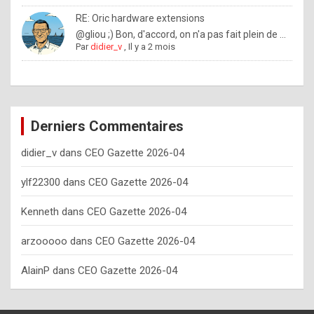
o
RE: Oric hardware extensions
w
@gliou ;) Bon, d'accord, on n'a pas fait plein de ...
Par
didier_v
,
Il y a 2 mois
o
f
t
e
Derniers Commentaires
n
didier_v
dans
CEO Gazette 2026-04
y
o
ylf22300
dans
CEO Gazette 2026-04
u
Kenneth
dans
CEO Gazette 2026-04
s
h
arzooooo
dans
CEO Gazette 2026-04
o
AlainP
dans
CEO Gazette 2026-04
u
l