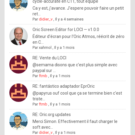
I
cycle-accurate en C11, tout équipé
Ca y est, j'avance. J'espere pouvoir faire un petit
f
ret...
y
Par
didier_v
,
Il y a 4 semaines
o
Oric Screen Editor for LOCI — v1.0.0
u
Éditeur d'écran pour l'Oric Atmos, réécrit de zéro
en C...
w
Par
xahmol
,
Il y a 1 mois
a
RE: Vente du LOCI
n
@semama disons que c'est plus simple avec
paypal sur ...
t
Par
ftmb
,
Il y a 1 mois
t
RE: fantástico adaptador EprOric
o
@papyrus ouf cool que ça se termine bien c'est
k
triste...
Par
ftmb
,
Il y a 1 mois
n
o
RE: Oric.org updates
Merci Simon. Effectivement il faut charger le
w
soft avec...
h
Par
didier_v
,
Il y a 1 mois