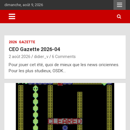
Skip
dimanche, août 9, 2026
to
content
i
2026
GAZETTE
t
CEO Gazette 2026-04
r
2 août 2026
didier_v
6 Comments
e
Pour jouer cet été, quoi de mieux que les news oriciennes.
g
Pour les plus studieux, OSDK…
u
l
a
r
l
y
d