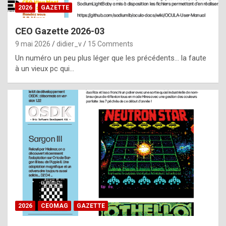
s
2026
GAZETTE
i
CEO Gazette 2026-03
d
9 mai 2026
didier_v
15 Comments
e
Un numéro un peu plus léger que les précédents… la faute
f
à un vieux pc qui…
r
o
m
m
a
y
b
e
b
2026
CEOMAG
GAZETTE
y
a