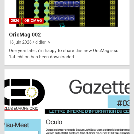
i
ff
2026
ORICMAG
i
c
OricMag 002
u
16 juin 2026
didier_v
l
One year later, i’m happy to share this new OricMag issu.
1st edition has been downloaded…
t
t
o
s
p
o
t
,
a