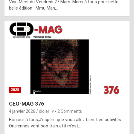
Visu Meet du Vendredi 27 Mars. Merci à tous pour cette
l
belle édition : Mmu Man,…
i
c
a
h
i
s
t
o
r
y
2025
s
CEO-MAG 376
p
4 janvier 2026
didier_v
2 Comments
e
Bonjour à tous,J’espère que vous allez bien. Les activités
c
Oriciennes vont bon train et il m’est…