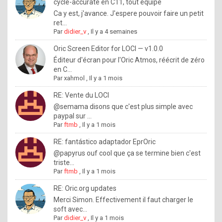
I
cycle-accurate en C11, tout équipé
Ca y est, j'avance. J'espere pouvoir faire un petit
f
ret...
y
Par
didier_v
,
Il y a 4 semaines
o
Oric Screen Editor for LOCI — v1.0.0
u
Éditeur d'écran pour l'Oric Atmos, réécrit de zéro
en C...
w
Par
xahmol
,
Il y a 1 mois
a
RE: Vente du LOCI
n
@semama disons que c'est plus simple avec
paypal sur ...
t
Par
ftmb
,
Il y a 1 mois
t
RE: fantástico adaptador EprOric
o
@papyrus ouf cool que ça se termine bien c'est
k
triste...
Par
ftmb
,
Il y a 1 mois
n
o
RE: Oric.org updates
Merci Simon. Effectivement il faut charger le
w
soft avec...
h
Par
didier_v
,
Il y a 1 mois