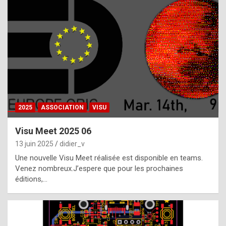
t
h
e
f
a
c
t
2025
ASSOCIATION
VISU
t
h
Visu Meet 2025 06
a
13 juin 2025
didier_v
t
Une nouvelle Visu Meet réalisée est disponible en teams.
t
Venez nombreux.J’espere que pour les prochaines
éditions,…
h
e
b