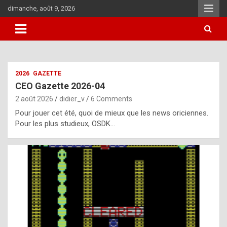
Skip
dimanche, août 9, 2026
to
content
i
2026
GAZETTE
t
CEO Gazette 2026-04
r
2 août 2026
didier_v
6 Comments
e
Pour jouer cet été, quoi de mieux que les news oriciennes.
g
Pour les plus studieux, OSDK…
u
l
a
r
l
y
d