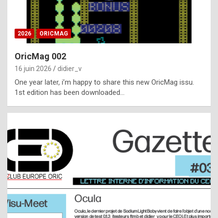
i
ff
2026
ORICMAG
i
c
OricMag 002
u
16 juin 2026
didier_v
l
One year later, i’m happy to share this new OricMag issu.
1st edition has been downloaded…
t
t
o
s
p
o
t
,
a