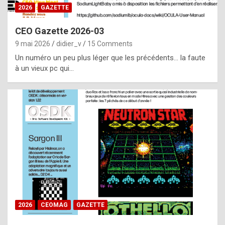
s
2026
GAZETTE
i
CEO Gazette 2026-03
d
9 mai 2026
didier_v
15 Comments
e
Un numéro un peu plus léger que les précédents… la faute
f
à un vieux pc qui…
r
o
m
m
a
y
b
e
b
2026
CEOMAG
GAZETTE
y
a