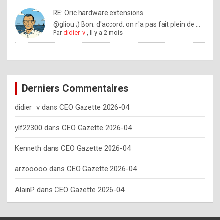
o
RE: Oric hardware extensions
w
@gliou ;) Bon, d'accord, on n'a pas fait plein de ...
Par
didier_v
,
Il y a 2 mois
o
f
t
e
Derniers Commentaires
n
didier_v
dans
CEO Gazette 2026-04
y
o
ylf22300
dans
CEO Gazette 2026-04
u
Kenneth
dans
CEO Gazette 2026-04
s
h
arzooooo
dans
CEO Gazette 2026-04
o
AlainP
dans
CEO Gazette 2026-04
u
l