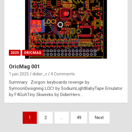
e
s
t
p
h
o
n
2025
ORICMAG
y
OricMag 001
R
1 juin 2025
didier_v
4 Comments
o
Summary : Zorgon: keyboards revenge by
l
SymoonDesigning LOCI by SodiumLightBabyTape Emulator
e
by F4GohTiny Skweeks by DidierHero…
x
a
Pagination
1
2
…
49
Next
r
des
e