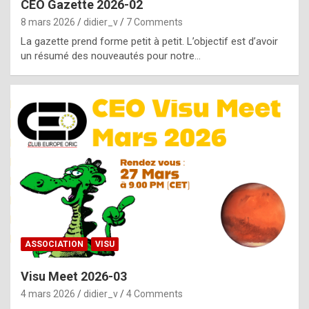
CEO Gazette 2026-02
g
8 mars 2026
didier_v
7 Comments
e
La gazette prend forme petit à petit. L’objectif est d’avoir
n
un résumé des nouveautés pour notre…
u
i
n
e
R
o
l
e
x
ASSOCIATION
VISU
r
Visu Meet 2026-03
e
4 mars 2026
didier_v
4 Comments
p