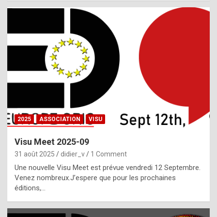
i
a
l
i
s
t
,
i
n
2025
ASSOCIATION
VISU
l
i
Visu Meet 2025-09
g
31 août 2025
didier_v
1 Comment
h
Une nouvelle Visu Meet est prévue vendredi 12 Septembre.
Venez nombreux.J’espere que pour les prochaines
t
éditions,…
o
f