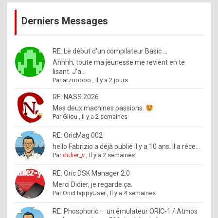
publications
9
Derniers Messages
5
%
m
RE: Le début d'un compilateur Basic ...
Ahhhh, toute ma jeunesse me revient en te
a
lisant. J'a...
d
Par
arzooooo
,
Il y a 2 jours
e
RE: NASS 2026
b
Mes deux machines passions.
Par
Gliou
,
Il y a 2 semaines
y
R
RE: OricMag 002
hello Fabrizio a déjà publié il y a 10 ans. Il a réce...
o
Par
didier_v
,
Il y a 2 semaines
l
RE: Oric DSK Manager 2.0
e
Merci Didier, je regarde ça.
x
Par
OricHappyUser
,
Il y a 4 semaines
.
RE: Phosphoric — un émulateur ORIC-1 / Atmos