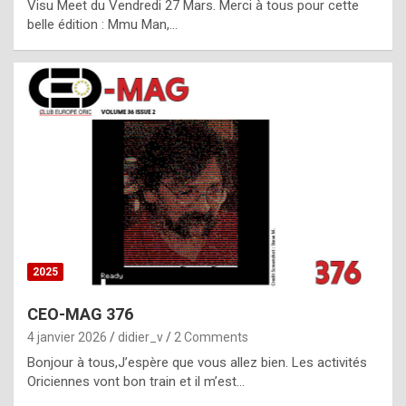
Visu Meet du Vendredi 27 Mars. Merci à tous pour cette
l
belle édition : Mmu Man,…
i
c
a
h
i
s
t
o
r
y
2025
s
CEO-MAG 376
p
4 janvier 2026
didier_v
2 Comments
e
Bonjour à tous,J’espère que vous allez bien. Les activités
c
Oriciennes vont bon train et il m’est…