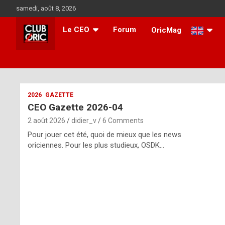
Skip
samedi, août 8, 2026
to
content
Le CEO
Forum
OricMag
i
2026
GAZETTE
CEO Gazette 2026-04
t
2 août 2026
didier_v
6 Comments
r
Pour jouer cet été, quoi de mieux que les news
e
oriciennes. Pour les plus studieux, OSDK…
g
u
l
a