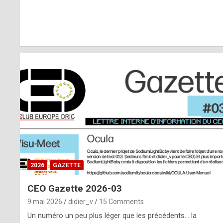
r
l
y
d
i
ff
i
c
u
2026
GAZETTE
l
CEO Gazette 2026-03
t
9 mai 2026
didier_v
15 Comments
t
Un numéro un peu plus léger que les précédents… la