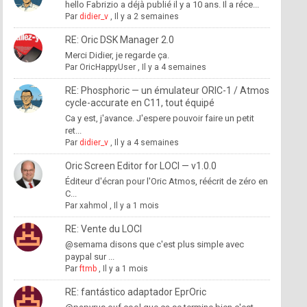
hello Fabrizio a déjà publié il y a 10 ans. Il a réce...
Par
didier_v
,
Il y a 2 semaines
RE: Oric DSK Manager 2.0
Merci Didier, je regarde ça.
Par
OricHappyUser
,
Il y a 4 semaines
RE: Phosphoric — un émulateur ORIC-1 / Atmos
cycle-accurate en C11, tout équipé
Ca y est, j'avance. J'espere pouvoir faire un petit
ret...
Par
didier_v
,
Il y a 4 semaines
Oric Screen Editor for LOCI — v1.0.0
Éditeur d'écran pour l'Oric Atmos, réécrit de zéro en
C...
Par
xahmol
,
Il y a 1 mois
RE: Vente du LOCI
@semama disons que c'est plus simple avec
paypal sur ...
Par
ftmb
,
Il y a 1 mois
RE: fantástico adaptador EprOric