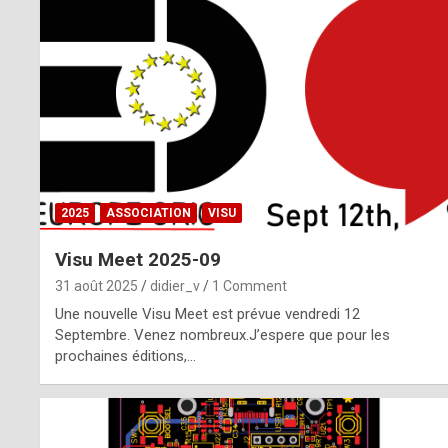
o
m
m
a
y
b
2025
ASSOCIATION
VISU
e
Visu Meet 2025-09
b
31 août 2025
didier_v
1 Comment
y
Une nouvelle Visu Meet est prévue vendredi 12
Septembre. Venez nombreux.J’espere que pour les
a
prochaines éditions,…
g
e