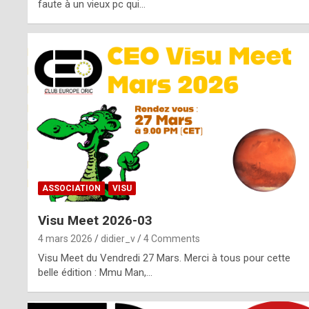
o
faute à un vieux pc qui…
s
p
o
t
,
a
s
ASSOCIATION
VISU
i
Visu Meet 2026-03
d
4 mars 2026
didier_v
4 Comments
e
Visu Meet du Vendredi 27 Mars. Merci à tous pour cette
belle édition : Mmu Man,…
f
r