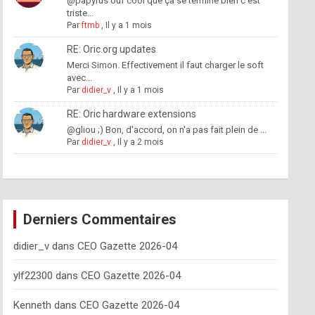
@papyrus ouf cool que ça se termine bien c'est
triste...
Par
ftmb
,
Il y a 1 mois
RE: Oric.org updates
Merci Simon. Effectivement il faut charger le soft
avec...
Par
didier_v
,
Il y a 1 mois
RE: Oric hardware extensions
@gliou ;) Bon, d'accord, on n'a pas fait plein de ...
Par
didier_v
,
Il y a 2 mois
Derniers Commentaires
didier_v
dans
CEO Gazette 2026-04
ylf22300
dans
CEO Gazette 2026-04
Kenneth
dans
CEO Gazette 2026-04