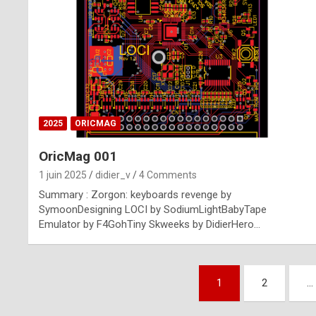
n
u
i
n
e
2025
ORICMAG
R
OricMag 001
o
1 juin 2025
didier_v
4 Comments
l
Summary : Zorgon: keyboards revenge by
e
SymoonDesigning LOCI by SodiumLightBabyTape
Emulator by F4GohTiny Skweeks by DidierHero…
x
r
Pagination
e
1
2
…
des
p