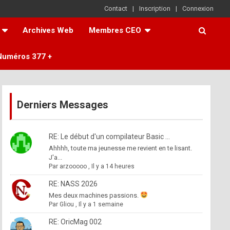
Contact
Inscription
Connexion
Archives Web
Membres CEO
Numéros 377 +
Derniers Messages
RE: Le début d'un compilateur Basic ...
Ahhhh, toute ma jeunesse me revient en te lisant.
J'a...
Par
arzooooo
,
Il y a 14 heures
RE: NASS 2026
Mes deux machines passions.
Par
Gliou
,
Il y a 1 semaine
RE: OricMag 002