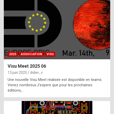
t
h
e
f
a
c
t
2025
ASSOCIATION
VISU
t
h
Visu Meet 2025 06
a
13 juin 2025
didier_v
t
Une nouvelle Visu Meet réalisée est disponible en teams.
t
Venez nombreux.J’espere que pour les prochaines
éditions,…
h
e
b