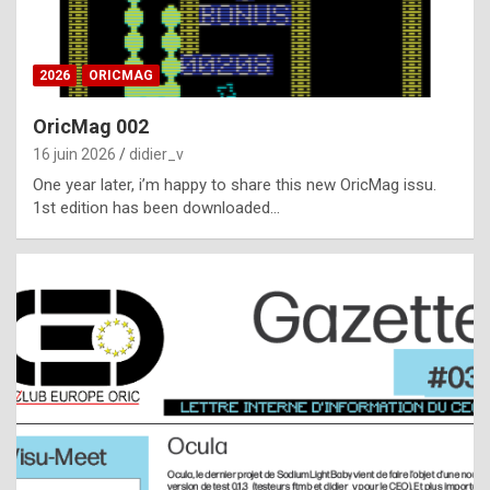
i
ff
2026
ORICMAG
i
c
OricMag 002
u
16 juin 2026
didier_v
l
One year later, i’m happy to share this new OricMag issu.
1st edition has been downloaded…
t
t
o
s
p
o
t
,
a