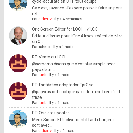
I
cycle-accurate en C11, tout équipé
Ca y est, j'avance. J'espere pouvoir faire un petit
f
ret...
y
Par
didier_v
,
Il y a 4 semaines
o
Oric Screen Editor for LOCI — v1.0.0
u
Éditeur d'écran pour l'Oric Atmos, réécrit de zéro
en C...
w
Par
xahmol
,
Il y a 1 mois
a
RE: Vente du LOCI
n
@semama disons que c'est plus simple avec
paypal sur ...
t
Par
ftmb
,
Il y a 1 mois
t
RE: fantástico adaptador EprOric
o
@papyrus ouf cool que ça se termine bien c'est
k
triste...
Par
ftmb
,
Il y a 1 mois
n
o
RE: Oric.org updates
Merci Simon. Effectivement il faut charger le
w
soft avec...
h
Par
didier_v
,
Il y a 1 mois