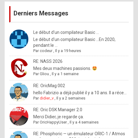
publications
9
Derniers Messages
5
%
m
Le début d'un compilateur Basic ...
Le début d'un compilateur Basic ...En 2020,
a
pendant le ...
d
Par
codeur
,
Il y a 19 heures
e
RE: NASS 2026
b
Mes deux machines passions.
Par
Gliou
,
Il y a 1 semaine
y
R
RE: OricMag 002
hello Fabrizio a déjà publié il y a 10 ans. Il a réce...
o
Par
didier_v
,
Il y a 2 semaines
l
RE: Oric DSK Manager 2.0
e
Merci Didier, je regarde ça.
x
Par
OricHappyUser
,
Il y a 4 semaines
.
RE: Phosphoric — un émulateur ORIC-1 / Atmos