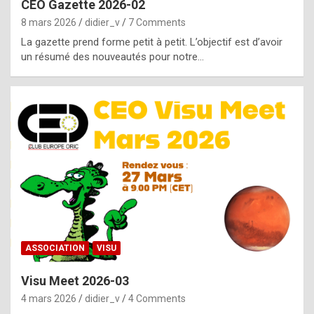
CEO Gazette 2026-02
g
8 mars 2026
didier_v
7 Comments
e
La gazette prend forme petit à petit. L’objectif est d’avoir
n
un résumé des nouveautés pour notre…
u
i
n
e
R
o
l
e
x
ASSOCIATION
VISU
r
Visu Meet 2026-03
e
4 mars 2026
didier_v
4 Comments
p