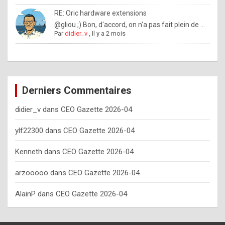
o
RE: Oric hardware extensions
w
@gliou ;) Bon, d'accord, on n'a pas fait plein de ...
Par
didier_v
,
Il y a 2 mois
o
f
t
e
Derniers Commentaires
n
didier_v
dans
CEO Gazette 2026-04
y
o
ylf22300
dans
CEO Gazette 2026-04
u
Kenneth
dans
CEO Gazette 2026-04
s
h
arzooooo
dans
CEO Gazette 2026-04
o
AlainP
dans
CEO Gazette 2026-04
u
l