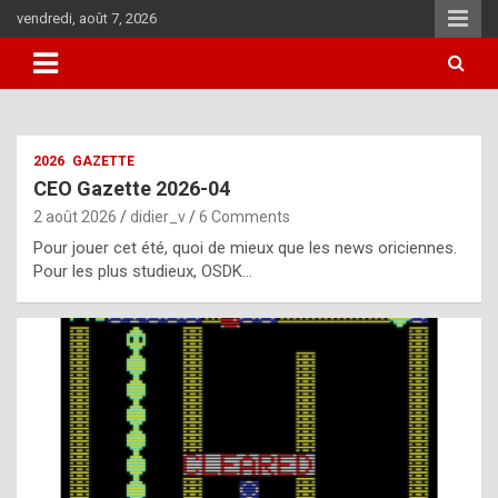
Skip
vendredi, août 7, 2026
to
content
i
2026
GAZETTE
t
CEO Gazette 2026-04
r
2 août 2026
didier_v
6 Comments
e
Pour jouer cet été, quoi de mieux que les news oriciennes.
g
Pour les plus studieux, OSDK…
u
l
a
r
l
y
d