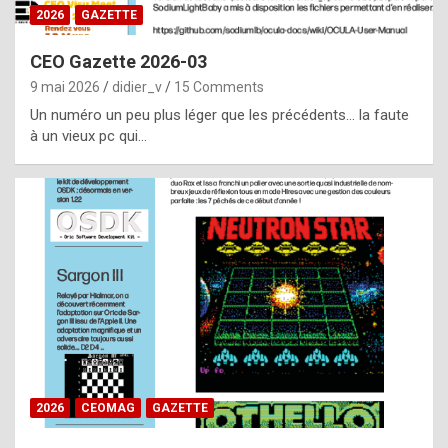
s
2026
GAZETTE
i
CEO Gazette 2026-03
d
9 mai 2026
didier_v
15 Comments
e
Un numéro un peu plus léger que les précédents… la faute
f
à un vieux pc qui…
r
o
m
m
a
y
b
e
b
2026
CEOMAG
GAZETTE
y
a