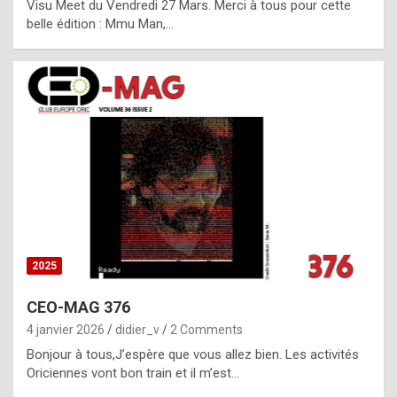
Visu Meet du Vendredi 27 Mars. Merci à tous pour cette
l
belle édition : Mmu Man,…
i
c
a
h
i
s
t
o
r
y
2025
s
CEO-MAG 376
p
4 janvier 2026
didier_v
2 Comments
e
Bonjour à tous,J’espère que vous allez bien. Les activités
c
Oriciennes vont bon train et il m’est…