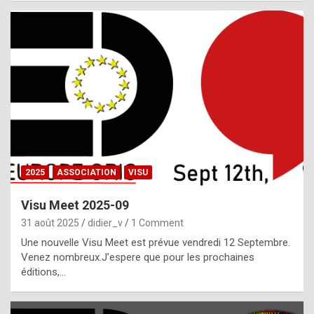
i
a
l
i
s
t
,
i
n
2025
ASSOCIATION
VISU
l
i
Visu Meet 2025-09
g
31 août 2025
didier_v
1 Comment
h
Une nouvelle Visu Meet est prévue vendredi 12 Septembre.
Venez nombreux.J’espere que pour les prochaines
t
éditions,…
o
f