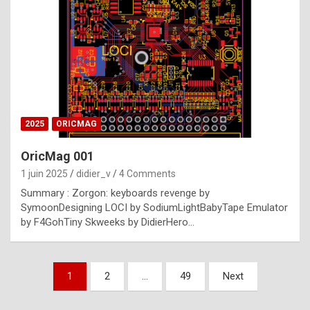
e
s
t
p
h
o
n
2025
ORICMAG
y
OricMag 001
R
1 juin 2025
didier_v
4 Comments
o
Summary : Zorgon: keyboards revenge by
l
SymoonDesigning LOCI by SodiumLightBabyTape Emulator
e
by F4GohTiny Skweeks by DidierHero…
x
a
Pagination
1
2
…
49
Next
r
des
e