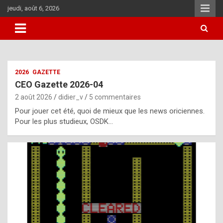
Aller
jeudi, août 6, 2026
au
contenu
i
2026
GAZETTE
t
CEO Gazette 2026-04
r
2 août 2026
didier_v
5 commentaires
e
Pour jouer cet été, quoi de mieux que les news oriciennes.
g
Pour les plus studieux, OSDK…
u
l
a
r
l
y
d