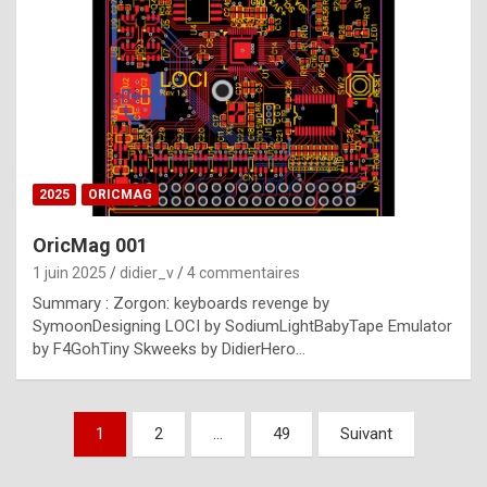
e
s
t
p
h
o
n
2025
ORICMAG
y
OricMag 001
R
1 juin 2025
didier_v
4 commentaires
o
Summary : Zorgon: keyboards revenge by
l
SymoonDesigning LOCI by SodiumLightBabyTape Emulator
e
by F4GohTiny Skweeks by DidierHero…
x
a
Pagination
1
2
…
49
Suivant
r
des
e