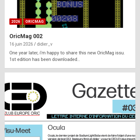
i
ff
2026
ORICMAG
i
c
OricMag 002
u
16 juin 2026
didier_v
l
One year later, i’m happy to share this new OricMag issu.
1st edition has been downloaded…
t
t
o
s
p
o
t
,
a