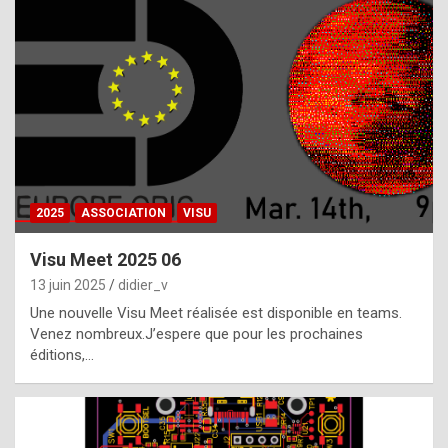
t
h
e
f
a
c
t
2025
ASSOCIATION
VISU
t
h
Visu Meet 2025 06
a
13 juin 2025
didier_v
t
Une nouvelle Visu Meet réalisée est disponible en teams.
t
Venez nombreux.J’espere que pour les prochaines
éditions,…
h
e
b