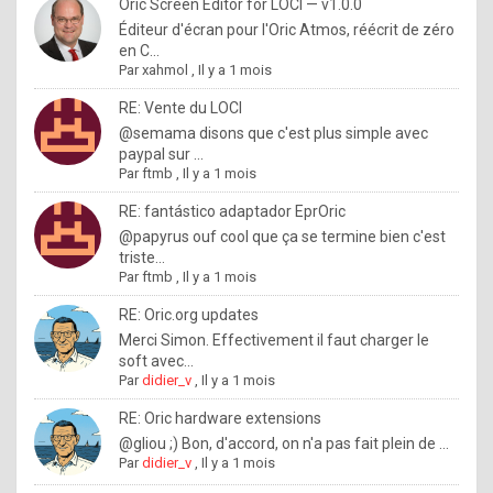
I
Oric Screen Editor for LOCI — v1.0.0
Éditeur d'écran pour l'Oric Atmos, réécrit de zéro
f
en C...
y
Par
xahmol
,
Il y a 1 mois
o
RE: Vente du LOCI
u
@semama disons que c'est plus simple avec
paypal sur ...
w
Par
ftmb
,
Il y a 1 mois
a
RE: fantástico adaptador EprOric
n
@papyrus ouf cool que ça se termine bien c'est
triste...
t
Par
ftmb
,
Il y a 1 mois
t
RE: Oric.org updates
o
Merci Simon. Effectivement il faut charger le
k
soft avec...
Par
didier_v
,
Il y a 1 mois
n
o
RE: Oric hardware extensions
@gliou ;) Bon, d'accord, on n'a pas fait plein de ...
w
Par
didier_v
,
Il y a 1 mois
h