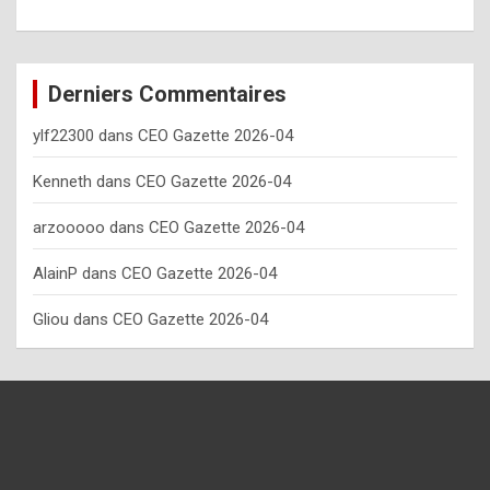
o
w
o
Derniers Commentaires
f
ylf22300
dans
CEO Gazette 2026-04
t
e
Kenneth
dans
CEO Gazette 2026-04
n
arzooooo
dans
CEO Gazette 2026-04
y
AlainP
dans
CEO Gazette 2026-04
o
u
Gliou
dans
CEO Gazette 2026-04
s
h
o
u
l