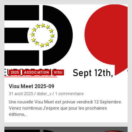
i
a
l
i
s
t
,
i
n
2025
ASSOCIATION
VISU
l
i
Visu Meet 2025-09
g
31 août 2025
didier_v
1 commentaire
h
Une nouvelle Visu Meet est prévue vendredi 12 Septembre.
Venez nombreux.J’espere que pour les prochaines
t
éditions,…
o
f