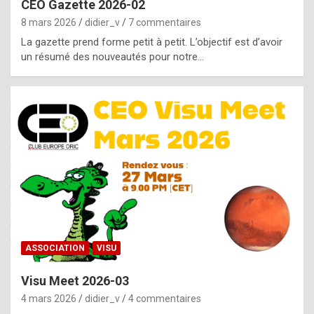
CEO Gazette 2026-02
g
8 mars 2026
didier_v
7 commentaires
e
La gazette prend forme petit à petit. L’objectif est d’avoir
n
un résumé des nouveautés pour notre…
u
i
n
e
R
o
l
e
x
ASSOCIATION
VISU
r
Visu Meet 2026-03
e
4 mars 2026
didier_v
4 commentaires
p