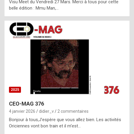
Visu Meet du Vendredi 27 Mars. Merci à tous pour cette
l
belle édition : Mmu Man,…
i
c
a
h
i
s
t
o
r
y
2025
s
CEO-MAG 376
p
4 janvier 2026
didier_v
2 commentaires
e
Bonjour à tous,J’espère que vous allez bien. Les activités
c
Oriciennes vont bon train et il m’est…