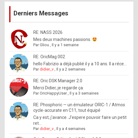
publications
9
Derniers Messages
5
%
m
RE: NASS 2026
Mes deux machines passions.
a
Par
Gliou
,
Il y a 1 semaine
d
RE: OricMag 002
e
hello Fabrizio a déjà publié il y a 10 ans. Il a réce...
b
Par
didier_v
,
Il y a 2 semaines
y
RE: Oric DSK Manager 2.0
R
Merci Didier, je regarde ça.
Par
OricHappyUser
,
Il y a 3 semaines
o
l
RE: Phosphoric — un émulateur ORIC-1 / Atmos
cycle-accurate en C11, tout équipé
e
Ca y est, j'avance. J'espere pouvoir faire un petit
x
ret...
Par
didier_v
,
Il y a 4 semaines
.