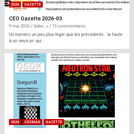
s
2026
GAZETTE
i
CEO Gazette 2026-03
d
9 mai 2026
didier_v
15 commentaires
e
Un numéro un peu plus léger que les précédents… la faute
f
à un vieux pc qui…
r
o
m
m
a
y
b
e
b
2026
CEOMAG
GAZETTE
y
a