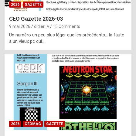
s
2026
GAZETTE
i
CEO Gazette 2026-03
d
9 mai 2026
didier_v
15 Comments
e
Un numéro un peu plus léger que les précédents… la faute
f
à un vieux pc qui…
r
o
m
m
a
y
b
e
b
2026
CEOMAG
GAZETTE
y
a