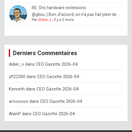
o
RE: Oric hardware extensions
w
@gliou ;) Bon, d'accord, on n'a pas fait plein de ...
Par
didier_v
,
Il y a 2 mois
o
f
t
e
Derniers Commentaires
n
didier_v
dans
CEO Gazette 2026-04
y
o
ylf22300
dans
CEO Gazette 2026-04
u
Kenneth
dans
CEO Gazette 2026-04
s
h
arzooooo
dans
CEO Gazette 2026-04
o
AlainP
dans
CEO Gazette 2026-04
u
l