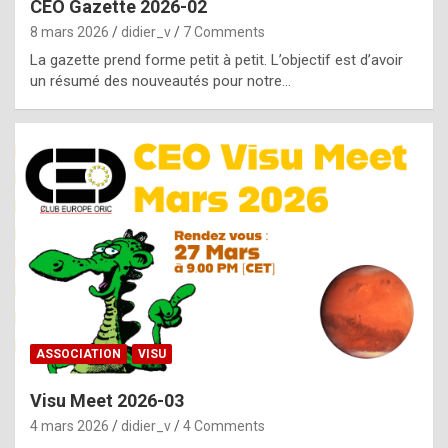
CEO Gazette 2026-02
g
8 mars 2026
didier_v
7 Comments
e
La gazette prend forme petit à petit. L’objectif est d’avoir
n
un résumé des nouveautés pour notre…
u
i
n
e
R
o
l
e
x
ASSOCIATION
VISU
r
Visu Meet 2026-03
e
4 mars 2026
didier_v
4 Comments
p