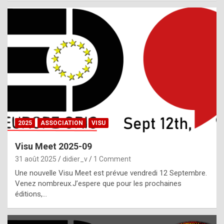
i
a
l
i
s
t
,
i
n
2025
ASSOCIATION
VISU
l
i
Visu Meet 2025-09
g
31 août 2025
didier_v
1 Comment
h
Une nouvelle Visu Meet est prévue vendredi 12 Septembre.
Venez nombreux.J’espere que pour les prochaines
t
éditions,…
o
f