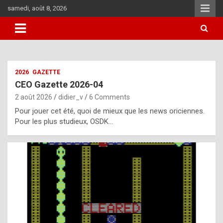
Skip
samedi, août 8, 2026
to
content
i
2026
GAZETTE
t
CEO Gazette 2026-04
r
2 août 2026
didier_v
6 Comments
e
Pour jouer cet été, quoi de mieux que les news oriciennes.
g
Pour les plus studieux, OSDK…
u
l
a
r
l
y
d