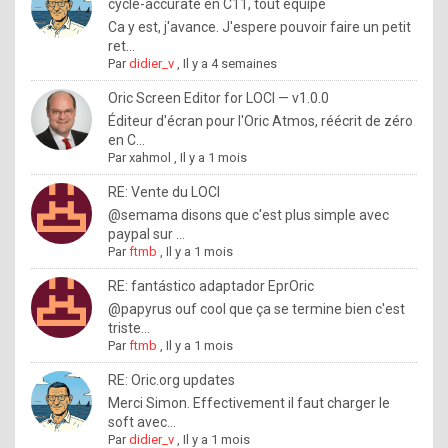
I
cycle-accurate en C11, tout équipé
Ca y est, j'avance. J'espere pouvoir faire un petit
f
ret...
y
Par
didier_v
,
Il y a 4 semaines
o
Oric Screen Editor for LOCI — v1.0.0
u
Éditeur d'écran pour l'Oric Atmos, réécrit de zéro
en C...
w
Par
xahmol
,
Il y a 1 mois
a
RE: Vente du LOCI
n
@semama disons que c'est plus simple avec
paypal sur ...
t
Par
ftmb
,
Il y a 1 mois
t
RE: fantástico adaptador EprOric
o
@papyrus ouf cool que ça se termine bien c'est
k
triste...
Par
ftmb
,
Il y a 1 mois
n
o
RE: Oric.org updates
Merci Simon. Effectivement il faut charger le
w
soft avec...
h
Par
didier_v
,
Il y a 1 mois