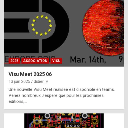
t
h
e
f
a
c
t
2025
ASSOCIATION
VISU
t
h
Visu Meet 2025 06
a
13 juin 2025
didier_v
t
Une nouvelle Visu Meet réalisée est disponible en teams.
t
Venez nombreux.J’espere que pour les prochaines
éditions,…
h
e
b