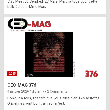
Visu Meet du Vendredi 27 Mars. Merci à tous pour cette
l
belle édition : Mmu Man,…
i
c
a
h
i
s
t
o
r
y
2025
s
CEO-MAG 376
p
4 janvier 2026
didier_v
2 Comments
e
Bonjour à tous,J’espère que vous allez bien. Les activités
c
Oriciennes vont bon train et il m’est…