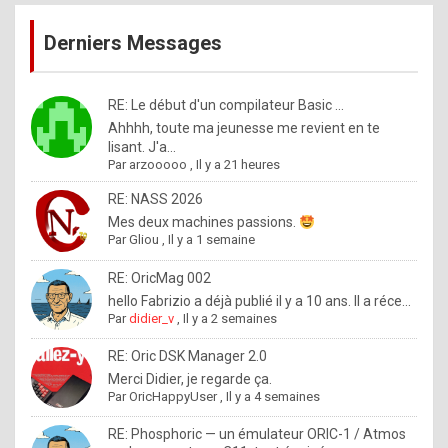
publications
9
Derniers Messages
5
%
m
RE: Le début d'un compilateur Basic ...
Ahhhh, toute ma jeunesse me revient en te
a
lisant. J'a...
d
Par
arzooooo
,
Il y a 21 heures
e
RE: NASS 2026
b
Mes deux machines passions.
Par
Gliou
,
Il y a 1 semaine
y
R
RE: OricMag 002
hello Fabrizio a déjà publié il y a 10 ans. Il a réce...
o
Par
didier_v
,
Il y a 2 semaines
l
RE: Oric DSK Manager 2.0
e
Merci Didier, je regarde ça.
x
Par
OricHappyUser
,
Il y a 4 semaines
.
RE: Phosphoric — un émulateur ORIC-1 / Atmos