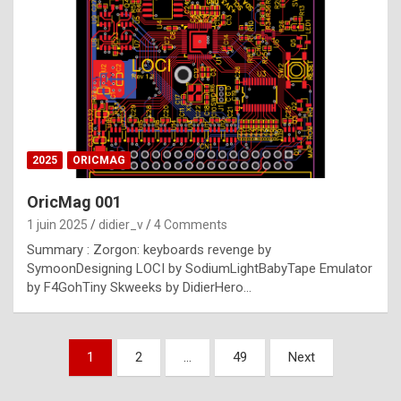
e
s
t
p
h
o
n
2025
ORICMAG
y
OricMag 001
R
1 juin 2025
didier_v
4 Comments
o
Summary : Zorgon: keyboards revenge by
l
SymoonDesigning LOCI by SodiumLightBabyTape Emulator
e
by F4GohTiny Skweeks by DidierHero…
x
a
Pagination
1
2
…
49
Next
r
des
e