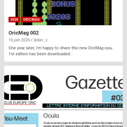
i
ff
2026
ORICMAG
i
c
OricMag 002
u
16 juin 2026
didier_v
l
One year later, i’m happy to share this new OricMag issu.
1st edition has been downloaded…
t
t
o
s
p
o
t
,
a