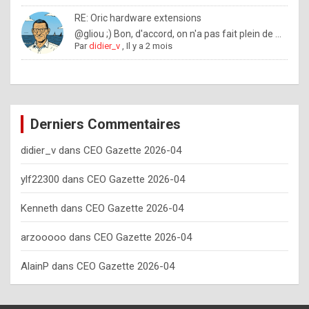
o
RE: Oric hardware extensions
w
@gliou ;) Bon, d'accord, on n'a pas fait plein de ...
Par
didier_v
,
Il y a 2 mois
o
f
t
e
Derniers Commentaires
n
didier_v
dans
CEO Gazette 2026-04
y
o
ylf22300
dans
CEO Gazette 2026-04
u
Kenneth
dans
CEO Gazette 2026-04
s
h
arzooooo
dans
CEO Gazette 2026-04
o
AlainP
dans
CEO Gazette 2026-04
u
l