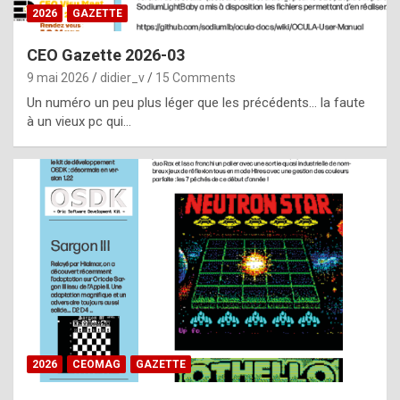
s
2026
GAZETTE
i
CEO Gazette 2026-03
d
9 mai 2026
didier_v
15 Comments
e
Un numéro un peu plus léger que les précédents… la faute
f
à un vieux pc qui…
r
o
m
m
a
y
b
e
b
2026
CEOMAG
GAZETTE
y
a