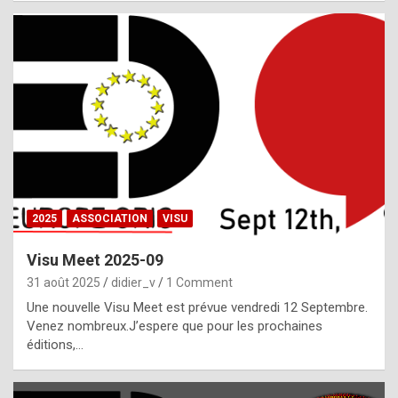
i
a
l
i
s
t
,
i
n
2025
ASSOCIATION
VISU
l
i
Visu Meet 2025-09
g
31 août 2025
didier_v
1 Comment
h
Une nouvelle Visu Meet est prévue vendredi 12 Septembre.
Venez nombreux.J’espere que pour les prochaines
t
éditions,…
o
f