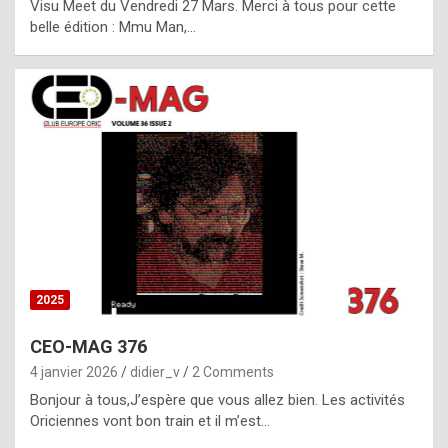
Visu Meet du Vendredi 27 Mars. Merci à tous pour cette
l
belle édition : Mmu Man,…
i
c
a
h
i
s
t
o
r
y
2025
s
CEO-MAG 376
p
4 janvier 2026
didier_v
2 Comments
e
Bonjour à tous,J’espère que vous allez bien. Les activités
c
Oriciennes vont bon train et il m’est…