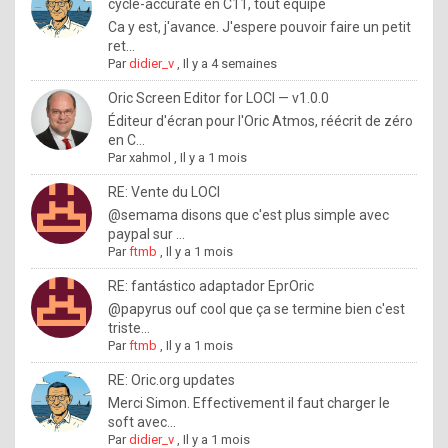
I
cycle-accurate en C11, tout équipé
Ca y est, j'avance. J'espere pouvoir faire un petit
f
ret...
y
Par
didier_v
,
Il y a 4 semaines
o
Oric Screen Editor for LOCI — v1.0.0
u
Éditeur d'écran pour l'Oric Atmos, réécrit de zéro
en C...
w
Par
xahmol
,
Il y a 1 mois
a
RE: Vente du LOCI
n
@semama disons que c'est plus simple avec
paypal sur ...
t
Par
ftmb
,
Il y a 1 mois
t
RE: fantástico adaptador EprOric
o
@papyrus ouf cool que ça se termine bien c'est
k
triste...
Par
ftmb
,
Il y a 1 mois
n
o
RE: Oric.org updates
Merci Simon. Effectivement il faut charger le
w
soft avec...
h
Par
didier_v
,
Il y a 1 mois