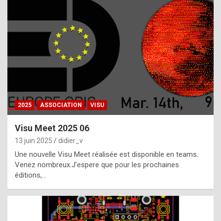
t
h
e
f
a
c
t
2025
ASSOCIATION
VISU
t
h
Visu Meet 2025 06
a
13 juin 2025
didier_v
t
Une nouvelle Visu Meet réalisée est disponible en teams.
t
Venez nombreux.J’espere que pour les prochaines
éditions,…
h
e
b