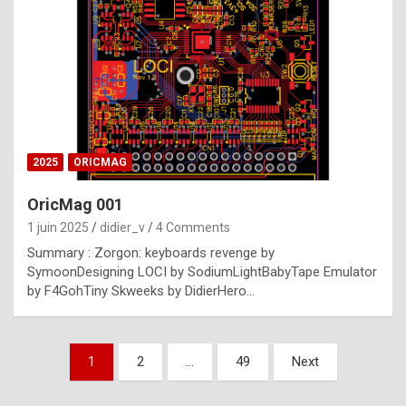
e
s
t
p
h
o
n
2025
ORICMAG
y
OricMag 001
R
1 juin 2025
didier_v
4 Comments
o
Summary : Zorgon: keyboards revenge by
l
SymoonDesigning LOCI by SodiumLightBabyTape Emulator
e
by F4GohTiny Skweeks by DidierHero…
x
a
Pagination
1
2
…
49
Next
r
des
e