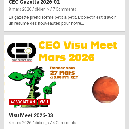
CEO Gazette 2026-02
g
8 mars 2026
didier_v
7 Comments
e
La gazette prend forme petit à petit. L’objectif est d’avoir
n
un résumé des nouveautés pour notre…
u
i
n
e
R
o
l
e
x
ASSOCIATION
VISU
r
Visu Meet 2026-03
e
4 mars 2026
didier_v
4 Comments
p