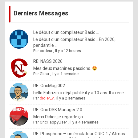
publications
9
Derniers Messages
5
%
m
Le début d'un compilateur Basic ...
Le début d'un compilateur Basic ...En 2020,
a
pendant le ...
d
Par
codeur
,
Il y a 12 heures
e
RE: NASS 2026
b
Mes deux machines passions.
Par
Gliou
,
Il y a 1 semaine
y
R
RE: OricMag 002
hello Fabrizio a déjà publié il y a 10 ans. Il a réce...
o
Par
didier_v
,
Il y a 2 semaines
l
RE: Oric DSK Manager 2.0
e
Merci Didier, je regarde ça.
x
Par
OricHappyUser
,
Il y a 4 semaines
.
RE: Phosphoric — un émulateur ORIC-1 / Atmos