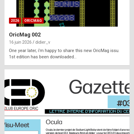
i
ff
2026
ORICMAG
i
c
OricMag 002
u
16 juin 2026
didier_v
l
One year later, i’m happy to share this new OricMag issu.
1st edition has been downloaded…
t
t
o
s
p
o
t
,
a