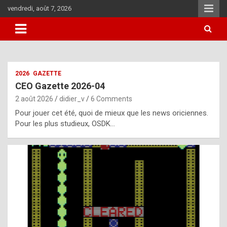
Skip
vendredi, août 7, 2026
to
content
i
2026
GAZETTE
t
CEO Gazette 2026-04
r
2 août 2026
didier_v
6 Comments
e
Pour jouer cet été, quoi de mieux que les news oriciennes.
g
Pour les plus studieux, OSDK…
u
l
a
r
l
y
d