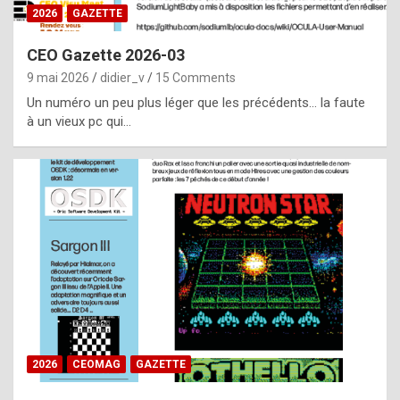
s
2026
GAZETTE
i
CEO Gazette 2026-03
d
9 mai 2026
didier_v
15 Comments
e
Un numéro un peu plus léger que les précédents… la faute
f
à un vieux pc qui…
r
o
m
m
a
y
b
e
b
2026
CEOMAG
GAZETTE
y
a