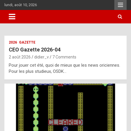
Skip
lundi, août 10, 2026
to
content
i
2026
GAZETTE
t
CEO Gazette 2026-04
r
2 août 2026
didier_v
7 Comments
e
Pour jouer cet été, quoi de mieux que les news oriciennes.
g
Pour les plus studieux, OSDK…
u
l
a
r
l
y
d