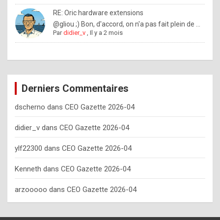
o
RE: Oric hardware extensions
w
@gliou ;) Bon, d'accord, on n'a pas fait plein de ...
Par
didier_v
,
Il y a 2 mois
o
f
t
e
Derniers Commentaires
n
dscherno
dans
CEO Gazette 2026-04
y
o
didier_v
dans
CEO Gazette 2026-04
u
ylf22300
dans
CEO Gazette 2026-04
s
h
Kenneth
dans
CEO Gazette 2026-04
o
arzooooo
dans
CEO Gazette 2026-04
u
l