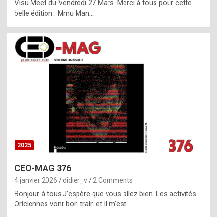
Visu Meet du Vendredi 27 Mars. Merci à tous pour cette
l
belle édition : Mmu Man,…
i
c
a
h
i
s
t
o
r
y
2025
s
CEO-MAG 376
p
4 janvier 2026
didier_v
2 Comments
e
Bonjour à tous,J’espère que vous allez bien. Les activités
c
Oriciennes vont bon train et il m’est…