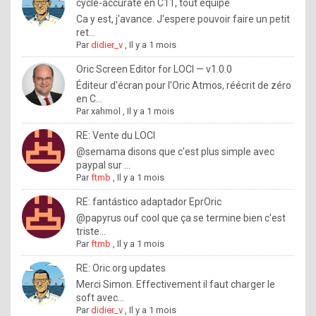
I
cycle-accurate en C11, tout équipé
Ca y est, j'avance. J'espere pouvoir faire un petit
f
ret...
y
Par
didier_v
,
Il y a 1 mois
o
Oric Screen Editor for LOCI — v1.0.0
u
Éditeur d'écran pour l'Oric Atmos, réécrit de zéro
en C...
w
Par
xahmol
,
Il y a 1 mois
a
RE: Vente du LOCI
n
@semama disons que c'est plus simple avec
paypal sur ...
t
Par
ftmb
,
Il y a 1 mois
t
RE: fantástico adaptador EprOric
o
@papyrus ouf cool que ça se termine bien c'est
k
triste...
Par
ftmb
,
Il y a 1 mois
n
o
RE: Oric.org updates
Merci Simon. Effectivement il faut charger le
w
soft avec...
h
Par
didier_v
,
Il y a 1 mois