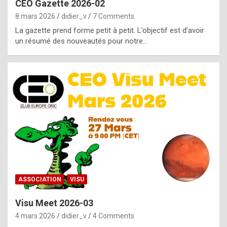
CEO Gazette 2026-02
g
8 mars 2026
didier_v
7 Comments
e
La gazette prend forme petit à petit. L’objectif est d’avoir
n
un résumé des nouveautés pour notre…
u
i
n
e
R
o
l
e
x
ASSOCIATION
VISU
r
Visu Meet 2026-03
e
4 mars 2026
didier_v
4 Comments
p