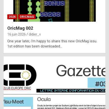
i
ff
2026
ORICMAG
i
c
OricMag 002
u
16 juin 2026
didier_v
l
One year later, i’m happy to share this new OricMag issu.
1st edition has been downloaded…
t
t
o
s
p
o
t
,
a