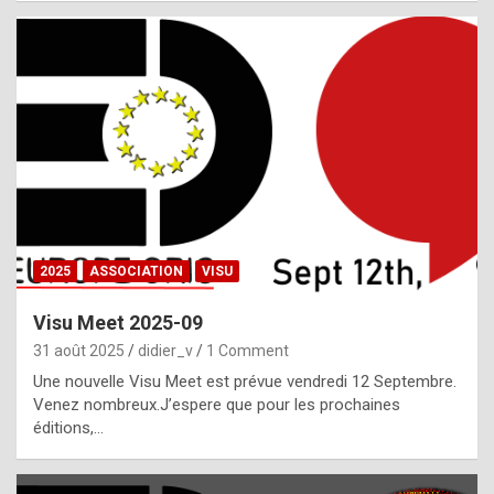
i
a
l
i
s
t
,
i
n
2025
ASSOCIATION
VISU
l
i
Visu Meet 2025-09
g
31 août 2025
didier_v
1 Comment
h
Une nouvelle Visu Meet est prévue vendredi 12 Septembre.
Venez nombreux.J’espere que pour les prochaines
t
éditions,…
o
f