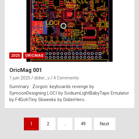
e
s
t
p
h
o
n
2025
ORICMAG
y
OricMag 001
R
1 juin 2025
didier_v
4 Comments
o
Summary : Zorgon: keyboards revenge by
l
SymoonDesigning LOCI by SodiumLightBabyTape Emulator
e
by F4GohTiny Skweeks by DidierHero…
x
a
Pagination
1
2
…
49
Next
r
des
e