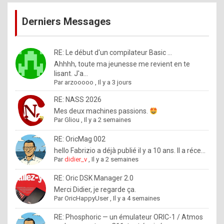
publications
9
Derniers Messages
5
%
m
RE: Le début d'un compilateur Basic ...
Ahhhh, toute ma jeunesse me revient en te
a
lisant. J'a...
d
Par
arzooooo
,
Il y a 3 jours
e
RE: NASS 2026
b
Mes deux machines passions.
Par
Gliou
,
Il y a 2 semaines
y
R
RE: OricMag 002
hello Fabrizio a déjà publié il y a 10 ans. Il a réce...
o
Par
didier_v
,
Il y a 2 semaines
l
RE: Oric DSK Manager 2.0
e
Merci Didier, je regarde ça.
x
Par
OricHappyUser
,
Il y a 4 semaines
.
RE: Phosphoric — un émulateur ORIC-1 / Atmos