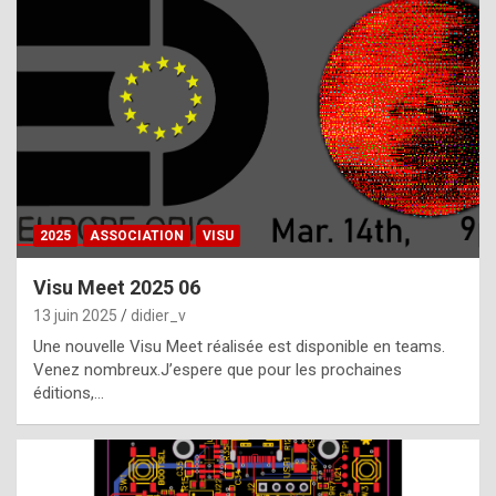
t
h
e
f
a
c
t
2025
ASSOCIATION
VISU
t
h
Visu Meet 2025 06
a
13 juin 2025
didier_v
t
Une nouvelle Visu Meet réalisée est disponible en teams.
t
Venez nombreux.J’espere que pour les prochaines
éditions,…
h
e
b