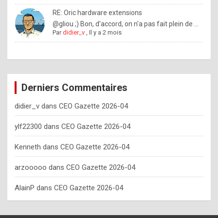
o
RE: Oric hardware extensions
w
@gliou ;) Bon, d'accord, on n'a pas fait plein de ...
Par
didier_v
,
Il y a 2 mois
o
f
t
e
Derniers Commentaires
n
didier_v
dans
CEO Gazette 2026-04
y
o
ylf22300
dans
CEO Gazette 2026-04
u
Kenneth
dans
CEO Gazette 2026-04
s
h
arzooooo
dans
CEO Gazette 2026-04
o
AlainP
dans
CEO Gazette 2026-04
u
l