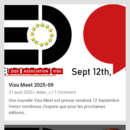
i
a
l
i
s
t
,
i
n
2025
ASSOCIATION
VISU
l
i
Visu Meet 2025-09
g
31 août 2025
didier_v
1 Comment
h
Une nouvelle Visu Meet est prévue vendredi 12 Septembre.
Venez nombreux.J’espere que pour les prochaines
t
éditions,…
o
f