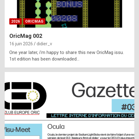
i
ff
2026
ORICMAG
i
c
OricMag 002
u
16 juin 2026
didier_v
l
One year later, i’m happy to share this new OricMag issu.
1st edition has been downloaded…
t
t
o
s
p
o
t
,
a