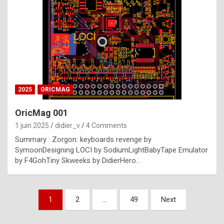
e
s
t
p
h
o
n
2025
ORICMAG
y
OricMag 001
R
1 juin 2025
didier_v
4 Comments
o
Summary : Zorgon: keyboards revenge by
l
SymoonDesigning LOCI by SodiumLightBabyTape Emulator
e
by F4GohTiny Skweeks by DidierHero…
x
a
Pagination
1
2
…
49
Next
r
des
e