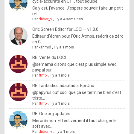
I
cycle-accurate en C11, tout équipé
Ca y est, j'avance. J'espere pouvoir faire un petit
f
ret...
y
Par
didier_v
,
Il y a 4 semaines
o
Oric Screen Editor for LOCI — v1.0.0
u
Éditeur d'écran pour l'Oric Atmos, réécrit de zéro
en C...
w
Par
xahmol
,
Il y a 1 mois
a
RE: Vente du LOCI
n
@semama disons que c'est plus simple avec
paypal sur ...
t
Par
ftmb
,
Il y a 1 mois
t
RE: fantástico adaptador EprOric
o
@papyrus ouf cool que ça se termine bien c'est
k
triste...
Par
ftmb
,
Il y a 1 mois
n
o
RE: Oric.org updates
Merci Simon. Effectivement il faut charger le
w
soft avec...
h
Par
didier_v
,
Il y a 1 mois