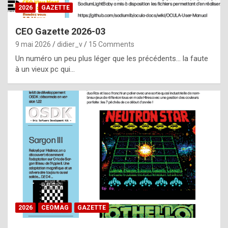
s
2026
GAZETTE
i
CEO Gazette 2026-03
d
9 mai 2026
didier_v
15 Comments
e
Un numéro un peu plus léger que les précédents… la faute
f
à un vieux pc qui…
r
o
m
m
a
y
b
e
b
2026
CEOMAG
GAZETTE
y
a