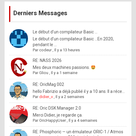
publications
9
Derniers Messages
5
%
m
Le début d'un compilateur Basic ...
Le début d'un compilateur Basic ...En 2020,
a
pendant le ...
d
Par
codeur
,
Il y a 13 heures
e
RE: NASS 2026
b
Mes deux machines passions.
Par
Gliou
,
Il y a 1 semaine
y
R
RE: OricMag 002
hello Fabrizio a déjà publié il y a 10 ans. Il a réce...
o
Par
didier_v
,
Il y a 2 semaines
l
RE: Oric DSK Manager 2.0
e
Merci Didier, je regarde ça.
x
Par
OricHappyUser
,
Il y a 4 semaines
.
RE: Phosphoric — un émulateur ORIC-1 / Atmos