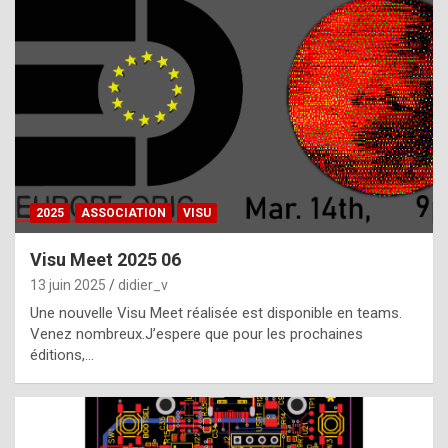
t
h
e
f
a
c
t
2025
ASSOCIATION
VISU
t
h
Visu Meet 2025 06
a
13 juin 2025
didier_v
t
Une nouvelle Visu Meet réalisée est disponible en teams.
t
Venez nombreux.J’espere que pour les prochaines
éditions,…
h
e
b