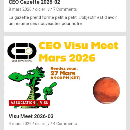
CEO Gazette 2026-02
g
8 mars 2026
didier_v
7 Comments
e
La gazette prend forme petit à petit. L’objectif est d’avoir
n
un résumé des nouveautés pour notre…
u
i
n
e
R
o
l
e
x
ASSOCIATION
VISU
r
Visu Meet 2026-03
e
4 mars 2026
didier_v
4 Comments
p