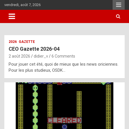
Skip
vendredi, août 7, 2026
to
content
i
2026
GAZETTE
t
CEO Gazette 2026-04
r
2 août 2026
didier_v
6 Comments
e
Pour jouer cet été, quoi de mieux que les news oriciennes.
g
Pour les plus studieux, OSDK…
u
l
a
r
l
y
d