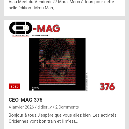
Visu Meet du Vendredi 27 Mars. Merci à tous pour cette
l
belle édition : Mmu Man,…
i
c
a
h
i
s
t
o
r
y
2025
s
CEO-MAG 376
p
4 janvier 2026
didier_v
2 Comments
e
Bonjour à tous,J’espère que vous allez bien. Les activités
c
Oriciennes vont bon train et il m’est…