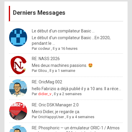
publications
9
Derniers Messages
5
%
m
Le début d'un compilateur Basic ...
Le début d'un compilateur Basic ...En 2020,
a
pendant le ...
d
Par
codeur
,
Il y a 16 heures
e
RE: NASS 2026
b
Mes deux machines passions.
Par
Gliou
,
Il y a 1 semaine
y
R
RE: OricMag 002
hello Fabrizio a déjà publié il y a 10 ans. Il a réce...
o
Par
didier_v
,
Il y a 2 semaines
l
RE: Oric DSK Manager 2.0
e
Merci Didier, je regarde ça.
x
Par
OricHappyUser
,
Il y a 4 semaines
.
RE: Phosphoric — un émulateur ORIC-1 / Atmos