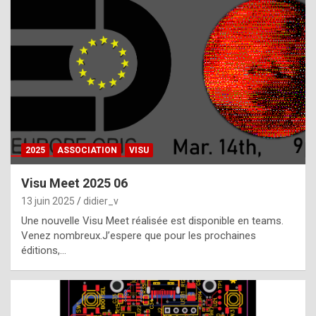
t
h
e
f
a
c
t
2025
ASSOCIATION
VISU
t
h
Visu Meet 2025 06
a
13 juin 2025
didier_v
t
Une nouvelle Visu Meet réalisée est disponible en teams.
t
Venez nombreux.J’espere que pour les prochaines
éditions,…
h
e
b