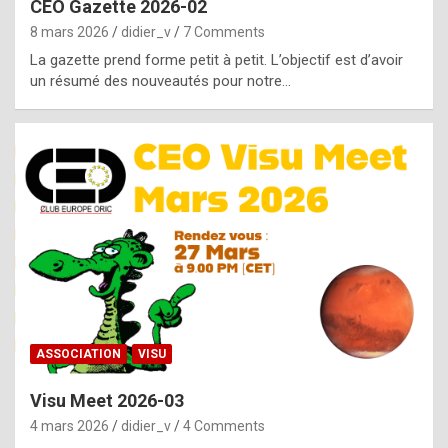
CEO Gazette 2026-02
g
8 mars 2026
didier_v
7 Comments
e
La gazette prend forme petit à petit. L’objectif est d’avoir
n
un résumé des nouveautés pour notre…
u
i
n
e
R
o
l
e
x
ASSOCIATION
VISU
r
Visu Meet 2026-03
e
4 mars 2026
didier_v
4 Comments
p