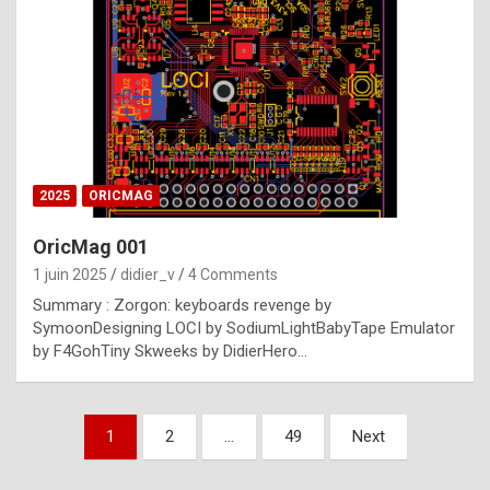
e
s
t
p
h
o
n
2025
ORICMAG
y
OricMag 001
R
1 juin 2025
didier_v
4 Comments
o
Summary : Zorgon: keyboards revenge by
l
SymoonDesigning LOCI by SodiumLightBabyTape Emulator
e
by F4GohTiny Skweeks by DidierHero…
x
a
Pagination
1
2
…
49
Next
r
des
e