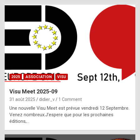
i
a
l
i
s
t
,
i
n
2025
ASSOCIATION
VISU
l
i
Visu Meet 2025-09
g
31 août 2025
didier_v
1 Comment
h
Une nouvelle Visu Meet est prévue vendredi 12 Septembre.
Venez nombreux.J’espere que pour les prochaines
t
éditions,…
o
f