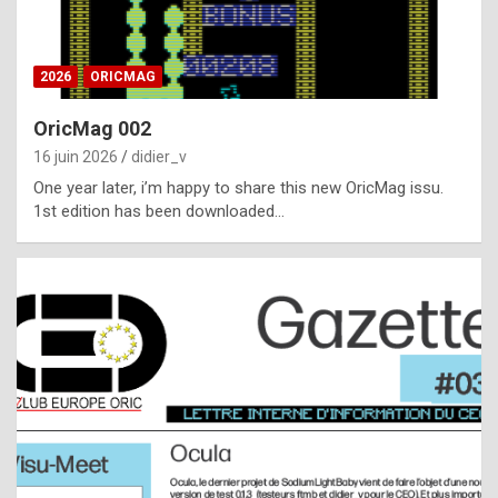
i
ff
2026
ORICMAG
i
c
OricMag 002
u
16 juin 2026
didier_v
l
One year later, i’m happy to share this new OricMag issu.
1st edition has been downloaded…
t
t
o
s
p
o
t
,
a