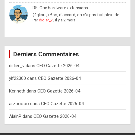
o
RE: Oric hardware extensions
w
@gliou ;) Bon, d'accord, on n'a pas fait plein de ...
Par
didier_v
,
Il y a 2 mois
o
f
t
e
Derniers Commentaires
n
didier_v
dans
CEO Gazette 2026-04
y
o
ylf22300
dans
CEO Gazette 2026-04
u
Kenneth
dans
CEO Gazette 2026-04
s
h
arzooooo
dans
CEO Gazette 2026-04
o
AlainP
dans
CEO Gazette 2026-04
u
l