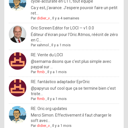
I
cycle-accurate en C11, tout équipé
Ca y est, j'avance. J'espere pouvoir faire un petit
f
ret...
y
Par
didier_v
,
Il y a 4 semaines
o
Oric Screen Editor for LOCI — v1.0.0
u
Éditeur d'écran pour l'Oric Atmos, réécrit de zéro
en C...
w
Par
xahmol
,
Il y a 1 mois
a
RE: Vente du LOCI
n
@semama disons que c'est plus simple avec
paypal sur ...
t
Par
ftmb
,
Il y a 1 mois
t
RE: fantástico adaptador EprOric
o
@papyrus ouf cool que ça se termine bien c'est
k
triste...
Par
ftmb
,
Il y a 1 mois
n
o
RE: Oric.org updates
Merci Simon. Effectivement il faut charger le
w
soft avec...
h
Par
didier_v
,
Il y a 1 mois