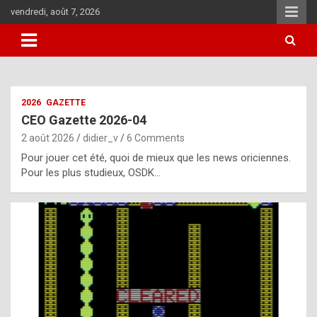
Skip
vendredi, août 7, 2026
to
content
i
2026
GAZETTE
t
CEO Gazette 2026-04
r
2 août 2026
didier_v
6 Comments
e
Pour jouer cet été, quoi de mieux que les news oriciennes.
g
Pour les plus studieux, OSDK…
u
l
a
r
l
y
d