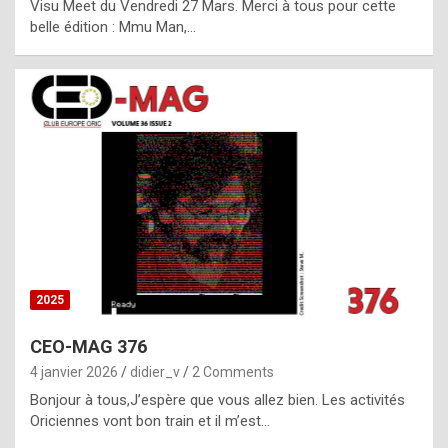
Visu Meet du Vendredi 27 Mars. Merci à tous pour cette
l
belle édition : Mmu Man,…
i
c
a
h
i
s
t
o
r
y
2025
s
CEO-MAG 376
p
4 janvier 2026
didier_v
2 Comments
e
Bonjour à tous,J’espère que vous allez bien. Les activités
c
Oriciennes vont bon train et il m’est…