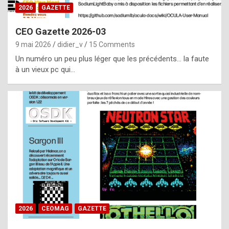
s
2026
GAZETTE
i
CEO Gazette 2026-03
d
9 mai 2026
didier_v
15 Comments
e
Un numéro un peu plus léger que les précédents… la faute
f
à un vieux pc qui…
r
o
m
m
a
y
b
e
b
2026
CEOMAG
GAZETTE
y
a